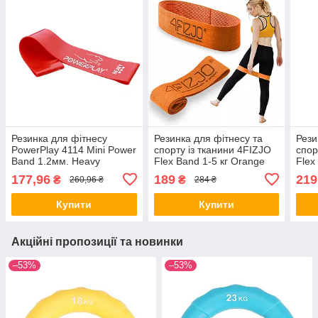
Резинка для фітнесу
Резинка для фітнесу та
Рези
PowerPlay 4114 Mini Power
спорту із тканини 4FIZJO
спор
Band 1.2мм. Heavy
Flex Band 1-5 кг Orange
Flex
Червона (12-15кг)
(P-5907739310927)
(P-5
177,96
189
219
₴
₴
260,96 ₴
284 ₴
Купити
Купити
Акційні пропозиції та новинки
–53%
–53%