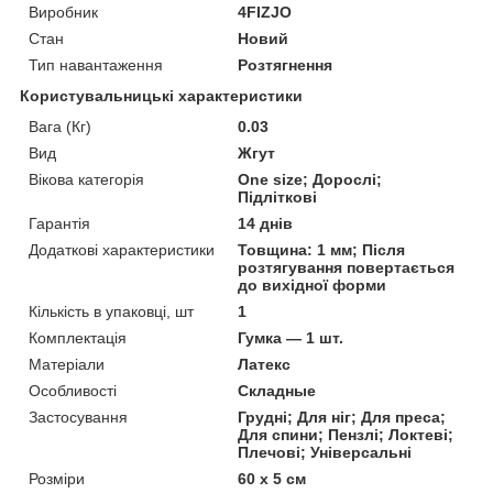
Виробник
4FIZJO
Стан
Новий
Тип навантаження
Розтягнення
Користувальницькі характеристики
Вага (Кг)
0.03
Вид
Жгут
Вікова категорія
One size; Дорослі;
Підліткові
Гарантія
14 днів
Додаткові характеристики
Товщина: 1 мм; Після
розтягування повертається
до вихідної форми
Кількість в упаковці, шт
1
Комплектація
Гумка — 1 шт.
Матеріали
Латекс
Особливості
Складные
Застосування
Грудні; Для ніг; Для преса;
Для спини; Пензлі; Локтеві;
Плечові; Універсальні
Розміри
60 x 5 см