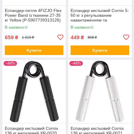
Еспандер-петля 4FIZJO Flex
Еспандер кистьовий Cornix 5-
Power Band із тканини 27-35
60 кг з регульованим
кг Yellow (P-5907739313126)
навантаженням та
електронним лічильником
В наявності
В наявності
XR-0281 White
659
449
₴
₴
1 319 ₴
808 ₴
Купити
Купити
–44%
–44%
Еспандер кистьовий Cornix
Еспандер кистьовий Cornix
136 кг металевий XR-0070
136 кг металевий XR-0071