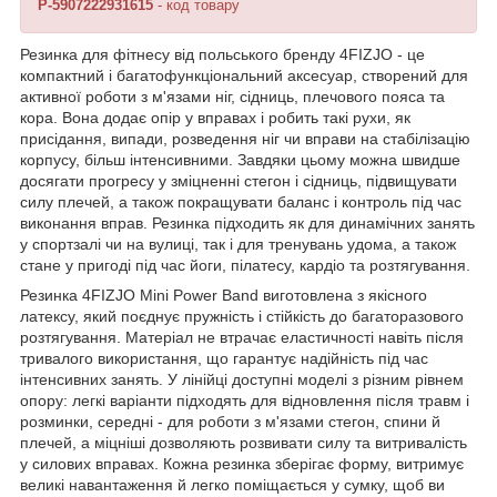
P-5907222931615
- код товару
Резинка для фітнесу від польського бренду
4FIZJO
- це
компактний і багатофункціональний аксесуар, створений для
активної роботи з м'язами ніг, сідниць, плечового пояса та
кора. Вона додає опір у вправах і робить такі рухи, як
присідання, випади, розведення ніг чи вправи на стабілізацію
корпусу, більш інтенсивними. Завдяки цьому можна швидше
досягати прогресу у зміцненні стегон і сідниць, підвищувати
силу плечей, а також покращувати баланс і контроль під час
виконання вправ. Резинка підходить як для динамічних занять
у спортзалі чи на вулиці, так і для тренувань удома, а також
стане у пригоді під час йоги, пілатесу, кардіо та розтягування.
Резинка
4FIZJO
Mini Power Band виготовлена з якісного
латексу, який поєднує пружність і стійкість до багаторазового
розтягування. Матеріал не втрачає еластичності навіть після
тривалого використання, що гарантує надійність під час
інтенсивних занять. У лінійці доступні моделі з різним рівнем
опору: легкі варіанти підходять для відновлення після травм і
розминки, середні - для роботи з м'язами стегон, спини й
плечей, а міцніші дозволяють розвивати силу та витривалість
у силових вправах. Кожна резинка зберігає форму, витримує
великі навантаження й легко поміщається у сумку, щоб ви