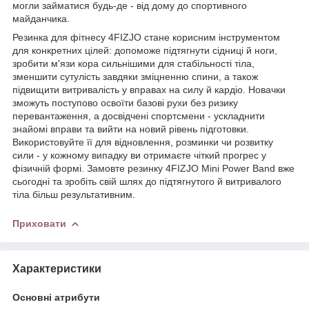
могли займатися будь-де - від дому до спортивного
майданчика.
Резинка для фітнесу
4FIZJO
стане корисним інструментом
для конкретних цілей: допоможе підтягнути сідниці й ноги,
зробити м'язи кора сильнішими для стабільності тіла,
зменшити сутулість завдяки зміцненню спини, а також
підвищити витривалість у вправах на силу й кардіо. Новачки
зможуть поступово освоїти базові рухи без ризику
перевантаження, а досвідчені спортсмени - ускладнити
знайомі вправи та вийти на новий рівень підготовки.
Використовуйте її для відновлення, розминки чи розвитку
сили - у кожному випадку ви отримаєте чіткий прогрес у
фізичній формі. Замовте резинку
4FIZJO
Mini Power Band вже
сьогодні та зробіть свій шлях до підтягнутого й витривалого
тіла більш результативним.
Приховати
Характеристики
Основні атрибути