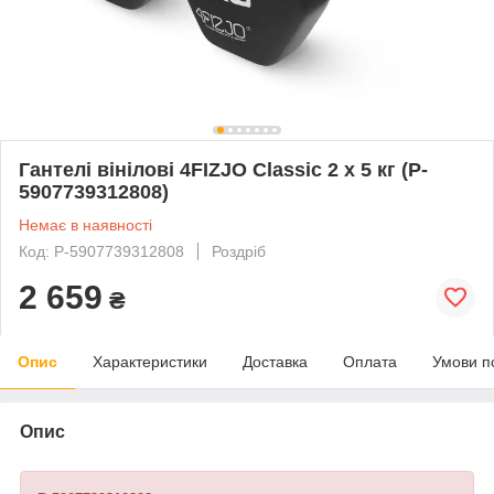
Гантелі вінілові 4FIZJO Classic 2 x 5 кг (P-
5907739312808)
Немає в наявності
Код: P-5907739312808
Роздріб
2 659
₴
Опис
Характеристики
Доставка
Оплата
Умови п
Опис