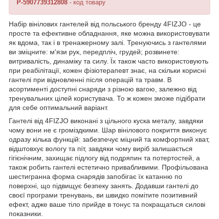
P-5907739312808
- код товару
Набір вінілових гантелей від польського бренду
4FIZJO
- це
просте та ефективне обладнання, яке можна використовувати
як вдома, так і в тренажерному залі. Тренуючись з гантелями
ви зміцните: м'язи рук, передпліч, грудей; розвинете:
витривалість, динаміку та силу. Їх також часто використовують
при реабілітації, кожен фізіотерапевт знає, на скільки корисні
гантелі при відновленні після операцій та травм. В
асортименті доступні снаряди з різною вагою, залежно від
тренувальних цілей користувача. То ж кожен зможе підібрати
для себе оптимальний варіант.
Гантелі від
4FIZJO
виконані з цільного куска металу, завдяки
чому вони не є громіздкими. Шар вінілового покриття виконує
одразу кілька функцій: забезпечує міцний та комфортний хват,
відштовхує вологу та піт, завдяки чому виріб залишається
гігієнічним, захищає підлогу від подряпин та потертостей, а
також робить гантелі естетично привабливими. Профільована
шестигранна форма снарядів запобігає їх катанню по
поверхні, що підвищує безпеку занять. Додавши гантелі до
своєї програми тренувань, ви швидко помітите позитивний
ефект, адже ваше тіло прийде в тонус та покращаться силові
показники.