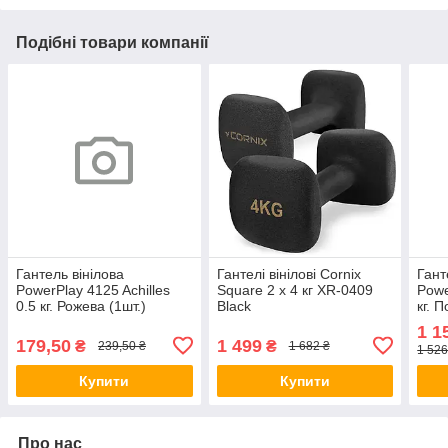
Подібні товари компанії
Гантель вінілова
Гантелі вінілові Cornix
Гант
PowerPlay 4125 Achilles
Square 2 x 4 кг XR-0409
Powe
0.5 кг. Рожева (1шт.)
Black
кг. 
Оригинал5388
1 1
179,50
1 499
₴
₴
239,50 ₴
1 682 ₴
1 526
Купити
Купити
Про нас