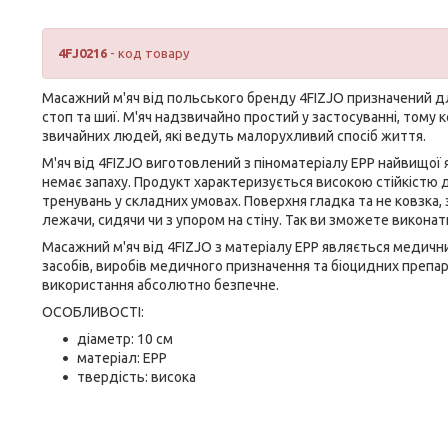
4FJ0216
- код товару
Масажний м'яч від польського бренду
4FIZJO
призначений дл
стоп та шиї. М'яч надзвичайно простий у застосуванні, тому
звичайних людей, які ведуть малорухливий спосіб життя.
М'яч від
4FIZJO
виготовлений з піноматеріалу EPP найвищої як
немає запаху. Продукт характеризується високою стійкістю д
тренувань у складних умовах. Поверхня гладка та не ковзка,
лежачи, сидячи чи з упором на стіну. Так ви зможете викона
Масажний м'яч від
4FIZJO
з матеріалу EPP являється
медичн
засобів, виробів медичного призначення та біоцидних препа
використання абсолютно безпечне.
ОСОБЛИВОСТІ:
діаметр: 10 см
матеріал: EPP
твердість: висока