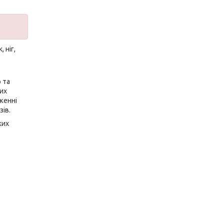
 ніг,
 та
них
женні
зів.
ких