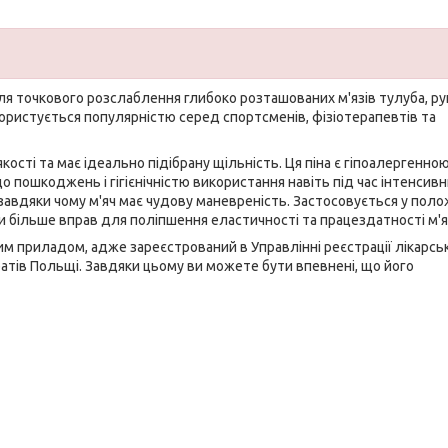
я точкового розслаблення глибоко розташованих м'язів тулуба, рук,
 користується популярністю серед спортсменів, фізіотерапевтів та
ості та має ідеально підібрану щільність. Ця піна є гіпоалергенною
о пошкоджень і гігієнічністю використання навіть під час інтенсив
 завдяки чому м'яч має чудову маневреність. Застосовується у поло
ти більше вправ для поліпшення еластичності та працездатності м'я
им приладом
, адже зареєстрований в Управлінні реєстрації лікарсь
ратів Польщі. Завдяки цьому ви можете бути впевнені, що його