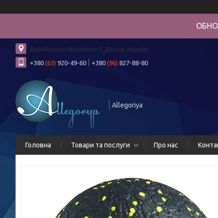
ОБНО
Володимира Мономаха 7, Дніпро, Україна
+380
(63)
920-49-60
+380
(96)
827-88-80
Allegoriya
Головна
Товари та послуги
Про нас
Конта