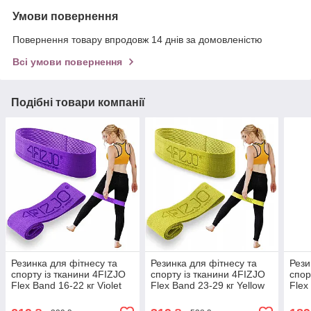
Умови повернення
Повернення товару впродовж 14 днів за домовленістю
Всі умови повернення
Подібні товари компанії
Резинка для фітнесу та
Резинка для фітнесу та
Рези
спорту із тканини 4FIZJO
спорту із тканини 4FIZJO
спор
Flex Band 16-22 кг Violet
Flex Band 23-29 кг Yellow
Flex
(P-5907739311696)
(P-5907739311702)
(P-5