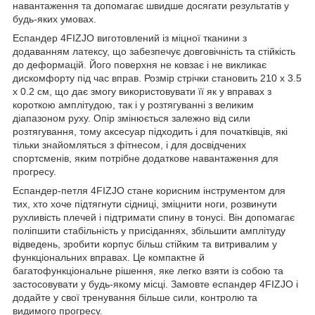
навантаження та допомагає швидше досягати результатів у
будь-яких умовах.
Еспандер
4FIZJO
виготовлений із міцної тканини з
додаванням латексу, що забезпечує довговічність та стійкість
до деформацій. Його поверхня не ковзає і не викликає
дискомфорту під час вправ. Розмір стрічки становить 210 x 3.5
x 0.2 см, що дає змогу використовувати її як у вправах з
короткою амплітудою, так і у розтягуванні з великим
діапазоном руху. Опір змінюється залежно від сили
розтягування, тому аксесуар підходить і для початківців, які
тільки знайомляться з фітнесом, і для досвідчених
спортсменів, яким потрібне додаткове навантаження для
прогресу.
Еспандер-петля
4FIZJO
стане корисним інструментом для
тих, хто хоче підтягнути сідниці, зміцнити ноги, розвинути
рухливість плечей і підтримати спину в тонусі. Він допомагає
поліпшити стабільність у присіданнях, збільшити амплітуду
відведень, зробити корпус більш стійким та витривалим у
функціональних вправах. Це компактне й
багатофункціональне рішення, яке легко взяти із собою та
застосовувати у будь-якому місці. Замовте еспандер
4FIZJO
і
додайте у свої тренування більше сили, контролю та
видимого прогресу.