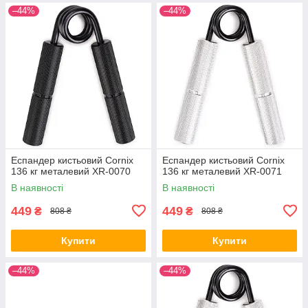
–44%
–44%
Еспандер кистьовий Cornix
Еспандер кистьовий Cornix
136 кг металевий XR-0070
136 кг металевий XR-0071
В наявності
В наявності
449
449
₴
₴
808 ₴
808 ₴
Купити
Купити
–44%
–44%