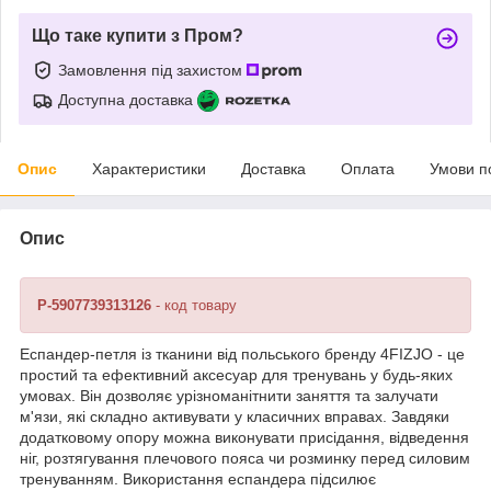
Що таке купити з Пром?
Замовлення під захистом
Доступна доставка
Опис
Характеристики
Доставка
Оплата
Умови п
Опис
P-5907739313126
- код товару
Еспандер-петля із тканини від польського бренду
4FIZJO
- це
простий та ефективний аксесуар для тренувань у будь-яких
умовах. Він дозволяє урізноманітнити заняття та залучати
м'язи, які складно активувати у класичних вправах. Завдяки
додатковому опору можна виконувати присідання, відведення
ніг, розтягування плечового пояса чи розминку перед силовим
тренуванням. Використання еспандера підсилює