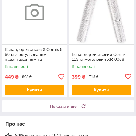
Еспандер кистьовий Cornix 5-
60 кг з регульованим
Еспандер кистьовий Cornix
навантаженням та
113 кг металевий XR-0068
електронним лічильником
В наявності
В наявності
XR-0281 White
449
399
₴
₴
808 ₴
718 ₴
Купити
Купити
Показати ще
Про нас
90% позитивних з 1842 відгуків за рік