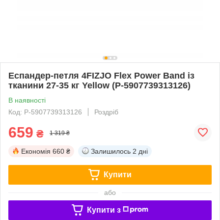
Еспандер-петля 4FIZJO Flex Power Band із
тканини 27-35 кг Yellow (P-5907739313126)
В наявності
Код: P-5907739313126
Роздріб
659
₴
1 319 ₴
Економія
660 ₴
Залишилось
2 дні
Купити
або
Купити з