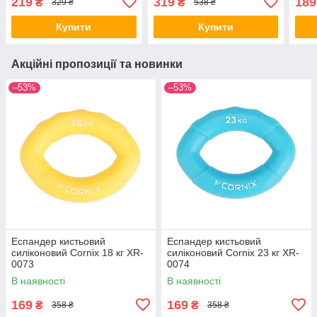
219
319
189
₴
₴
329 ₴
538 ₴
Купити
Купити
Акційні пропозиції та новинки
–53%
–53%
Еспандер кистьовий
Еспандер кистьовий
силіконовий Cornix 18 кг XR-
силіконовий Cornix 23 кг XR-
0073
0074
В наявності
В наявності
169
169
₴
₴
358 ₴
358 ₴