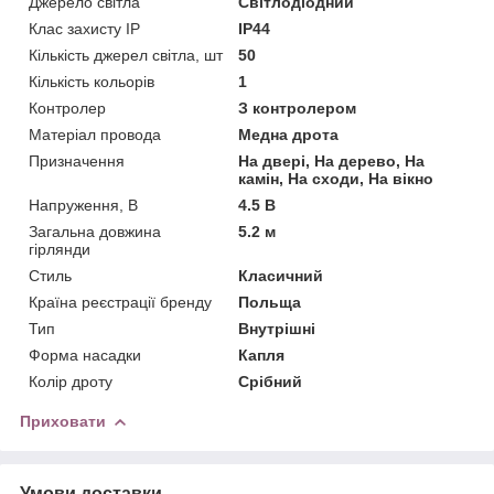
Джерело світла
Світлодіодний
Клас захисту IP
IP44
Кількість джерел світла, шт
50
Кількість кольорів
1
Контролер
З контролером
Матеріал провода
Медна дрота
Призначення
На двері, На дерево, На
камін, На сходи, На вікно
Напруження, В
4.5 В
Загальна довжина
5.2 м
гірлянди
Стиль
Класичний
Країна реєстрації бренду
Польща
Тип
Внутрішні
Форма насадки
Капля
Колір дроту
Срібний
Приховати
Умови доставки