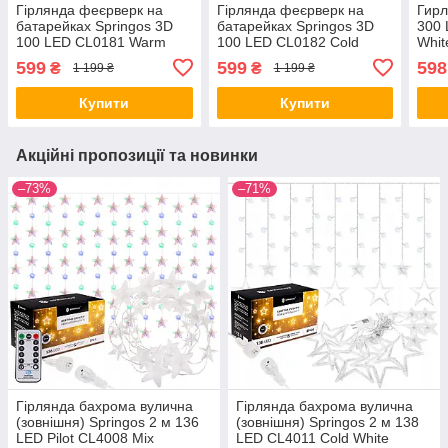
Гірлянда феєрверк на
Гірлянда феєрверк на
Гирл
батарейках Springos 3D
батарейках Springos 3D
300 
100 LED CL0181 Warm
100 LED CL0182 Cold
Whit
White
White
599
599
598
₴
₴
1 199 ₴
1 199 ₴
Купити
Купити
Акційні пропозиції та новинки
–73%
–71%
Гірлянда бахрома вулична
Гірлянда бахрома вулична
(зовнішня) Springos 2 м 136
(зовнішня) Springos 2 м 138
LED Pilot CL4008 Mix
LED CL4011 Cold White