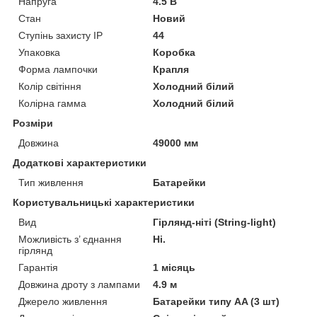
Напруга
4.5 В
Стан
Новий
Ступінь захисту IP
44
Упаковка
Коробка
Форма лампочки
Крапля
Колір світіння
Холодний білий
Колірна гамма
Холодний білий
Розміри
Довжина
49000 мм
Додаткові характеристики
Тип живлення
Батарейки
Користувальницькі характеристики
Вид
Гірлянд-ніті (String-light)
Можливість з’ єднання
Ні.
гірлянд
Гарантія
1 місяць
Довжина дроту з лампами
4.9 м
Джерело живлення
Батарейки типу AA (3 шт)