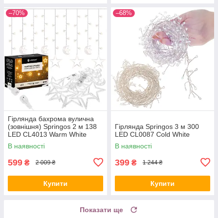
–70%
–68%
Гірлянда бахрома вулична
(зовнішня) Springos 2 м 138
Гірлянда Springos 3 м 300
LED CL4013 Warm White
LED CL0087 Cold White
В наявності
В наявності
599
399
₴
₴
2 009 ₴
1 244 ₴
Купити
Купити
Показати ще