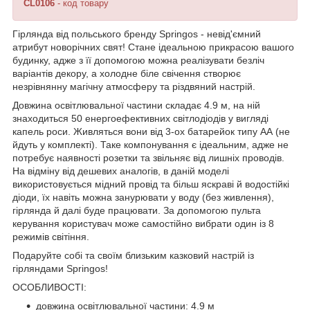
CL0106
- код товару
Гірлянда від польського бренду
Springos
- невід'ємний
атрибут новорічних свят! Стане ідеальною прикрасою вашого
будинку, адже з її допомогою можна реалізувати безліч
варіантів декору, а
холодне біле свічення
створює
незрівнянну магічну атмосферу та різдвяний настрій.
Довжина освітлювальної частини складає
4.9 м
, на ній
знаходиться
50
енергоефективних світлодіодів у вигляді
капель роси. Живляться вони від 3-ох батарейок типу АА (
не
йдуть у комплекті
). Таке компонування є ідеальним, адже не
потребує наявності розетки та звільняє від лишніх проводів.
На відміну від дешевих аналогів, в даній моделі
використовується мідний провід та більш яскраві й водостійкі
діоди, їх навіть можна занурювати у воду (без живлення),
гірлянда й далі буде працювати. За допомогою пульта
керування користувач може самостійно вибрати один із
8
режимів світіння
.
Подаруйте собі та своїм близьким казковий настрій із
гірляндами
Springos
!
ОСОБЛИВОСТІ:
довжина освітлювальної частини: 4.9 м