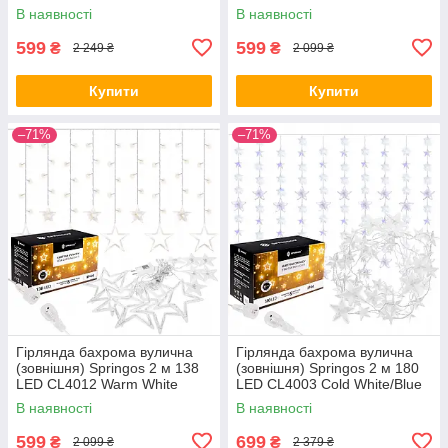
В наявності
В наявності
599
599
₴
₴
2 249 ₴
2 099 ₴
Купити
Купити
–71%
–71%
Гірлянда бахрома вулична
Гірлянда бахрома вулична
(зовнішня) Springos 2 м 138
(зовнішня) Springos 2 м 180
LED CL4012 Warm White
LED CL4003 Cold White/Blue
В наявності
В наявності
599
699
₴
₴
2 099 ₴
2 379 ₴