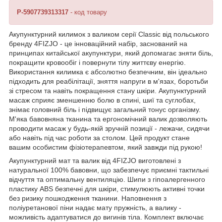
P-5907739313317
- код товару
Акупунктурний килимок з валиком серії Classic від польського
бренду
4FIZJO
- це інноваційний набір, заснований на
принципах китайської акупунктури, який допомагає зняти біль,
покращити кровообіг і повернути тілу життєву енергію.
Використання килимка є абсолютно безпечним, він ідеально
підходить для реабілітації, зняття напруги в м'язах, боротьби
зі стресом та навіть покращення стану шкіри. Акупунктурний
масаж сприяє зменшенню болю в спині, шиї та суглобах,
знімає головний біль і підвищує загальний тонус організму.
М'яка бавовняна тканина та ергономічний валик дозволяють
проводити масаж у будь-якій зручній позиції - лежачи, сидячи
або навіть під час роботи за столом. Цей продукт стане
вашим особистим фізіотерапевтом, який завжди під рукою!
Акупунктурний мат та валик від
4FIZJO
виготовлені з
натуральної 100% бавовни, що забезпечує приємні тактильні
відчуття та оптимальну вентиляцію. Шипи з гіпоалергенного
пластику ABS безпечні для шкіри, стимулюють активні точки
без ризику пошкодження тканини. Наповнення з
поліуретанової піни надає мату пружність, а валику -
можливість адаптуватися до вигинів тіла. Комплект включає