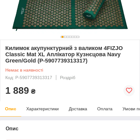
Килимок акупунктурний з валиком 4FIZJO
Classic Mat XL Аплікатор Кузнєцова Navy
Green/Gold (P-5907739313317)
Немає в наявності
Код: P-5907739313317
Роздріб
1 889
₴
Опис
Характеристики
Доставка
Оплата
Умови п
Опис