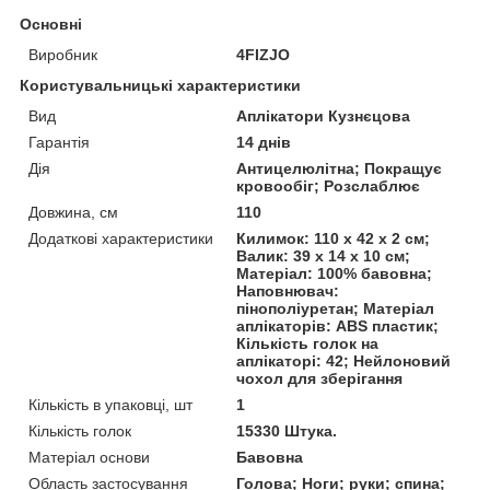
Основні
Виробник
4FIZJO
Користувальницькі характеристики
Вид
Аплікатори Кузнєцова
Гарантія
14 днів
Дія
Антицелюлітна; Покращує
кровообіг; Розслаблює
Довжина, см
110
Додаткові характеристики
Килимок: 110 x 42 x 2 см;
Валик: 39 х 14 х 10 см;
Матеріал: 100% бавовна;
Наповнювач:
пінополіуретан; Матеріал
аплікаторів: ABS пластик;
Кількість голок на
аплікаторі: 42; Нейлоновий
чохол для зберігання
Кількість в упаковці, шт
1
Кількість голок
15330 Штука.
Матеріал основи
Бавовна
Область застосування
Голова; Ноги; руки; спина;