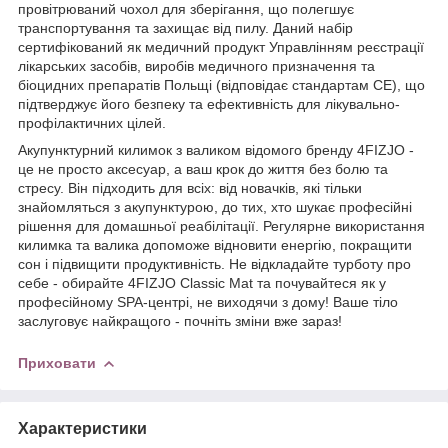
провітрюваний чохол для зберігання, що полегшує
транспортування та захищає від пилу. Даний набір
сертифікований як медичний продукт Управлінням реєстрації
лікарських засобів, виробів медичного призначення та
біоцидних препаратів Польщі (відповідає стандартам CE), що
підтверджує його безпеку та ефективність для лікувально-
профілактичних цілей.
Акупунктурний килимок з валиком відомого бренду
4FIZJO
-
це не просто аксесуар, а ваш крок до життя без болю та
стресу. Він підходить для всіх: від новачків, які тільки
знайомляться з акупунктурою, до тих, хто шукає професійні
рішення для домашньої реабілітації. Регулярне використання
килимка та валика допоможе відновити енергію, покращити
сон і підвищити продуктивність. Не відкладайте турботу про
себе - обирайте
4FIZJO
Classic Mat та почувайтеся як у
професійному SPA-центрі, не виходячи з дому! Ваше тіло
заслуговує найкращого - почніть зміни вже зараз!
Приховати
Характеристики