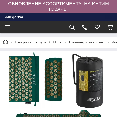
ОБНОВЛЕНИЕ АССОРТИМЕНТА НА ИНТИМ
ТОВАРЫ
Allegoriya
Товари та послуги
БІТ 2
Тренажери та фітнес
Йо