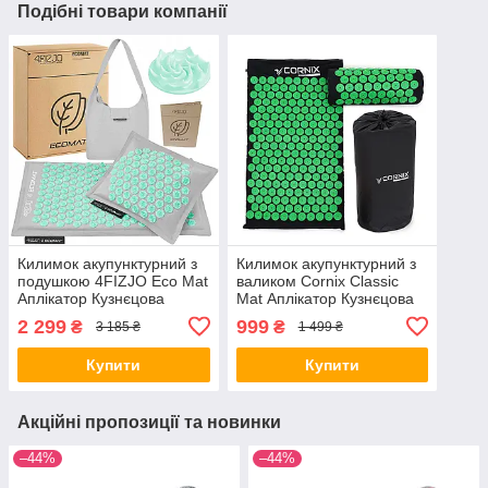
Подібні товари компанії
Килимок акупунктурний з
Килимок акупунктурний з
подушкою 4FIZJO Eco Mat
валиком Cornix Classic
Аплікатор Кузнєцова
Mat Аплікатор Кузнєцова
Grey/Mint (P-
XR-0110 Black/Green
2 299
999
₴
₴
3 185 ₴
1 499 ₴
5907739312181)
Купити
Купити
Акційні пропозиції та новинки
–44%
–44%