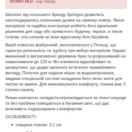
DC0003 RED
- код товару
Шезлонг від польського бренду
Springos
дозволить
насолоджуватись сонячними днями на свіжому повітрі. Якісні
матеріали та надійна конструкція роблять його ідеальним
рішенням для саду або приватного будинку, тераси, а також
готелів, спа-салонів чи зони відпочинку біля басейнів.
Виріб повністю фабричний,
виготовляється у Польщі
, що
гарантує ретельність та турботу при виборі матеріалів. Каркас
виконаний із високоякісної деревини бука та розрахований на
навантаження
до 120 кг
. Всі елементи відшліфовані та
заокруглені, що додає шезлонгу естетично привабливого
вигляду. Полотно для сидіння міцне та водонепроникне,
завдяки спеціальній системі складання його легко зняти для
чистки чи заміни. Для максимального комфорту, спинка має
3
ступені нахилу
.
Лежак компактно складається/розкладається за лічені секунди
та без проблем поміщається в багажник авто, що дає
можливість подорожувати з комфортом.
ОСОБЛИВОСТІ:
товщина планки: 3.1 см