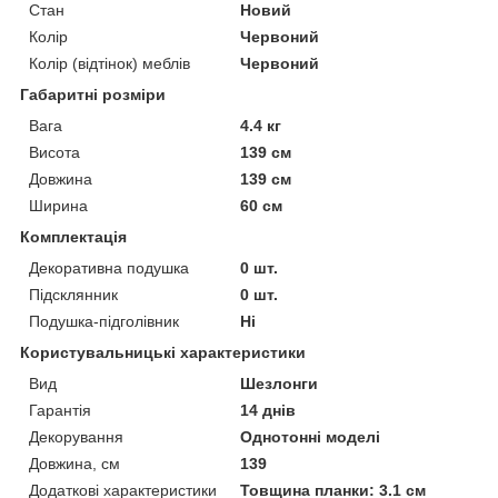
Стан
Новий
Колір
Червоний
Колір (відтінок) меблів
Червоний
Габаритні розміри
Вага
4.4 кг
Висота
139 см
Довжина
139 см
Ширина
60 см
Комплектація
Декоративна подушка
0 шт.
Підсклянник
0 шт.
Подушка-підголівник
Ні
Користувальницькі характеристики
Вид
Шезлонги
Гарантія
14 днів
Декорування
Однотонні моделі
Довжина, см
139
Додаткові характеристики
Товщина планки: 3.1 см