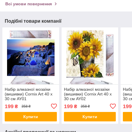
Всі умови повернення
Подібні товари компанії
Набір алмазної мозаїки
Набір алмазної мозаїки
Набі
(вишивки) Cornix Art 40 x
(вишивки) Cornix Art 40 x
(виш
30 см AY01
30 см AY02
30 с
199
199
199
₴
₴
358 ₴
358 ₴
Купити
Купити