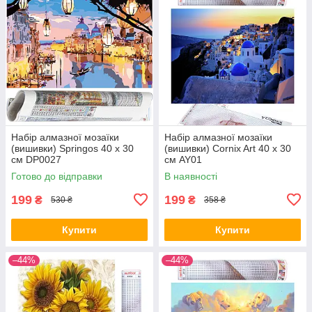
Набір алмазної мозаїки
Набір алмазної мозаїки
(вишивки) Springos 40 x 30
(вишивки) Cornix Art 40 x 30
см DP0027
см AY01
Готово до відправки
В наявності
199
199
₴
₴
530 ₴
358 ₴
Купити
Купити
–44%
–44%