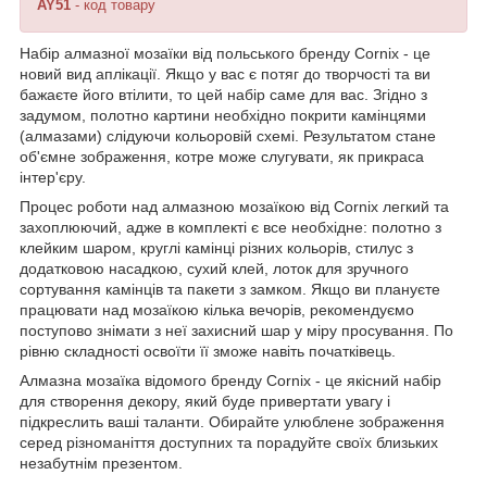
AY51
- код товару
Набір алмазної мозаїки від польського бренду
Cornix
- це
новий вид аплікації. Якщо у вас є потяг до творчості та ви
бажаєте його втілити, то цей набір саме для вас. Згідно з
задумом, полотно картини необхідно покрити камінцями
(алмазами) слідуючи кольоровій схемі. Результатом стане
об'ємне зображення, котре може слугувати, як прикраса
інтер'єру.
Процес роботи над алмазною мозаїкою від
Cornix
легкий та
захоплюючий, адже в комплекті є все необхідне: полотно з
клейким шаром, круглі камінці різних кольорів, стилус з
додатковою насадкою, сухий клей, лоток для зручного
сортування камінців та пакети з замком. Якщо ви плануєте
працювати над мозаїкою кілька вечорів, рекомендуємо
поступово знімати з неї захисний шар у міру просування. По
рівню складності освоїти її зможе навіть початківець.
Алмазна мозаїка відомого бренду
Cornix
- це якісний набір
для створення декору, який буде привертати увагу і
підкреслить ваші таланти. Обирайте улюблене зображення
серед різноманіття доступних та порадуйте своїх близьких
незабутнім презентом.