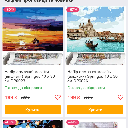
Акційні пропозиції та новинки
–62%
–62%
Набір алмазної мозаїки
Набір алмазної мозаїки
(вишивки) Springos 40 x 30
(вишивки) Springos 40 x 30
см DP0023
см DP0026
Готово до відправки
Готово до відправки
199
199
₴
₴
530 ₴
530 ₴
Купити
Купити
–62%
–44%