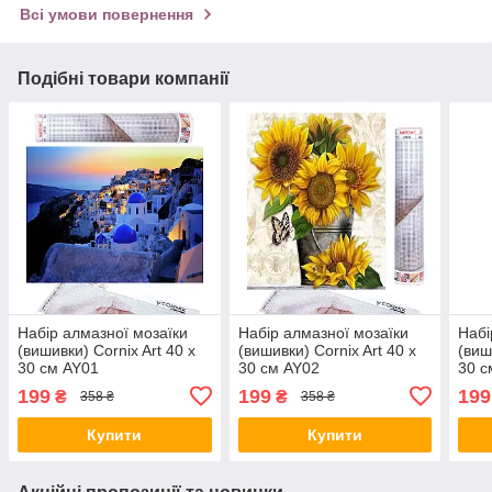
Всі умови повернення
Подібні товари компанії
Набір алмазної мозаїки
Набір алмазної мозаїки
Набі
(вишивки) Cornix Art 40 x
(вишивки) Cornix Art 40 x
(виш
30 см AY01
30 см AY02
30 с
199
199
199
₴
₴
358 ₴
358 ₴
Купити
Купити