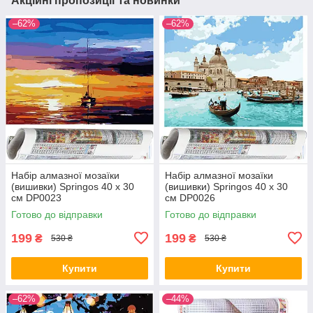
Акційні пропозиції та новинки
–62%
–62%
Набір алмазної мозаїки
Набір алмазної мозаїки
(вишивки) Springos 40 x 30
(вишивки) Springos 40 x 30
см DP0023
см DP0026
Готово до відправки
Готово до відправки
199
199
₴
₴
530 ₴
530 ₴
Купити
Купити
–62%
–44%