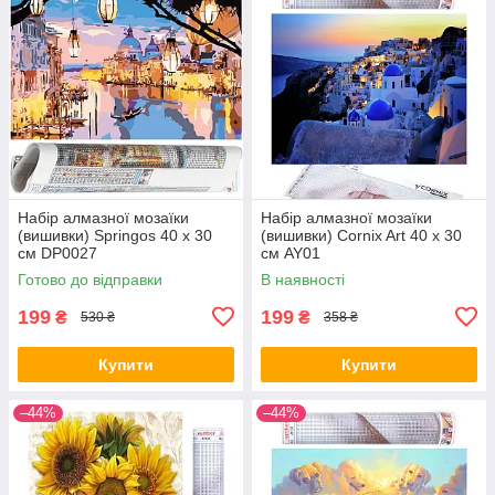
Набір алмазної мозаїки
Набір алмазної мозаїки
(вишивки) Springos 40 x 30
(вишивки) Cornix Art 40 x 30
см DP0027
см AY01
Готово до відправки
В наявності
199
199
₴
₴
530 ₴
358 ₴
Купити
Купити
–44%
–44%