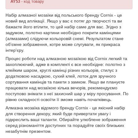
AY53
- код товару
Набір алмазної мозаїки від польського бренду
Cornix
- це
новий вид аплікації. Якщо у вас є потяг до творчості та ви
бажаєте його втілити, то цей набір саме для вас. Згідно з
задумом, полотно картини необхідно покрити камінцями
(алмазами) слідуючи кольоровій схемі. Результатом стане
об'ємне зображення, котре може слугувати, як прикраса
інтер'єру.
Процес роботи над алмазною мозаїкою від
Cornix
легкий та
захоплюючий, адже в комплекті є все необхідне: полотно з
клейким шаром, круглі камінці різних кольорів, стилус з
додатковою насадкою, сухий клей, лоток для зручного
сортування камінців та пакети з замком. Якщо ви плануєте
працювати над мозаїкою кілька вечорів, рекомендуємо
поступово знімати з неї захисний шар у міру просування. По
рівню складності освоїти її зможе навіть початківець.
Алмазна мозаїка відомого бренду
Cornix
- це якісний набір
для створення декору, який буде привертати увагу і
підкреслить ваші таланти. Обирайте улюблене зображення
серед різноманіття доступних та порадуйте своїх близьких
незабутнім презентом.