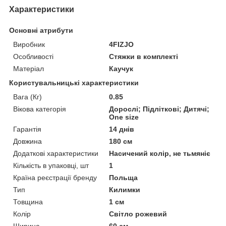
Характеристики
Основні атрибути
Виробник
4FIZJO
Особливості
Стяжки в комплекті
Матеріал
Каучук
Користувальницькі характеристики
Вага (Кг)
0.85
Вікова категорія
Дорослі; Підліткові; Дитячі;
One size
Гарантія
14 днів
Довжина
180 см
Додаткові характеристики
Насичений колір, не тьмяніє
Кількість в упаковці, шт
1
Країна реєстрації бренду
Польща
Тип
Килимки
Товщина
1 см
Колір
Світло рожевий
Ширина
60 см