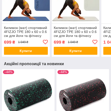
Килимок (мат) спортивний
Килимок (мат) спортивний
Кили
4FIZJO TPE 180 x 60 x 0.6
4FIZJO TPE 180 x 60 x 0.6
4FIZ
см для йоги та фітнесу
см для йоги та фітнесу
см д
Blue/Sky Blue (P-
Grey/Black (P-
Blue
699
699
1 0
₴
₴
1 049 ₴
1 049 ₴
5907739310132)
5907739317100)
590
Купити
Купити
Акційні пропозиції та новинки
–44%
–44%