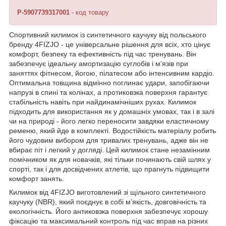
P-5907739317001
- код товару
Спортивний килимок із синтетичного каучуку від польського
бренду
4FIZJO
- це універсальне рішення для всіх, хто цінує
комфорт, безпеку та ефективність під час тренувань. Він
забезпечує ідеальну амортизацію суглобів і м’язів при
заняттях фітнесом, йогою, пілатесом або інтенсивним кардіо.
Оптимальна товщина відмінно поглинає удари, запобігаючи
напрузі в спині та колінах, а протиковзка поверхня гарантує
стабільність навіть при найдинамічніших рухах. Килимок
підходить для використання як у домашніх умовах, так і в залі
чи на природі - його легко переносити завдяки еластичному
ременю, який йде в комплекті. Водостійкість матеріалу робить
його чудовим вибором для тривалих тренувань, адже він не
вбирає піт і легкий у догляді. Цей килимок стане незамінним
помічником як для новачків, які тільки починають свій шлях у
спорті, так і для досвідчених атлетів, що прагнуть підвищити
комфорт занять.
Килимок від
4FIZJO
виготовлений зі щільного синтетичного
каучуку (NBR), який поєднує в собі м’якість, довговічність та
екологічність. Його антиковзка поверхня забезпечує хорошу
фіксацію та максимальний контроль під час вправ на різних