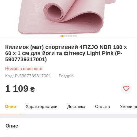
Килимок (мат) спортивний 4FIZJO NBR 180 x
60 x 1 см для йоги та фітнесу Light Pink (P-
5907739317001)
Немає в наявності
Код: P-5907739317001
Роздріб
1 109
₴
Опис
Характеристики
Доставка
Оплата
Умови п
Опис