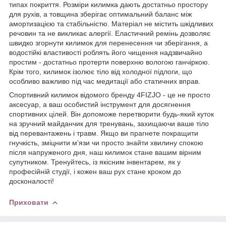
типах покриття. Розміри килимка дають достатньо простору
для рухів, а товщина зберігає оптимальний баланс між
амортизацією та стабільністю. Матеріал не містить шкідливих
речовин та не викликає алергії. Еластичний ремінь дозволяє
швидко згорнути килимок для перенесення чи зберігання, а
водостійкі властивості роблять його чищення надзвичайно
простим - достатньо протерти поверхню вологою ганчіркою.
Крім того, килимок ізолює тіло від холодної підлоги, що
особливо важливо під час медитації або статичних вправ.
Спортивний килимок відомого бренду
4FIZJO
- це не просто
аксесуар, а ваш особистий інструмент для досягнення
спортивних цілей. Він допоможе перетворити будь-який куток
на зручний майданчик для тренувань, захищаючи ваше тіло
від перевантажень і травм. Якщо ви прагнете покращити
гнучкість, зміцнити м’язи чи просто знайти хвилину спокою
після напруженого дня, наш килимок стане вашим вірним
супутником. Тренуйтесь, із якісним інвентарем, як у
професійній студії, і кожен ваш рух стане кроком до
досконалості!
Приховати