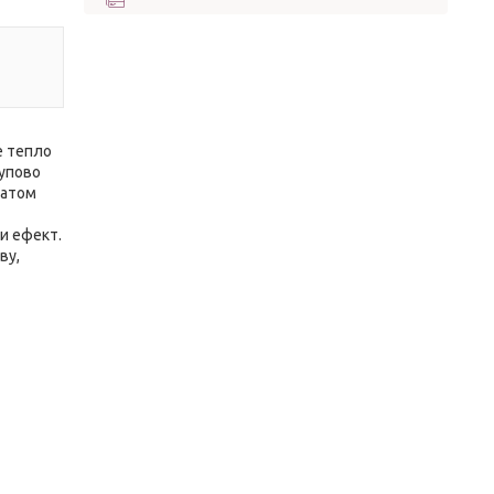
е тепло
тупово
матом
ти ефект.
ву,