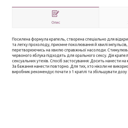
Опис
Посилена формула крапель, створена спеціально для відкри
та легку прохолоду, приємне поколювання й хвилі імпульсів
перетворюючись на хвилю справжньої насолоди. Стимулювальн
червоного яблука підходять для орального сексу. Дія крапе
сексуальних утехів. Спосіб застосування: Досить нанести на 
За бажання нанести повторно. Для тих, хто ніколи не викорис
виробник рекомендує почати з 1 краплі та збільшувати дозу 