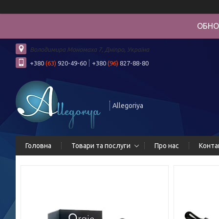
ОБНО
Володимира Мономаха 7, Дніпро, Україна
+380
(63)
920-49-60
+380
(96)
827-88-80
Allegoriya
Головна
Товари та послуги
Про нас
Конта