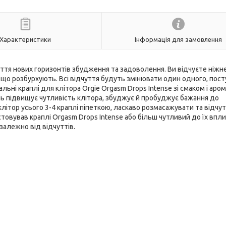
Характеристики
Інформація для замовлення
ття нових горизонтів збудження та задоволення. Ви відчуєте ніжн
, що розбурхують. Всі відчуття будуть змінювати один одного, пос
і краплі для клітора Orgie Orgasm Drops Intense зі смаком і аро
ль підвищує чутливість клітора, збуджує й пробуджує бажання до
клітор усього 3-4 краплі піпеткою, ласкаво розмасажувати та відчу
товував краплі Orgasm Drops Intense або більш чутливий до їх впли
залежно від відчуттів.