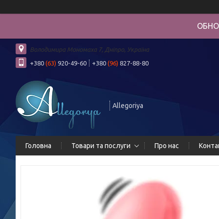
ОБНО
Володимира Мономаха 7, Дніпро, Україна
+380
(63)
920-49-60
+380
(96)
827-88-80
Allegoriya
Головна
Товари та послуги
Про нас
Конта