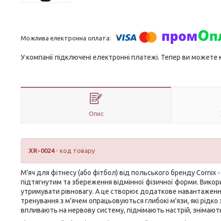
У компанії підключені електронні платежі. Тепер ви можете
Опис
XR-0024
- код товару
М'яч для фітнесу (або фітбол) від польського бренду
Cornix
-
підтягнутим та збереження відмінної фізичної форми. Викор
утримувати рівновагу. А це створює додаткове навантаження
тренування з м'ячем опрацьовуються глибокі м'язи, які рідк
впливають на нервову систему, піднімають настрій, знімають