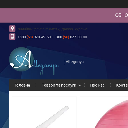
ОБНО
Володимира Мономаха 7, Дніпро, Україна
+380
(63)
920-49-60
+380
(96)
827-88-80
Allegoriya
Головна
Товари та послуги
Про нас
Конта