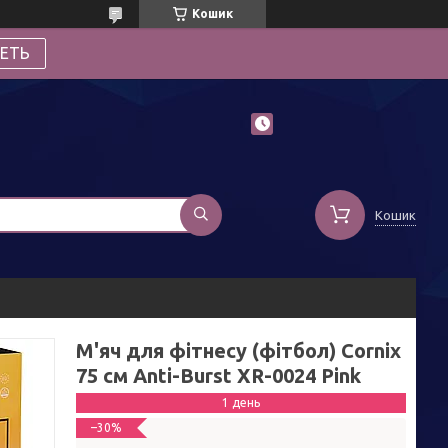
Кошик
ЕТЬ
Кошик
М'яч для фітнесу (фітбол) Cornix
75 см Anti-Burst XR-0024 Pink
1 день
–30%