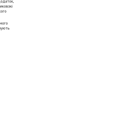
додаток,
иковзкі
кого
омого
очують