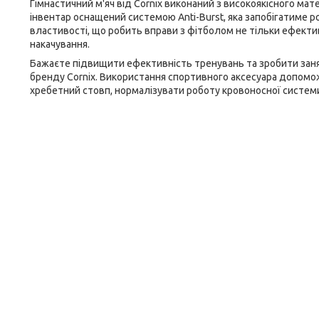
Гімнастичний м'яч від
Cornix
виконаний з високоякісного мате
інвентар оснащений системою Anti-Burst, яка запобігатиме р
властивості, що робить вправи з фітболом не тільки ефекти
накачування.
Бажаєте підвищити ефективність тренувань та зробити заня
бренду
Cornix
. Використання спортивного аксесуара допомож
хребетний стовп, нормалізувати роботу кровоносної системи, 