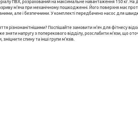
ріалу ПВХ, розрахований на максимальне навантаження 150 кг. На 
озриву м'яча при механічному пошкодженні. Його поверхня має прот
вними, але і безпечними. У комплекті передбачено насос для швид
ття різноманітнішими? Поспішайте замовити м'яч для фітнесу від
е зняти напругу з поперекового відділу, розслабити м'язи, що от
зміцнити спину та інші групи м'язів.