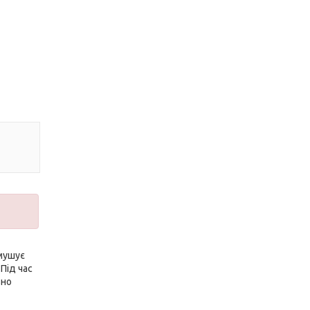
змушує
Під час
вно