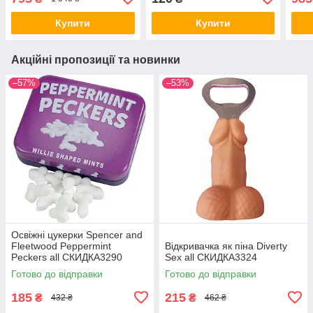
Купити
Купити
Акційні пропозиції та новинки
–57%
–53%
Освіжні цукерки Spencer and
Fleetwood Peppermint
Відкривачка як піна Diverty
Peckers all СКИДКА3290
Sex all СКИДКА3324
Готово до відправки
Готово до відправки
185
215
₴
₴
432 ₴
462 ₴