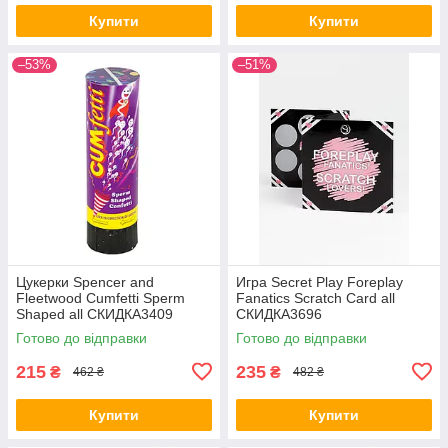
Купити
Купити
–53%
–51%
Цукерки Spencer and
Игра Secret Play Foreplay
Fleetwood Cumfetti Sperm
Fanatics Scratch Card all
Shaped all СКИДКА3409
СКИДКА3696
Готово до відправки
Готово до відправки
215
235
₴
₴
462 ₴
482 ₴
Купити
Купити