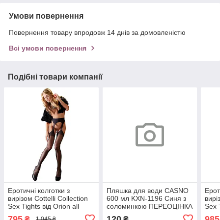
Умови повернення
Повернення товару впродовж 14 днів за домовленістю
Всі умови повернення
Подібні товари компанії
Еротичні колготки з
Пляшка для води CASNO
Ерот
вирізом Cottelli Collection
600 мл KXN-1196 Синя з
виріз
Sex Tights від Orion all
соломинкою ПЕРЕОЦІНКА
Sex T
СКІДКА all СКИДКА2426
СКІД
795
120
985
₴
₴
1 045 ₴