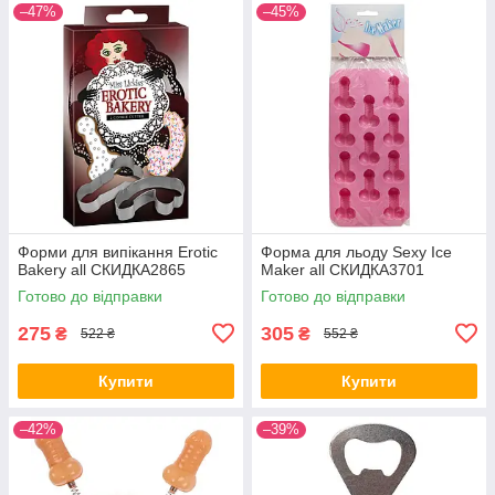
–47%
–45%
Форми для випікання Erotic
Форма для льоду Sexy Ice
Bakery all СКИДКА2865
Maker all СКИДКА3701
Готово до відправки
Готово до відправки
275
305
₴
₴
522 ₴
552 ₴
Купити
Купити
–42%
–39%