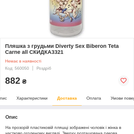
Пляшка з грудьми Diverty Sex Biberon Teta
Carne all СКИДКА3321
Немає в наявності
Код: 560050
Роздріб
882
₴
пис
Характеристики
Доставка
Оплата
Умови пове
Опис
На прозорій пластиковій пляшці зображені чоловік і жінка в
частково оголеному вигляді. Зверху розташована гумова