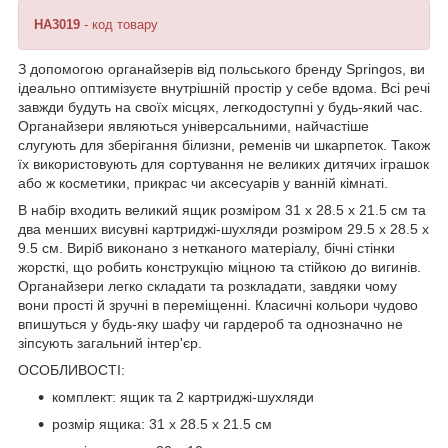
HA3019
- код товару
З допомогою органайзерів від польського бренду
Springos
, ви
ідеально оптимізуєте внутрішній простір у себе вдома. Всі речі
завжди будуть на своїх місцях, легкодоступні у будь-який час.
Органайзери являються універсальними, найчастіше
слугують для зберігання білизни, ременів чи шкарпеток. Також
їх використовують для сортування не великих дитячих іграшок
або ж косметики, прикрас чи аксесуарів у ванній кімнаті.
В набір входить великий ящик розміром
31 x 28.5 x 21.5 см
та
два менших висувні картриджі-шухляди розміром
29.5 x 28.5 x
9.5 см
. Виріб виконано з
нетканого матеріалу
, бічні стінки
жорсткі, що робить конструкцію міцною та стійкою до вигинів.
Органайзери легко складати та розкладати, завдяки чому
вони прості й зручні в переміщенні. Класичні кольори чудово
впишуться у будь-яку шафу чи гардероб та однозначно не
зіпсують загальний інтер'єр.
ОСОБЛИВОСТІ:
комплект: ящик та 2 картриджі-шухляди
розмір ящика: 31 x 28.5 x 21.5 см