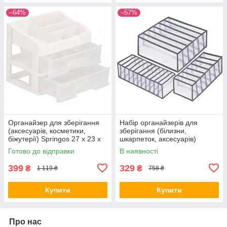
–64%
–57%
Органайзер для зберігання
Набір органайзерів для
(аксесуарів, косметики,
зберігання (білизни,
біжутерії) Springos 27 x 23 x
шкарпеток, аксесуарів)
20 см HA1090
Springos HA3115
Готово до відправки
В наявності
399
329
₴
₴
1 119 ₴
758 ₴
Купити
Купити
Про нас