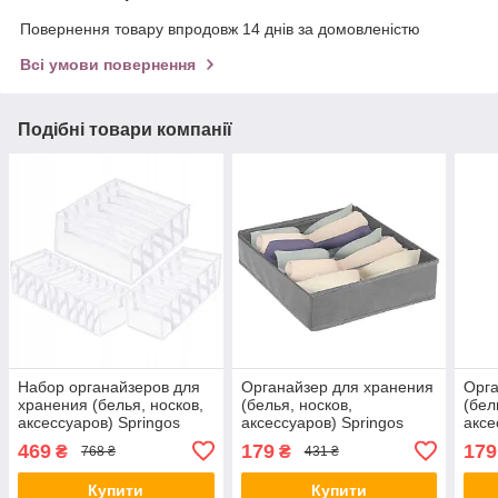
Повернення товару впродовж 14 днів за домовленістю
Всі умови повернення
Подібні товари компанії
Набор органайзеров для
Органайзер для хранения
Орга
хранения (белья, носков,
(белья, носков,
(бел
аксессуаров) Springos
аксессуаров) Springos
аксе
HA3114 alli ОРИГИНАЛ
HA3027 alli ОРИГИНАЛ
HA30
469
179
179
₴
₴
768 ₴
431 ₴
Купити
Купити