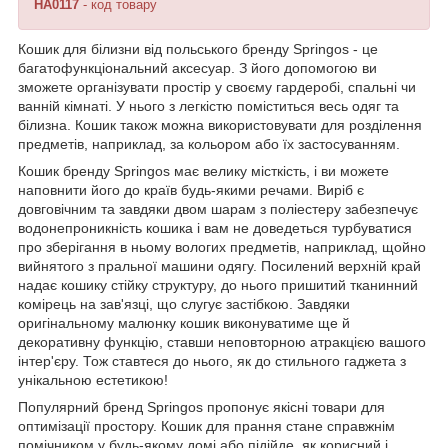
HA0117
- код товару
Кошик для білизни від польського бренду
Springos
- це
багатофункціональний аксесуар. З його допомогою ви
зможете організувати простір у своєму гардеробі, спальні чи
ванній кімнаті. У нього з легкістю поміститься весь одяг та
білизна. Кошик також можна використовувати для розділення
предметів, наприклад, за кольором або їх застосуванням.
Кошик бренду
Springos
має велику місткість, і ви можете
наповнити його до країв будь-якими речами. Виріб є
довговічним та завдяки двом шарам з
поліестеру
забезпечує
водонепроникність
кошика і вам не доведеться турбуватися
про зберігання в ньому вологих предметів, наприклад, щойно
вийнятого з пральної машини одягу. Посилений верхній край
надає кошику стійку структуру, до нього пришитий тканинний
комірець на зав'язці, що слугує застібкою. Завдяки
оригінальному малюнку кошик виконуватиме ще й
декоративну функцію, ставши неповторною атракцією вашого
інтер'єру. Тож ставтеся до нього, як до стильного гаджета з
унікальною естетикою!
Популярний бренд
Springos
пропонує якісні товари для
оптимізації простору. Кошик для прання стане справжнім
помічником у будь-якому домі або підійде, як корисний і