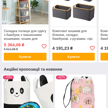
Складна полиця для одягу
Комплект кошиків для
Комп
з бамбука з тканинними
білизни, складні,
біли
кошиками, кошик для
бамбукові, з ручками, сірі,
бамб
білизни, 44×35×99см
тканинні
беже
5 364,06
₴
4 191,23
4 1
₴
5 511,06 ₴
Купити
Купити
Акційні пропозиції та новинки
–70%
–67%