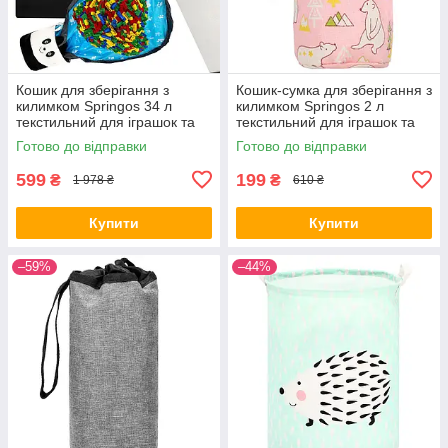
Кошик для зберігання з
Кошик-сумка для зберігання з
килимком Springos 34 л
килимком Springos 2 л
текстильний для іграшок та
текстильний для іграшок та
аксесуарів HA0134
аксесуарів HA0131
Готово до відправки
Готово до відправки
599
199
₴
₴
1 978 ₴
610 ₴
Купити
Купити
–59%
–44%