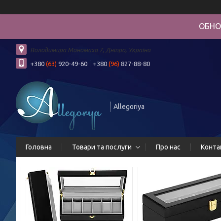
ОБНО
Володимира Мономаха 7, Дніпро, Україна
+380
(63)
920-49-60
+380
(96)
827-88-80
Allegoriya
Головна
Товари та послуги
Про нас
Конта