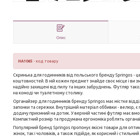
Опис
HA1065
- код товару
Скринька для годинників від польського бренду
Springos
- ц
коштовностей. В ній кожен предмет знайде своє місце і ви зм
надійно захищені від пилу та інших забруднень. Футляр так
на комоді чи туалетному столику.
Органайзер для годинників бренду
Springos
має містке відді
запонки та сережки. Внутрішній матеріал оббивки - велюр, є 
додачу приємний на дотик. У верхній частині футляр має вм
Компактний розмір та продумана ергономіка роблять орган
Популярний бренд
Springos
пропонує якісні товари для оптим
жінок, так і чоловіків, а також підійде, як корисний і стильни