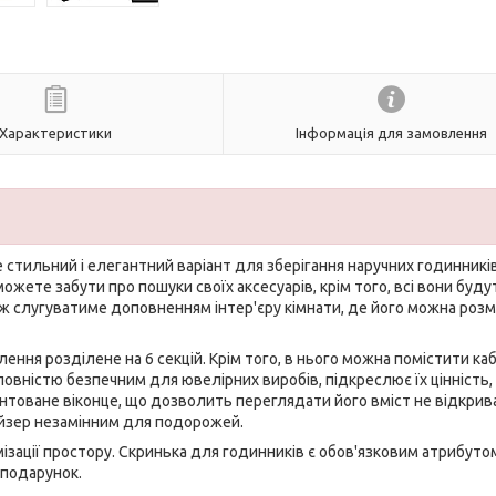
Характеристики
Інформація для замовлення
е стильний і елегантний варіант для зберігання наручних годинникі
ожете забути про пошуки своїх аксесуарів, крім того, всі вони буду
ож слугуватиме доповненням інтер'єру кімнати, де його можна розм
лення розділене на 6 секцій. Крім того, в нього можна помістити ка
повністю безпечним для ювелірних виробів, підкреслює їх цінність, 
онтоване віконце, що дозволить переглядати його вміст не відкрив
айзер незамінним для подорожей.
ізації простору. Скринька для годинників є обов'язковим атрибуто
й подарунок.