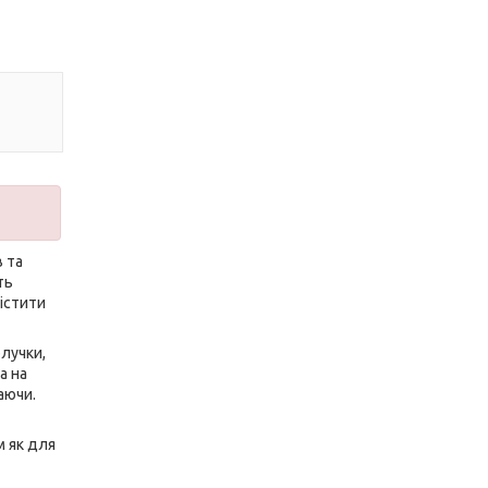
в та
ть
істити
блучки,
а на
аючи.
м як для