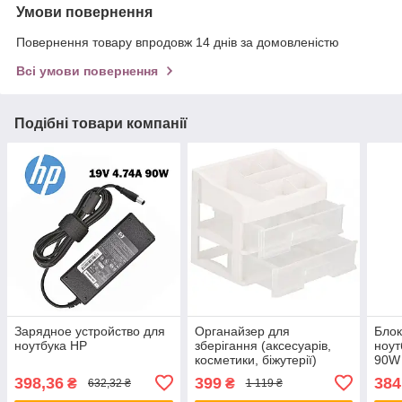
Умови повернення
Повернення товару впродовж 14 днів за домовленістю
Всі умови повернення
Подібні товари компанії
Зарядное устройство для
Органайзер для
Блок
ноутбука HP
зберігання (аксесуарів,
ноут
косметики, біжутерії)
90W 
Springos 27 x 23 x 20 см
398,36
399
384
₴
₴
632,32 ₴
1 119 ₴
HA1090