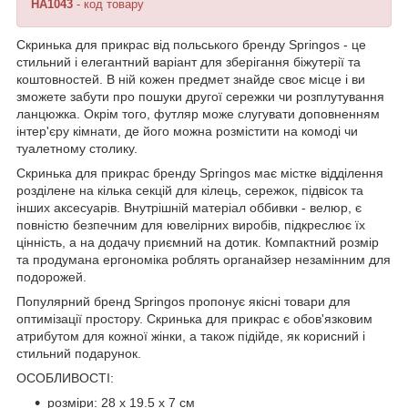
HA1043
- код товару
Скринька для прикрас від польського бренду
Springos
- це
стильний і елегантний варіант для зберігання біжутерії та
коштовностей. В ній кожен предмет знайде своє місце і ви
зможете забути про пошуки другої сережки чи розплутування
ланцюжка. Окрім того, футляр може слугувати доповненням
інтер'єру кімнати, де його можна розмістити на комоді чи
туалетному столику.
Скринька для прикрас бренду
Springos
має містке відділення
розділене на кілька секцій для кілець, сережок, підвісок та
інших аксесуарів. Внутрішній матеріал оббивки -
велюр
, є
повністю безпечним для ювелірних виробів, підкреслює їх
цінність, а на додачу приємний на дотик. Компактний розмір
та продумана ергономіка роблять органайзер незамінним для
подорожей.
Популярний бренд
Springos
пропонує якісні товари для
оптимізації простору. Скринька для прикрас є обов'язковим
атрибутом для кожної жінки, а також підійде, як корисний і
стильний подарунок.
ОСОБЛИВОСТІ:
розміри: 28 x 19.5 x 7 см