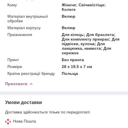
Кому
Жіноче; Свічки/стіще;
Колеге
Матеріал внутрішньої
Велюр
обробки
Матеріал корпусу
Велюр
Призначення
Для кілець; Для браслета;
Для комплекту прикрас; Для
підвіски, кулона; Для
ланцюжка, намиста; Для
сережок
Принт
Без принта
Розміри
28 x 19.5 x 7 см
Країна реєстрації бренду
Польща
Приховати
Умови доставки
Доставка здійснюється тільки по передоплаті.
Нова Пошта