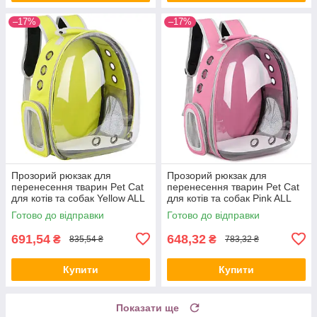
–17%
–17%
Прозорий рюкзак для
Прозорий рюкзак для
перенесення тварин Pet Cat
перенесення тварин Pet Cat
для котів та собак Yellow ALL
для котів та собак Pink ALL
Качество + 2818
Качество + 2819
Готово до відправки
Готово до відправки
691,54
648,32
₴
₴
835,54 ₴
783,32 ₴
Купити
Купити
Показати ще