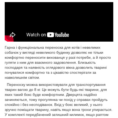
Гарна і функціональна переноска для котів і невеликих
собачок у вигляді невеликого будинку дозволяє не тільки
комфортно переносити вихованця у разі потреби, а й просто
гуляти з ним для взаємного задоволення. Близькість
господаря та наявність оглядового вікна дозволить тварині
почуватися комфортно та з цікавістю спостерігати за
навколишнім світом.
Переноску можна використовувати для транспортування
тварин вагою до 8 кг. Це можуть бути будь-які тварини, для
яких такий бокс буде комфортним. Дверцята надійно
зачиняються, тому прогулянка чи похід у справах пройдуть
спокійно і без несподіванок. Вхід у бокс великий, у нього
зручно поміщати тварину, навіть якщо вона трохи упирається.
У комплекті передбачений затишний килимок, якщо раптом