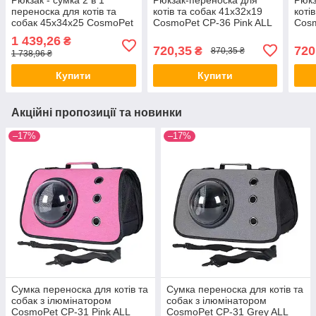
переноска для котів та
котів та собак 41х32х19
коті
собак 45х34х25 CosmoPet
CosmoPet CP-36 Pink ALL
Cosm
CP-43 Black ALL Качество
Качество + 5894
Каче
1 439,26
₴
+ 6678
720,35
720
₴
870,35 ₴
1 738,96 ₴
Купити
Купити
Акційні пропозиції та новинки
–17%
–17%
Сумка переноска для котів та
Сумка переноска для котів та
собак з ілюмінатором
собак з ілюмінатором
CosmoPet CP-31 Pink ALL
CosmoPet CP-31 Grey ALL