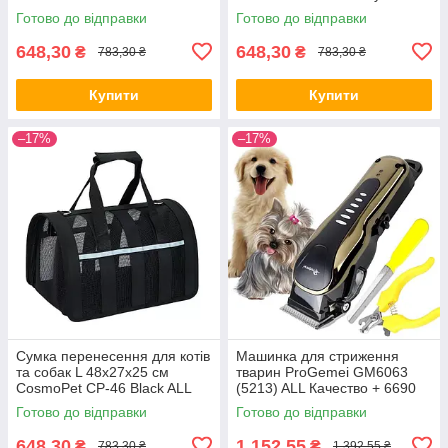
Качество + 3139
Качество + 3140
Готово до відправки
Готово до відправки
648,30
648,30
₴
₴
783,30 ₴
783,30 ₴
Купити
Купити
–17%
–17%
Сумка перенесення для котів
Машинка для стриження
та собак L 48x27x25 см
тварин ProGemei GM6063
CosmoPet CP-46 Black ALL
(5213) ALL Качество + 6690
Качество + 3141
Готово до відправки
Готово до відправки
648,30
1 152,55
₴
₴
783,30 ₴
1 392,55 ₴