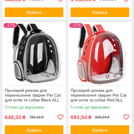
Купити
Купити
–17%
–17%
Прозорий рюкзак для
Прозорий рюкзак для
перенесення тварин Pet Cat
перенесення тварин Pet Cat
для котів та собак Black ALL
для котів та собак Red ALL
Качество + 2815
Качество + 2817
Готово до відправки
Готово до відправки
648,32
691,54
₴
₴
783,32 ₴
835,54 ₴
Купити
Купити