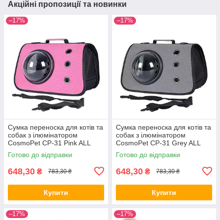
Акційні пропозиції та новинки
–17%
–17%
Сумка переноска для котів та
Сумка переноска для котів та
собак з ілюмінатором
собак з ілюмінатором
CosmoPet CP-31 Pink ALL
CosmoPet CP-31 Grey ALL
Качество + 3139
Качество + 3140
Готово до відправки
Готово до відправки
648,30
648,30
₴
₴
783,30 ₴
783,30 ₴
Купити
Купити
–17%
–17%