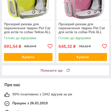
Прозорий рюкзак для
Прозорий рюкзак для
перенесення тварин Pet Cat
перенесення тварин Pet Cat
для котів та собак Yellow ALL
для котів та собак Pink ALL
Качество + 2818
Качество + 2819
Готово до відправки
Готово до відправки
691,54
648,32
₴
₴
835,54 ₴
783,32 ₴
Купити
Купити
Показати ще
Про нас
90% позитивних з 1842 відгуків за рік
Працює з 26.01.2015