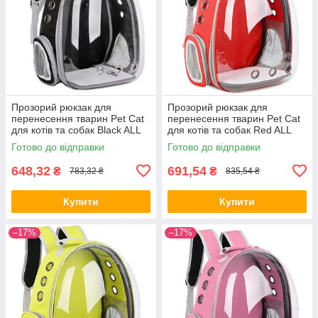
Прозорий рюкзак для
Прозорий рюкзак для
перенесення тварин Pet Cat
перенесення тварин Pet Cat
для котів та собак Black ALL
для котів та собак Red ALL
Качество + 2815
Качество + 2817
Готово до відправки
Готово до відправки
648,32
691,54
₴
₴
783,32 ₴
835,54 ₴
Купити
Купити
–17%
–17%