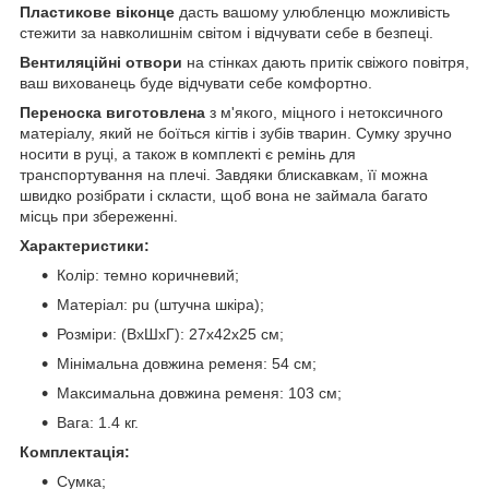
Пластикове віконце
дасть вашому улюбленцю можливість
стежити за навколишнім світом і відчувати себе в безпеці.
Вентиляційні отвори
на стінках дають притік свіжого повітря,
ваш вихованець буде відчувати себе комфортно.
Переноска виготовлена
з м'якого, міцного і нетоксичного
матеріалу, який не боїться кігтів і зубів тварин. Сумку зручно
носити в руці, а також в комплекті є ремінь для
транспортування на плечі. Завдяки блискавкам, її можна
швидко розібрати і скласти, щоб вона не займала багато
місць при збереженні.
Характеристики:
Колір: темно коричневий;
Матеріал: pu (штучна шкіра);
Розміри: (ВхШхГ): 27x42x25 см;
Мінімальна довжина ременя: 54 см;
Максимальна довжина ременя: 103 см;
Вага: 1.4 кг.
Комплектація:
Сумка;