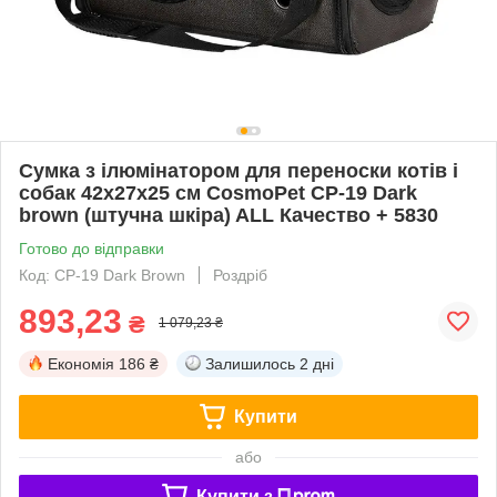
Сумка з ілюмінатором для переноски котів і
собак 42x27x25 см CosmoPet CP-19 Dark
brown (штучна шкіра) ALL Качество + 5830
Готово до відправки
Код: CP-19 Dark Brown
Роздріб
893,23
₴
1 079,23 ₴
Економія
186 ₴
Залишилось
2 дні
Купити
або
Купити з