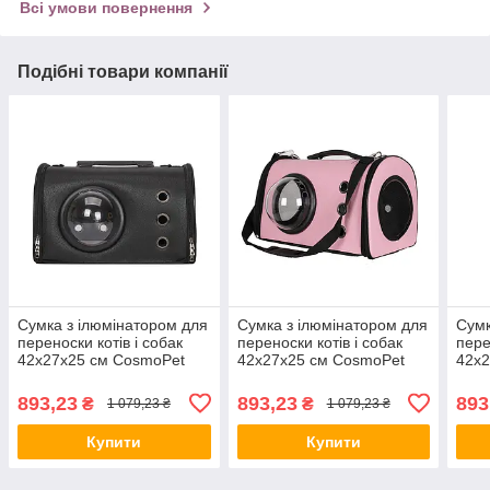
Всі умови повернення
Подібні товари компанії
Сумка з ілюмінатором для
Сумка з ілюмінатором для
Сумк
переноски котів і собак
переноски котів і собак
пере
42x27x25 см CosmoPet
42x27x25 см CosmoPet
42x2
CP-19 Black (штучна
CP-19 Pink (штучна шкіра)
CP-1
шкіра) ALL Качество +
ALL Качество + 5828
шкір
893,23
893,23
893
₴
₴
1 079,23 ₴
1 079,23 ₴
5827
582
Купити
Купити