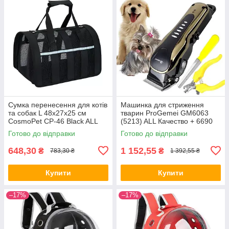
Сумка перенесення для котів
Машинка для стриження
та собак L 48x27x25 см
тварин ProGemei GM6063
CosmoPet CP-46 Black ALL
(5213) ALL Качество + 6690
Качество + 3141
Готово до відправки
Готово до відправки
648,30
1 152,55
₴
₴
783,30 ₴
1 392,55 ₴
Купити
Купити
–17%
–17%