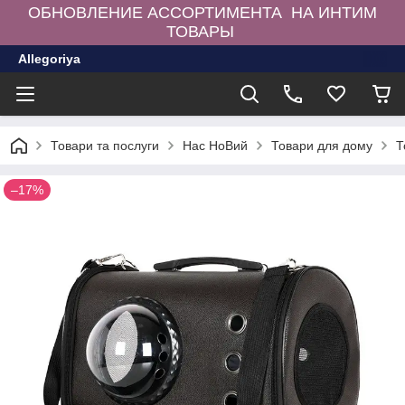
ОБНОВЛЕНИЕ АССОРТИМЕНТА НА ИНТИМ
ТОВАРЫ
Allegoriya
Товари та послуги
Нас НоВий
Товари для дому
Т
–17%