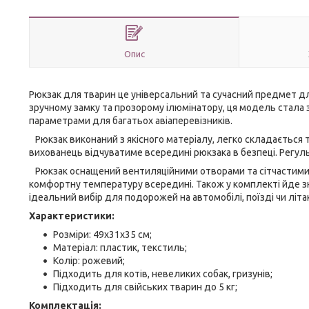
Опис
Рюкзак для тварин це універсальний та сучасний предмет для
зручному замку та прозорому ілюмінатору, ця модель стала за
параметрами для багатьох авіаперевізників.
Рюкзак виконаний з якісного матеріалу, легко складається 
вихованець відчуватиме всередині рюкзака в безпеці. Регуль
Рюкзак оснащений вентиляційними отворами та сітчастими 
комфортну температуру всередині. Також у комплекті йде з
ідеальний вибір для подорожей на автомобілі, поїзді чи лі
Характеристики:
Розміри: 49x31x35 см;
Матеріал: пластик, текстиль;
Колір: рожевий;
Підходить для котів, невеликих собак, гризунів;
Підходить для свійських тварин до 5 кг;
Комплектація: