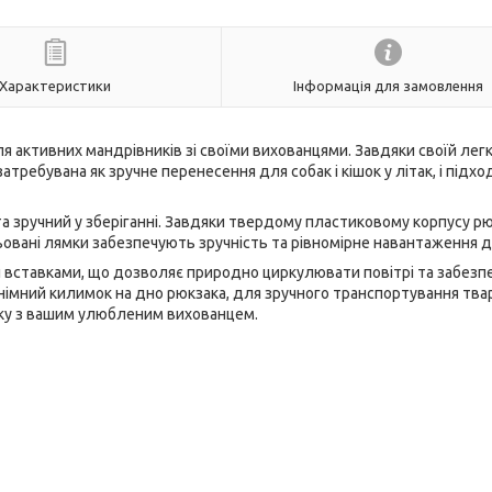
Характеристики
Інформація для замовлення
 активних мандрівників зі своїми вихованцями. Завдяки своїй легкі
требувана як зручне перенесення для собак і кішок у літак, і підхо
та зручний у зберіганні. Завдяки твердому пластиковому корпусу р
овані лямки забезпечують зручність та рівномірне навантаження до
вставками, що дозволяє природно циркулювати повітрі та забезп
німний килимок на дно рюкзака, для зручного транспортування тва
таку з вашим улюбленим вихованцем.