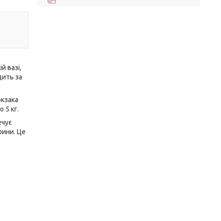
й вазі,
дить за
юкзака
 5 кг.
ечує
рини. Це