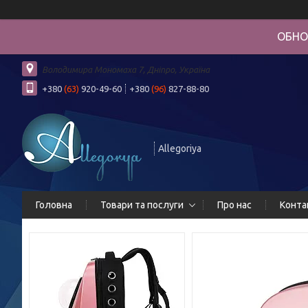
ОБНО
Володимира Мономаха 7, Дніпро, Україна
+380
(63)
920-49-60
+380
(96)
827-88-80
Allegoriya
Головна
Товари та послуги
Про нас
Конта