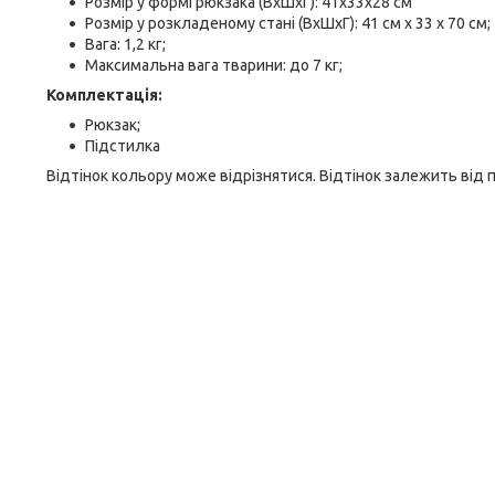
Розмір у формі рюкзака (ВхШхГ): 41х33х28 см
Розмір у розкладеному стані (ВхШхГ): 41 см х 33 х 70 см;
Вага: 1,2 кг;
Максимальна вага тварини: до 7 кг;
Комплектація:
Рюкзак;
Підстилка
Відтінок кольору може відрізнятися. Відтінок залежить від 