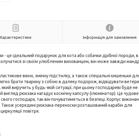
Характеристики
Інформація для замовлення
 - це ідеальний подарунок для кота або собачки дрібної породи, в
 розлучатися зі своїм улюбленим вихованцем, він може завжди манд
астикове вікно, змінну підстилку, а також спеціальні кишеньки дл
егко брати тварину з собою в далеку подорож, відвідувати ветери
, який виручить у будь-якій ситуації, при цьому господареві буде н
й вигляд рюкзака нагадує космічну капсулу (ілюмінатор). Це чудове
свого господаря, так він почуватиметься в безпеці. Корпус виконан
. Також усередині рюкзака-переноски розташований карабін для
 циркуляції повітря.
;