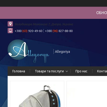
ОБНО
Володимира Мономаха 7, Дніпро, Україна
+380
(63)
920-49-60
+380
(96)
827-88-80
Allegoriya
Головна
Товари та послуги
Про нас
Конта