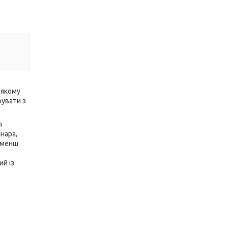
 якому
рувати з
я
нара,
е менш
ий із