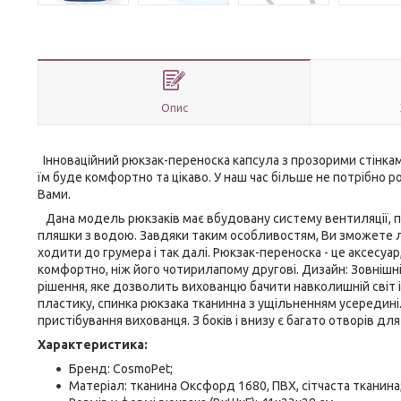
Опис
Інноваційний рюкзак-переноска капсула з прозорими стінками
їм буде комфортно та цікаво. У наш час більше не потрібно
Вами.
Дана модель рюкзаків має вбудовану систему вентиляції, пл
пляшки з водою. Завдяки таким особливостям, Ви зможете л
ходити до грумера і так далі. Рюкзак-переноска - це аксесуар
комфортно, ніж його чотирилапому другові. Дизайн: Зовнішні
рішення, яке дозволить вихованцю бачити навколишній світ і 
пластику, спинка рюкзака тканинна з ущільненням усередині
пристібування вихованця. З боків і внизу є багато отворів для
Характеристика:
Бренд: CosmoPet;
Матеріал: тканина Оксфорд 1680, ПВХ, сітчаста тканина