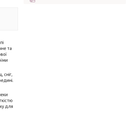
пі
чне та
ової
оїми
 сніг,
редині.
пеки
гкістю
рху для