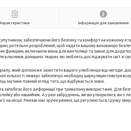
Характеристики
Інформація для замовлення
супутником, забезпечуючи його безпеку та комфорт на кожному ета
арин, ретельно розроблений, щоб надати вашому вихованцю безпе
м функціям, включаючи вікна для вентиляції та замок для додатк
я власників домашніх тварин, які люблять досліджувати світ зі св
іалу, який допоможе захистити вашого улюбленця від негоди: дощ,
ьної кількості люверс забезпечує необхідну циркуляцію повітря все
ць матиме повний огляд того, що відбувається зовні.
а запобігає його деформації при тривалому використанні. Для без
ейку або нашийник. А у разі забруднень, які ви утворилися, ви з ле
її на місце. Рюкзак має зручні ремені, що регулюються, і ручку зве