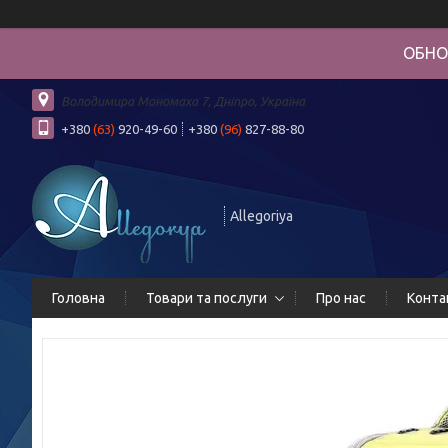
ОБНО
Володимира Мономаха 7, Дніпро, Україна
+380
(63)
920-49-60
+380
(96)
827-88-80
Allegoriya
Головна
Товари та послуги
Про нас
Конта