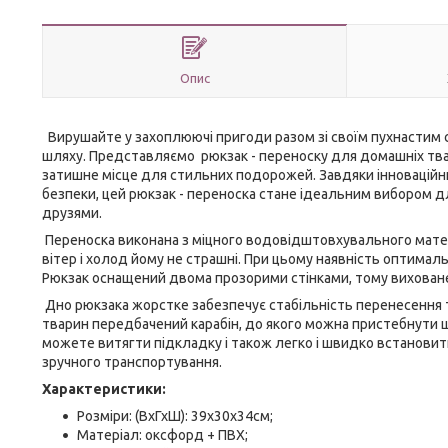
Опис
Вирушайте у захоплюючі пригоди разом зі своїм пухнастим 
шляху. Представляємо рюкзак - переноску для домашніх тв
затишне місце для стильних подорожей. Завдяки інноваційни
безпеки, цей рюкзак - переноска стане ідеальним вибором дл
друзями.
Переноска виконана з міцного водовідштовхувального матер
вітер і холод йому не страшні. При цьому наявність оптимал
Рюкзак оснащений двома прозорими стінками, тому виховане
Дно рюкзака жорстке забезпечує стабільність перенесення т
тварин передбачений карабін, до якого можна пристебнути шл
можете витягти підкладку і також легко і швидко встановити 
зручного транспортування.
Характеристики:
Розміри: (ВхГхШ): 39х30х34см;
Матеріал: оксфорд + ПВХ;