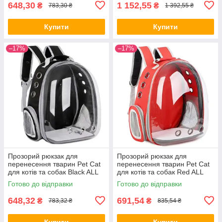
648,30
1 152,55
₴
₴
783,30 ₴
1 392,55 ₴
Купити
Купити
–17%
–17%
Прозорий рюкзак для
Прозорий рюкзак для
перенесення тварин Pet Cat
перенесення тварин Pet Cat
для котів та собак Black ALL
для котів та собак Red ALL
Качество + 2815
Качество + 2817
Готово до відправки
Готово до відправки
648,32
691,54
₴
₴
783,32 ₴
835,54 ₴
Купити
Купити