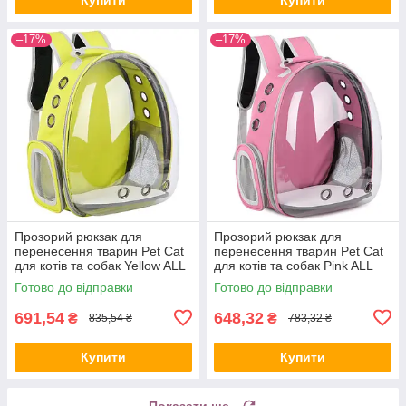
–17%
–17%
Прозорий рюкзак для
Прозорий рюкзак для
перенесення тварин Pet Cat
перенесення тварин Pet Cat
для котів та собак Yellow ALL
для котів та собак Pink ALL
Качество + 2818
Качество + 2819
Готово до відправки
Готово до відправки
691,54
648,32
₴
₴
835,54 ₴
783,32 ₴
Купити
Купити
Показати ще