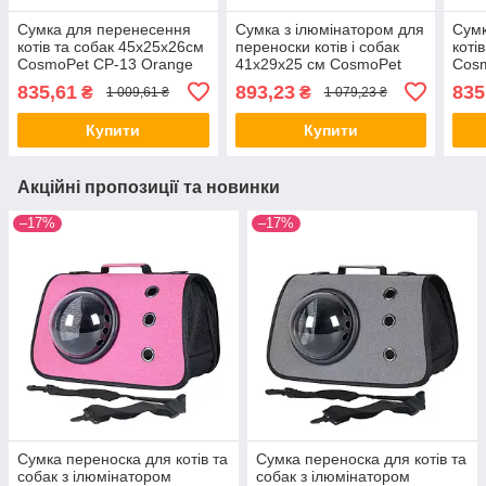
Сумка для перенесення
Сумка з ілюмінатором для
Сумк
котів та собак 45x25x26см
переноски котів і собак
коті
CosmoPet CP-13 Orange
41x29x25 см CosmoPet
Cosm
ALL Качество + 5994
CP-18 Black ALL Качество
Каче
835,61
893,23
835
₴
₴
1 009,61 ₴
1 079,23 ₴
+ 5995
Купити
Купити
Акційні пропозиції та новинки
–17%
–17%
Сумка переноска для котів та
Сумка переноска для котів та
собак з ілюмінатором
собак з ілюмінатором