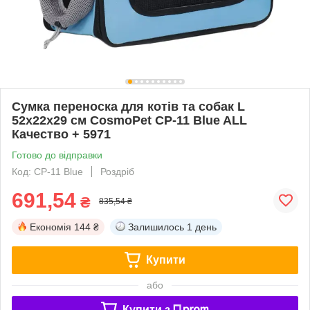
Сумка переноска для котів та собак L
52x22x29 см CosmoPet CP-11 Blue ALL
Качество + 5971
Готово до відправки
Код: CP-11 Blue
Роздріб
691,54
₴
835,54 ₴
Економія
144 ₴
Залишилось
1 день
Купити
або
Купити з