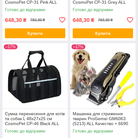
CosmoPet CP-31 Pink ALL
CosmoPet CP-31 Grey ALL
Качество + 3139
Качество + 3140
Готово до відправки
Готово до відправки
648,30
648,30
₴
₴
783,30 ₴
783,30 ₴
Купити
Купити
–17%
–17%
Сумка перенесення для котів
Машинка для стриження
та собак L 48x27x25 см
тварин ProGemei GM6063
CosmoPet CP-46 Black ALL
(5213) ALL Качество + 6690
Качество + 3141
Готово до відправки
Готово до відправки