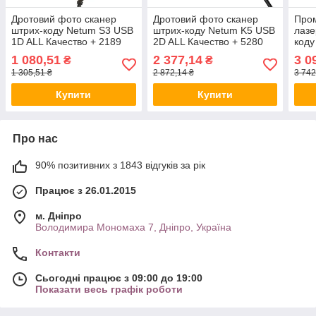
Дротовий фото сканер
Дротовий фото сканер
Про
штрих-коду Netum S3 USB
штрих-коду Netum K5 USB
лазе
1D ALL Качество + 2189
2D ALL Качество + 5280
коду
USB 
1 080,51
2 377,14
3 0
₴
₴
Каче
1 305,51 ₴
2 872,14 ₴
3 742
Купити
Купити
Про нас
90% позитивних з 1843 відгуків за рік
Працює з 26.01.2015
м. Дніпро
Володимира Мономаха 7, Дніпро, Україна
Контакти
Сьогодні працює з 09:00 до 19:00
Показати весь графік роботи