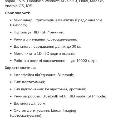
popad, POS. Працює з Windows XP/7/8/10, Linux, Mac OS,
Android OS, iOS.
Особливості:
Мінісканер штрих-кодів із пам'яттю й радіоканалом
Bluetooth;
Підтримує HID і SPP режими;
Режим зчитування: фотосканування;
Дальність передавання даних до 30 м;
Може читати 1D і 2D коди з екранів;
Робота в режимі накопичення — до 10000 кодів.
Характеристики:
Інтерфейси під'єднання: Bluetooth;
Тип: портативний;
Тип підключення: бездротовий, дротовий;
Режими роботи: Bluetooth v4.0, HID mode, SPP mode;
Дальність дії: 30 м;
Система зчитування: Linear Imaging
(фотосканування);