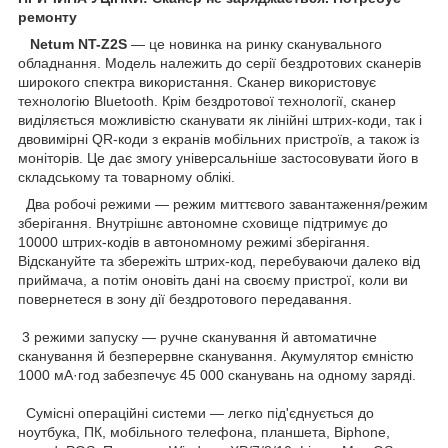
ремонту
Netum NT-Z2S
— це новинка на ринку сканувального
обладнання. Модель належить до серії бездротових сканерів
широкого спектра використання. Сканер використовує
технологію Bluetooth. Крім бездротової технології, сканер
виділяється можливістю сканувати як лінійні штрих-коди, так і
двовимірні QR-коди з екранів мобільних пристроїв, а також із
моніторів. Це дає змогу універсальніше застосовувати його в
складському та товарному облікі.
Два робочі режими — режим миттєвого завантаження/режим
зберігання. Внутрішнє автономне сховище підтримує до
10000 штрих-кодів в автономному режимі зберігання.
Відскануйте та збережіть штрих-код, перебуваючи далеко від
приймача, а потім оновіть дані на своєму пристрої, коли ви
повернетеся в зону дії бездротового передавання.
3 режими запуску — ручне сканування й автоматичне
сканування й безперервне сканування. Акумулятор ємністю
1000 мА·год забезпечує 45 000 сканувань на одному заряді.
Сумісні операційні системи — легко під'єднується до
ноутбука, ПК, мобільного телефона, планшета, Biphone,