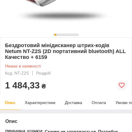
Бездротовий мінідисканер штрих-кодів
Netum NT-Z2S (2D портативний bluetooth) ALL
Качество + 6159
Немає в наявності
Код: NT-Z2S
Роздріб
1 484,33
₴
Опис
Характеристики
Доставка
Оплата
Умови п
Опис
ПРИЧИНА УЦІНКИ: Сканер не заряджається. Потребує