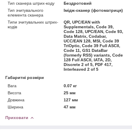
Тип сканера штрих-коду
Бездротовий
Тип зчитувального
Імідж-сканер (фотоматриця)
елемента сканера
Типи зчитувальних штрих-
QR, UPC/EAN with
кодів
Supplementals, Code 39,
Code 128, UPC/EAN, Code 93,
Data Matrix, Codabar,
UCC/EAN 128, MSI, Code 39
TriOptic, Code 39 Full ASCII,
Code 11, GS1 DataBar
(formerly RSS) variants, Code
128 Full ASCII, IATA, 2D,
Discrete 2 of 5, PDF 417,
Interleaved 2 of 5
Габаритні розміри
Вага
0.07 кг
Висота
25 мм
Довжина
127 мм
Ширина
47 мм
Приховати