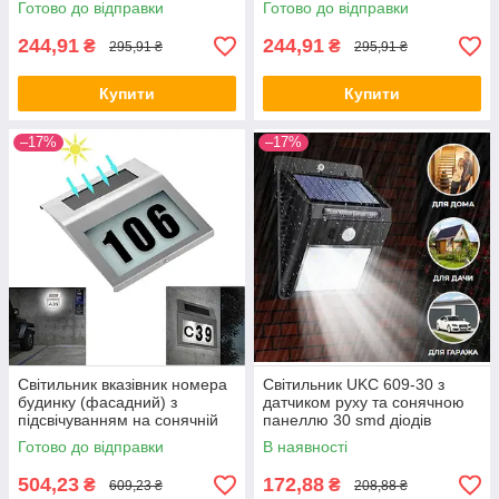
Готово до відправки
Готово до відправки
244,91
244,91
₴
₴
295,91 ₴
295,91 ₴
Купити
Купити
–17%
–17%
Світильник вказівник номера
Світильник UKC 609-30 з
будинку (фасадний) з
датчиком руху та сонячною
підсвічуванням на сонячній
панеллю 30 smd діодів
батареї SIlver + цифри ALL
настінний Black (5115) ALL
Готово до відправки
В наявності
Качество + 441
Качество + 313
504,23
172,88
₴
₴
609,23 ₴
208,88 ₴