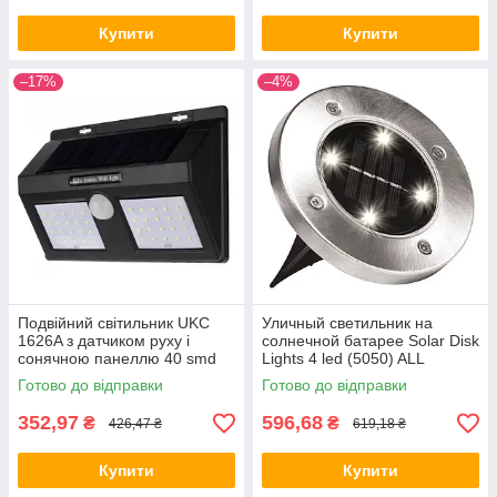
Купити
Купити
–17%
–4%
Подвійний світильник UKC
Уличный светильник на
1626A з датчиком руху і
солнечной батарее Solar Disk
сонячною панеллю 40 smd
Lights 4 led (5050) ALL
настінний вуличний (7178)
Качество + 694
Готово до відправки
Готово до відправки
352,97
596,68
₴
₴
426,47 ₴
619,18 ₴
Купити
Купити