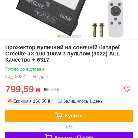
Прожектор вуличний на сонячній батареї
Greelite JX-100 100W з пультом (9022) ALL
Качество + 6317
Готово до відправки
Код: 9022
Роздріб
799,59
₴
966,09 ₴
Економія
166.50 ₴
Залишилось
1 день
Купити
або
Купити з