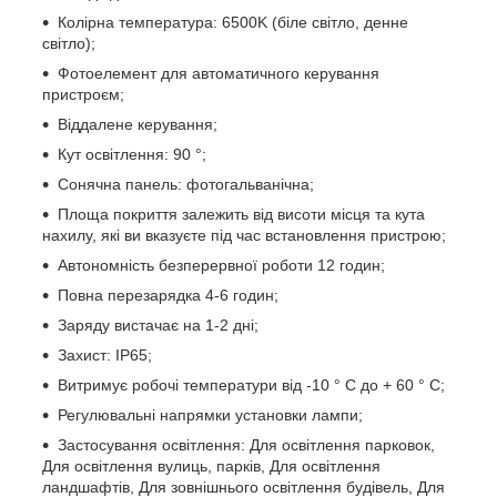
Колірна температура: 6500K (біле світло, денне
світло);
Фотоелемент для автоматичного керування
пристроєм;
Віддалене керування;
Кут освітлення: 90 °;
Сонячна панель: фотогальванічна;
Площа покриття залежить від висоти місця та кута
нахилу, які ви вказуєте під час встановлення пристрою;
Автономність безперервної роботи 12 годин;
Повна перезарядка 4-6 годин;
Заряду вистачає на 1-2 дні;
Захист: IP65;
Витримує робочі температури від -10 ° C до + 60 ° C;
Регулювальні напрямки установки лампи;
Застосування освітлення: Для освітлення парковок,
Для освітлення вулиць, парків, Для освітлення
ландшафтів, Для зовнішнього освітлення будівель, Для