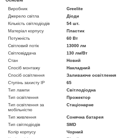
Виробник
Greelite
Джерело світла
Діоди
Кількість світлодіодів
54 шт.
Матеріал корпусу
Пластик
Потужність
60 Вт
Світловий потік
13000 лм
Світловіддача
130 лм/Вт
Стан
Новий
Спосіб монтажу
Накладний
Спосіб освітлення
Заливаюче освітлення
Ступінь захисту IP
65
Тип лампи
Світлодіодна
Тип освітлення
Прожектор
Тип освітлення за
Стаціонарне
мобільністю
Тип живлення
Сонячна батарея
Тип світлодіодів
SMD
Колір корпусу
Чорний