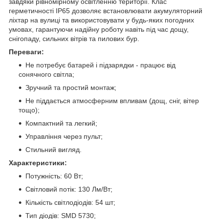
завдяки рівномірному освітленню території. Клас
герметичності IP65 дозволяє встановлювати акумуляторний
ліхтар на вулиці та використовувати у будь-яких погодних
умовах, гарантуючи надійну роботу навіть під час дощу,
снігопаду, сильних вітрів та пилових бур.
Переваги:
Не потребує батарей і підзарядки - працює від
сонячного світла;
Зручний та простий монтаж;
Не піддається атмосферним впливам (дощ, сніг, вітер
тощо);
Компактний та легкий;
Управління через пульт;
Стильний вигляд.
Характеристики:
Потужність: 60 Вт;
Світловий потік: 130 Лм/Вт;
Кількість світлодіодів: 54 шт;
Тип діодів: SMD 5730;