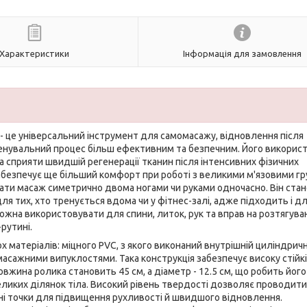
Характеристики
Інформація для замовлення
- це універсальний інструмент для самомасажу, відновлення після
ренувальний процес більш ефективним та безпечним. Його викорис
а сприяти швидшій регенерації тканин після інтенсивних фізичних
абезпечує ще більший комфорт при роботі з великими м'язовими гр
увати масаж симетрично двома ногами чи руками одночасно. Він ста
ля тих, хто тренується вдома чи у фітнес-залі, адже підходить і д
ожна використовувати для спини, литок, рук та вправ на розтягува
рутині.
 матеріалів: міцного PVC, з якого виконаний внутрішній циліндрич
масажними випуклостями. Така конструкція забезпечує високу стійк
жина ролика становить 45 см, а діаметр - 12.5 см, що робить його
ликих ділянок тіла. Високий рівень твердості дозволяє проводити
ні точки для підвищення рухливості й швидшого відновлення.