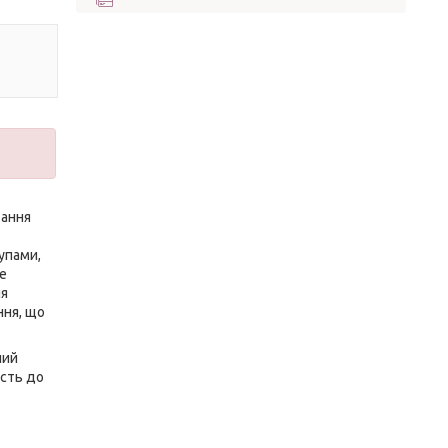
тання
упами,
не
ля
ння, що
ний
ість до