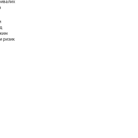
тривалих
а
и
ід
оким
и ризик