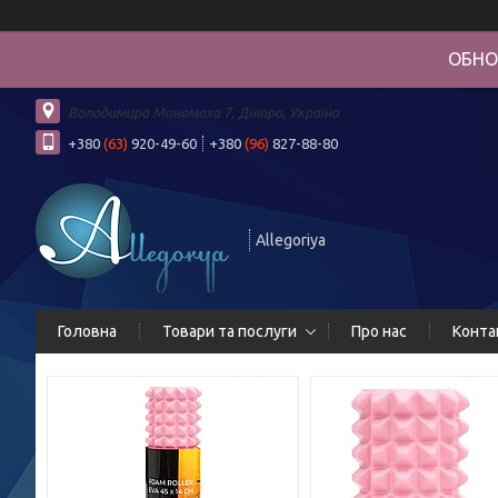
ОБНО
Володимира Мономаха 7, Дніпро, Україна
+380
(63)
920-49-60
+380
(96)
827-88-80
Allegoriya
Головна
Товари та послуги
Про нас
Конта