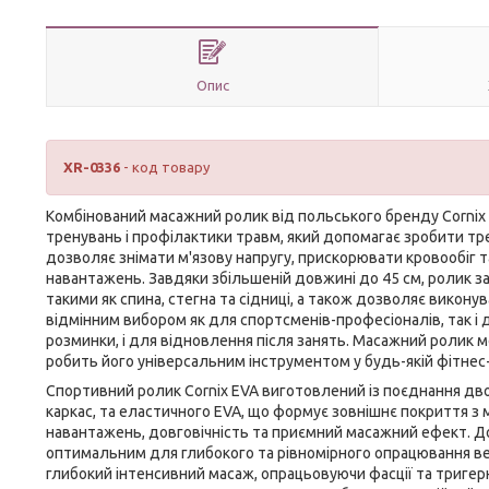
Опис
XR-0336
- код товару
Комбінований масажний ролик від польського бренду
Cornix
тренувань і профілактики травм, який допомагає зробити т
дозволяє знімати м'язову напругу, прискорювати кровообіг т
навантажень. Завдяки збільшеній довжині до 45 см, ролик з
такими як спина, стегна та сідниці, а також дозволяє викон
відмінним вибором як для спортсменів-професіоналів, так і д
розминки, і для відновлення після занять. Масажний ролик м
робить його універсальним інструментом у будь-якій фітнес-
Спортивний ролик
Cornix
EVA виготовлений із поєднання двох
каркас, та еластичного EVA, що формує зовнішнє покриття з 
навантажень, довговічність та приємний масажний ефект. Дов
оптимальним для глибокого та рівномірного опрацювання ве
глибокий інтенсивний масаж, опрацьовуючи фасції та тригер