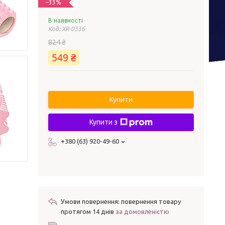
–33%
В наявності
Код:
XR-0336
824 ₴
549 ₴
Купити
Купити з
+380 (63) 920-49-60
повернення товару
протягом 14 днів
за домовленістю