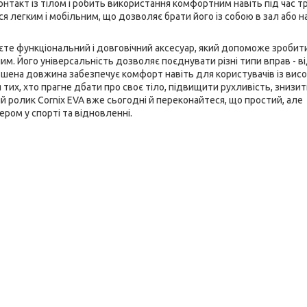
онтакт із тілом і робить використання комфортним навіть під час 
я легким і мобільним, що дозволяє брати його із собою в зал або н
уєте функціональний і довговічний аксесуар, який допоможе зробит
им. Його універсальність дозволяє поєднувати різні типи вправ - в
ьшена довжина забезпечує комфорт навіть для користувачів із вис
их, хто прагне дбати про своє тіло, підвищити рухливість, знизит
ий ролик
Cornix
EVA вже сьогодні й переконайтеся, що простий, але
ом у спорті та відновленні.