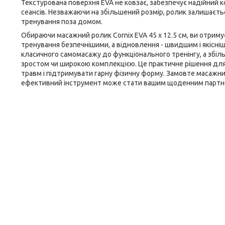
Текстурована поверхня EVA не ковзає, забезпечує надійний к
сеансів. Незважаючи на збільшений розмір, ролик залишаєтьс
тренування поза домом.
Обираючи масажний ролик
Cornix
EVA 45 x 12.5 см, ви отрим
тренування безпечнішими, а відновлення - швидшим і якісніш
класичного самомасажу до функціонального тренінгу, а збіл
зростом чи широкою комплекцією. Це практичне рішення для т
травм і підтримувати гарну фізичну форму. Замовте масажн
ефективний інструмент може стати вашим щоденним партнер