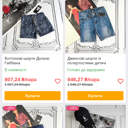
Коттонові шорти Дольче
Джинсові шорти із
Габбана
потертостями дитячі
В наявності
Готово до відправки
807,24
846,27
₴/пара
₴/пара
1 007,24 ₴/пара
1 046,27 ₴/пара
Купити
Купити
–19%
–19%