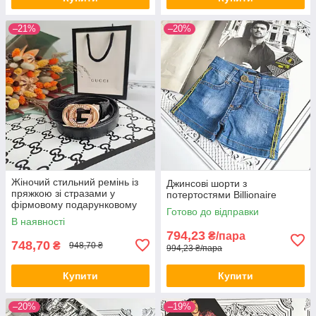
–21%
–20%
Жіночий стильний ремінь із
Джинсові шорти з
пряжкою зі стразами у
потертостями Billionaire
фірмовому подарунковому
Готово до відправки
пакеті
В наявності
794,23
₴/пара
748,70
₴
948,70 ₴
994,23 ₴/пара
Купити
Купити
–20%
–19%