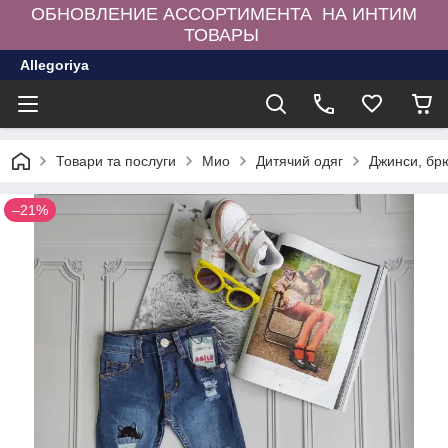
ОБНОВЛЕНИЕ АССОРТИМЕНТА НА ИНТИМ
ТОВАРЫ
Allegoriya
Товари та послуги
Мио
Дитячий одяг
Джинси, бр
–21%