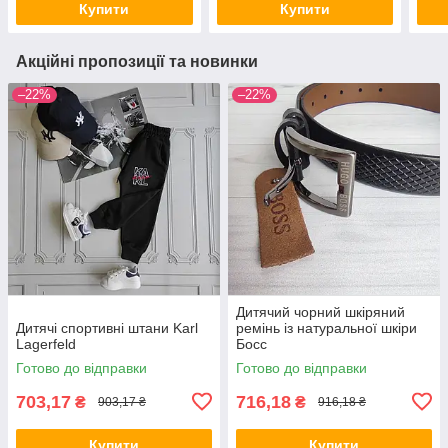
Купити
Купити
Акційні пропозиції та новинки
–22%
–22%
Дитячий чорний шкіряний
Дитячі спортивні штани Karl
ремінь із натуральної шкіри
Lagerfeld
Босс
Готово до відправки
Готово до відправки
703,17
716,18
₴
₴
903,17 ₴
916,18 ₴
Купити
Купити