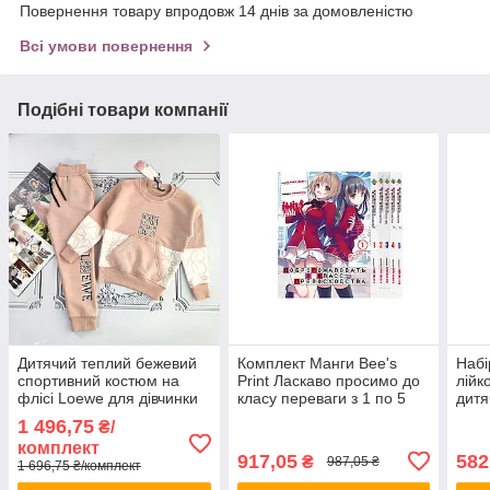
Повернення товару впродовж 14 днів за домовленістю
Всі умови повернення
Подібні товари компанії
Дитячий теплий бежевий
Комплект Манги Bee's
Набі
спортивний костюм на
Print Ласкаво просимо до
лійк
флісі Loewe для дівчинки
класу переваги з 1 по 5
дитя
том російською мовою BP
для 
1 496,75
₴/
YJSSET 01
по 3
комплект
917,05
582
₴
987,05 ₴
1 696,75 ₴/комплект