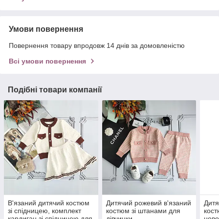
Умови повернення
Повернення товару впродовж 14 днів за домовленістю
Всі умови повернення
Подібні товари компанії
В'язаний дитячий костюм
Дитячий рожевий в'язаний
Дитя
зі спідницею, комплект
костюм зі штанами для
кос
кардиган зі спідницею для
дівчинки
ново