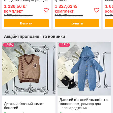
дівчинки
ALL
1 236,56
1 327,62
1 6
₴/
₴/
комплект
комплект
ком
1 436,56 ₴/комплект
1 527,62 ₴/комплект
1 815
Купити
Купити
Акційні пропозиції та новинки
–24%
–18%
Дитячий в'язаний чоловічок з
Дитячий в'язаний жилет
капюшоном, ромпер для
бежевий
новонароджених.