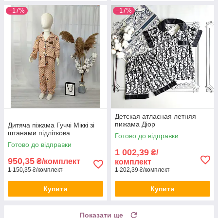
–17%
–17%
Детская атласная летняя
пижама Діор
Дитяча піжама Гуччі Міккі зі
штанами підліткова
Готово до відправки
Готово до відправки
1 002,39
₴/
950,35
₴/комплект
комплект
1 150,35 ₴/комплект
1 202,39 ₴/комплект
Купити
Купити
Показати ще