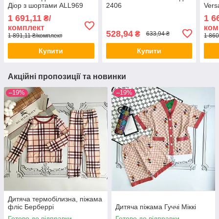
Діор з шортами ALL969
2406
Vers
1 691,11
1 6
₴/
комплект
ком
528,94
₴
633,94 ₴
1 891,11 ₴/комплект
1 860
Купити
Купити
Акційні пропозиції та новинки
–19%
–19%
Дитяча термобілизна, піжама
фліс Берберрі
Дитяча піжама Гуччі Міккі
Готово до відправки
Готово до відправки