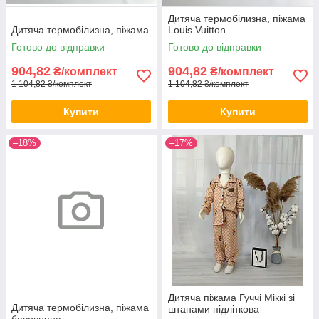
Дитяча термобілизна, піжама
Дитяча термобілизна, піжама
Louis Vuitton
Готово до відправки
Готово до відправки
904,82
904,82
₴/комплект
₴/комплект
1 104,82 ₴/комплект
1 104,82 ₴/комплект
Купити
Купити
–18%
–17%
Дитяча піжама Гуччі Міккі зі
Дитяча термобілизна, піжама
штанами підліткова
бавовняна