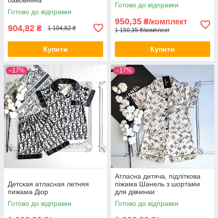
Готово до відправки
Готово до відправки
950,35
₴/комплект
904,82
₴
1 104,82 ₴
1 150,35 ₴/комплект
Купити
Купити
–17%
–17%
Атласна дитяча, підліткова
Детская атласная летняя
піжама Шанель з шортами
пижама Діор
для дівчинки
Готово до відправки
Готово до відправки