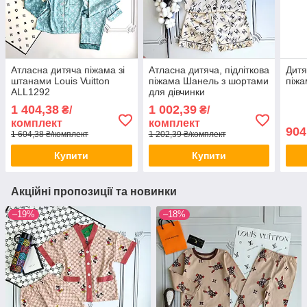
Атласна дитяча піжама зі
Атласна дитяча, підліткова
Дитя
штанами Louis Vuitton
піжама Шанель з шортами
піжа
ALL1292
для дівчинки
1 404,38
1 002,39
₴/
₴/
комплект
комплект
904
1 604,38 ₴/комплект
1 202,39 ₴/комплект
Купити
Купити
Акційні пропозиції та новинки
–19%
–18%