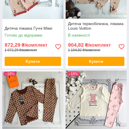
Дитяча термобілизна, піжама
Дитяча піжама Гуччі Міккі
Louis Vuitton
Готово до відправки
В наявності
872,29
904,82
₴/комплект
₴/комплект
1 072,29 ₴/комплект
1 104,82 ₴/комплект
Купити
Купити
–18%
–18%