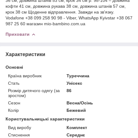
36 см, довжина штанів 53 см, крок 34 см р. 98-104 – довжина
кофти 41 см, довжина рукава 38 см, довжина штанів 57 см,
крок 38 см Щоденне відправлення. Завжди на зв'язку.
Vodafone +38 099 258 90 98 - Viber, WhatsApp Kyivstar +38 067
987 25 60 магазин mio-bambino.com.ua
Приховати
Характеристики
Основні
Країна виробник
Туреччина
Стать
Унісекс
Розмір дитячого одягу (за
86
зростом)
Сезон
Весна/Осінь
Колір
Бежевий
Користувальницькі характеристики
Вид виробу
Комплект
Стиснення
Середнє