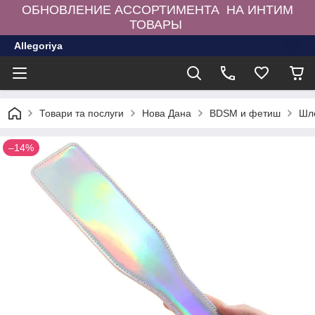
ОБНОВЛЕНИЕ АССОРТИМЕНТА НА ИНТИМ
ТОВАРЫ
Allegoriya
Товари та послуги
Нова Дана
BDSM и фетиш
Шле
–14%