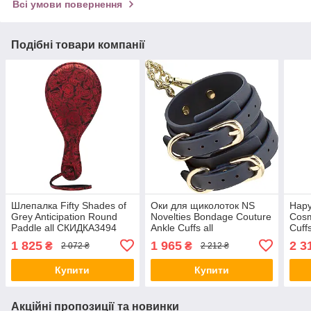
Всі умови повернення
Подібні товари компанії
Шлепалка Fifty Shades of
Оки для щиколоток NS
Нару
Grey Anticipation Round
Novelties Bondage Couture
Cosm
Paddle all СКИДКА3494
Ankle Cuffs all
Cuff
СКИДКА3657
1 825
1 965
2 3
₴
₴
2 072 ₴
2 212 ₴
Купити
Купити
Акційні пропозиції та новинки