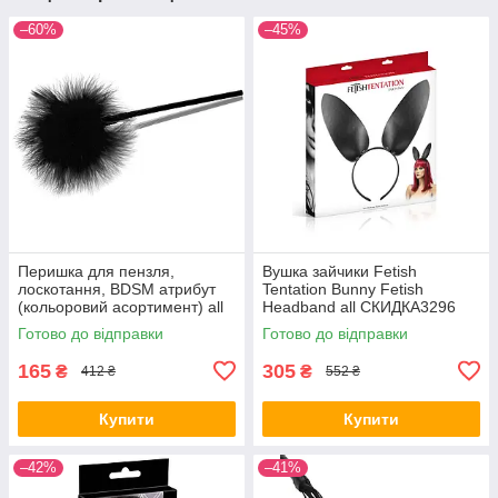
–60%
–45%
Перишка для пензля,
Вушка зайчики Fetish
лоскотання, BDSM атрибут
Tentation Bunny Fetish
(кольоровий асортимент) all
Headband all СКИДКА3296
СКІДКА all СКИДКА284
Готово до відправки
Готово до відправки
165
305
₴
₴
412 ₴
552 ₴
Купити
Купити
–42%
–41%