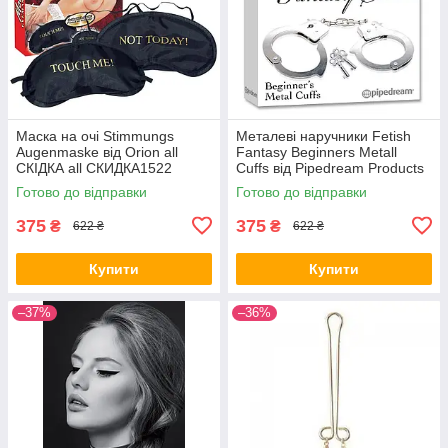
Маска на очі Stimmungs
Металеві наручники Fetish
Augenmaske від Orion all
Fantasy Beginners Metall
СКІДКА all СКИДКА1522
Cuffs від Pipedream Products
all СКІДКА all СКИДКА1155
Готово до відправки
Готово до відправки
375
375
₴
₴
622 ₴
622 ₴
Купити
Купити
–37%
–36%