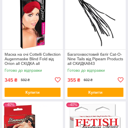
Маска на очі Cottelli Collection
Багатохвостовий батіг Cat-O-
Augenmaske Blind Fold від
Nine Tails від Pipeam Products
Orion all СКІДКА all
all СКИДКА843
СКИДКА1520
Готово до відправки
Готово до відправки
345
355
₴
₴
592 ₴
602 ₴
Купити
Купити
–40%
–40%