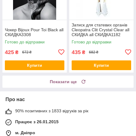
Затиск для статевих органів
Чокер Bijoux Pour Toi Black all
Cleopatra Clit Crystal Clear all
СКИДКА3308
CКИДКА all СКИДКА1182
Готово до відправки
Готово до відправки
425
435
₴
₴
672 ₴
682 ₴
Купити
Купити
Показати ще
Про нас
90% позитивних з 1833 відгуків за рік
Працює з 26.01.2015
м. Дніпро