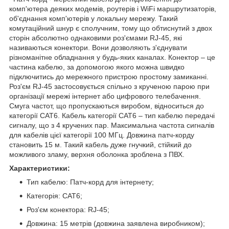
комп'ютера деяких модемів, роутерів і WiFi маршрутизаторів,
об'єднання комп'ютерів у локальну мережу. Такий
комутаційний шнур є сполучним, тому що обтиснутий з двох
сторін абсолютно однаковими роз'ємами RJ-45, які
називаються конектори. Вони дозволяють з'єднувати
різноманітне обладнання у будь-яких каналах. Конектор – це
частина кабелю, за допомогою якого можна швидко
підключитись до мережного пристрою простому замиканні.
Роз'єм RJ-45 застосовується спільно з крученою парою при
організації мережі інтернет або цифрового телебачення.
Смуга частот, що пропускаються виробом, відноситься до
категорії CAT6. Кабель категорії CAT6 – тип кабелю передачі
сигналу, що з 4 кручених пар. Максимальна частота сигналів
для кабелів цієї категорії 100 МГц. Довжина патч-корду
становить 15 м. Такий кабель дуже гнучкий, стійкий до
можливого зламу, верхня оболонка зроблена з ПВХ.
Характеристики:
Тип кабелю: Патч-корд для інтернету;
Категорія: CAT6;
Роз'єм конектора: RJ-45;
Довжина: 15 метрів (довжина заявлена ​​виробником);