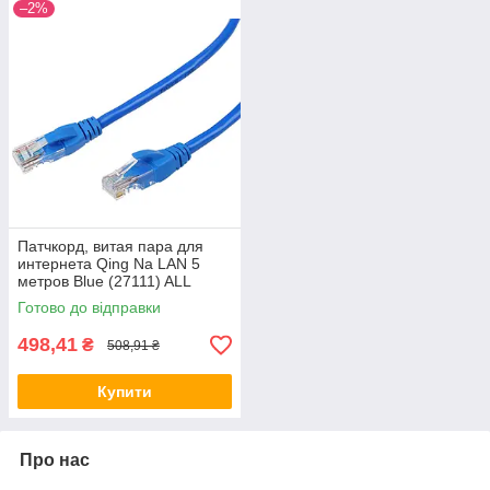
–2%
Патчкорд, витая пара для
интернета Qing Na LAN 5
метров Blue (27111) ALL
Качество + 736
Готово до відправки
498,41
₴
508,91 ₴
Купити
Про нас