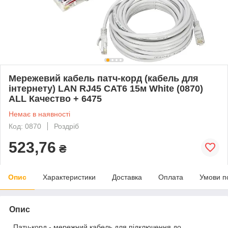
Мережевий кабель патч-корд (кабель для
інтернету) LAN RJ45 CAT6 15м White (0870)
ALL Качество + 6475
Немає в наявності
Код: 0870
Роздріб
523,76
₴
Опис
Характеристики
Доставка
Оплата
Умови п
Опис
Патч-корд - мережний кабель для підключення до