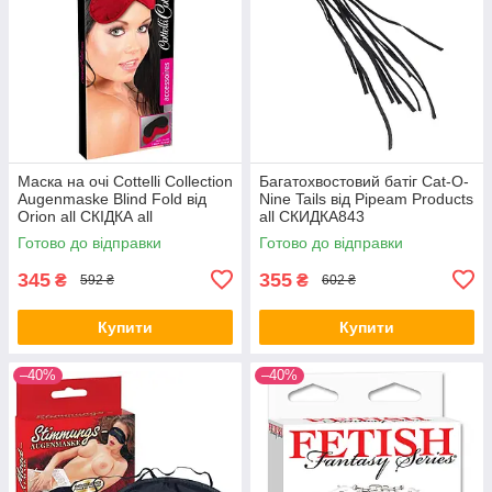
Маска на очі Cottelli Collection
Багатохвостовий батіг Cat-O-
Augenmaske Blind Fold від
Nine Tails від Pipeam Products
Orion all СКІДКА all
all СКИДКА843
СКИДКА1520
Готово до відправки
Готово до відправки
345
355
₴
₴
592 ₴
602 ₴
Купити
Купити
–40%
–40%