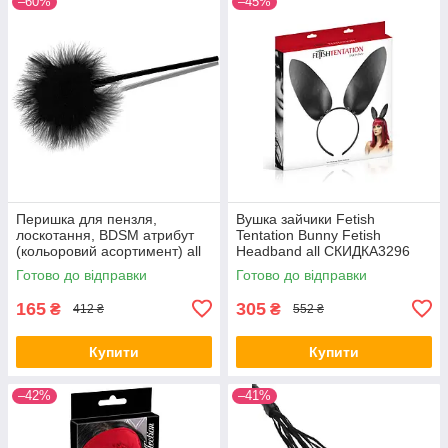
–60%
–45%
Перишка для пензля,
Вушка зайчики Fetish
лоскотання, BDSM атрибут
Tentation Bunny Fetish
(кольоровий асортимент) all
Headband all СКИДКА3296
СКІДКА all СКИДКА284
Готово до відправки
Готово до відправки
165
305
₴
₴
412 ₴
552 ₴
Купити
Купити
–42%
–41%