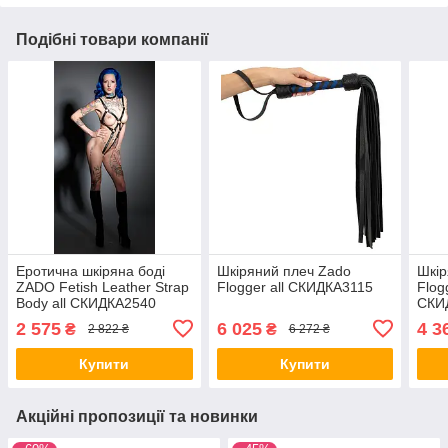
Подібні товари компанії
Еротична шкіряна боді
Шкіряний плеч Zado
Шкір
ZADO Fetish Leather Strap
Flogger all СКИДКА3115
Flogg
Body all СКИДКА2540
СКИ
2 575
6 025
4 3
₴
₴
2 822 ₴
6 272 ₴
Купити
Купити
Акційні пропозиції та новинки