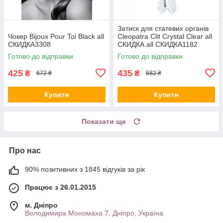
Затиск для статевих органів
Чокер Bijoux Pour Toi Black all
Cleopatra Clit Crystal Clear all
СКИДКА3308
CКИДКА all СКИДКА1182
Готово до відправки
Готово до відправки
425
435
₴
₴
672 ₴
682 ₴
Купити
Купити
Показати ще
Про нас
90% позитивних з 1845 відгуків за рік
Працює з 26.01.2015
м. Дніпро
Володимира Мономаха 7, Дніпро, Україна