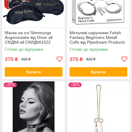
Маска на очі Stimmungs
Металеві наручники Fetish
Augenmaske від Orion all
Fantasy Beginners Metall
СКІДКА all СКИДКА1522
Cuffs від Pipedream Products
all СКІДКА all СКИДКА1155
Готово до відправки
Готово до відправки
375
375
₴
₴
622 ₴
622 ₴
Купити
Купити
–37%
–36%