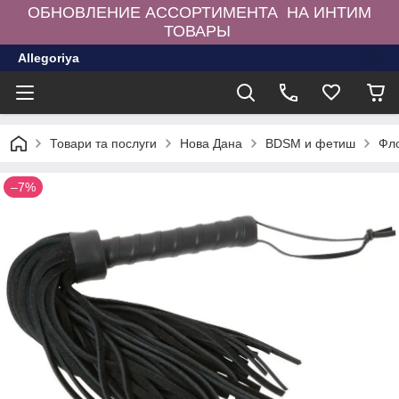
ОБНОВЛЕНИЕ АССОРТИМЕНТА НА ИНТИМ
ТОВАРЫ
Allegoriya
Товари та послуги
Нова Дана
BDSM и фетиш
Фло
–7%