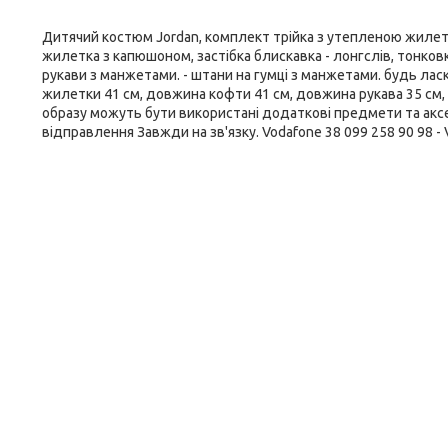
Дитячий костюм Jordan, комплект трійка з утепленою жилет
жилетка з капюшоном, застібка блискавка - лонгслів, тонковк
рукави з манжетами. - штани на гумці з манжетами. будь лас
жилетки 41 см, довжина кофти 41 см, довжина рукава 35 см, д
образу можуть бути використані додаткові предмети та аксе
відправлення Завжди на зв'язку. Vodafone 38 099 258 90 98 - V