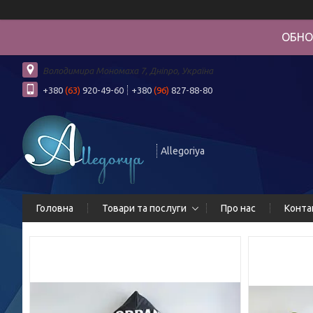
ОБНО
Володимира Мономаха 7, Дніпро, Україна
+380
(63)
920-49-60
+380
(96)
827-88-80
Allegoriya
Головна
Товари та послуги
Про нас
Конта