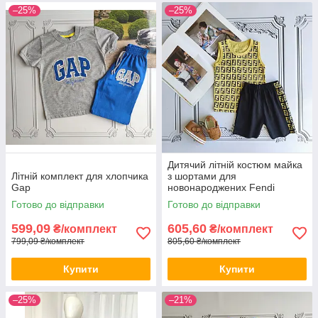
–25%
–25%
Дитячий літній костюм майка
Літній комплект для хлопчика
з шортами для
Gap
новонароджених Fendi
Готово до відправки
Готово до відправки
599,09
605,60
₴/комплект
₴/комплект
799,09 ₴/комплект
805,60 ₴/комплект
Купити
Купити
–25%
–21%