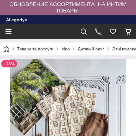
ОБНОВЛЕНИЕ АССОРТИМЕНТА НА ИНТИМ
ТОВАРЫ
Allegoriya
Товари та послуги
Мио
Дитячий одяг
Літні компл
–18%