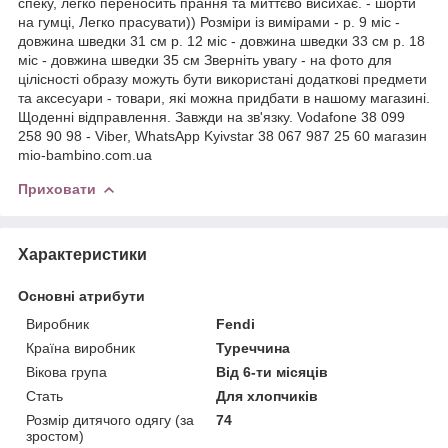
спеку, легко переносить прання та миттєво висихає. - шорти
на гумці, Легко прасувати)) Розміри із вимірами - р. 9 міс -
довжина шведки 31 см р. 12 міс - довжина шведки 33 см р. 18
міс - довжина шведки 35 см Зверніть увагу - на фото для
цілісності образу можуть бути використані додаткові предмети
та аксесуари - товари, які можна придбати в нашому магазині.
Щоденні відправлення. Завжди на зв'язку. Vodafone 38 099
258 90 98 - Viber, WhatsApp Kyivstar 38 067 987 25 60 магазин
mio-bambino.com.ua
Приховати
Характеристики
Основні атрибути
Виробник
Fendi
Країна виробник
Туреччина
Вікова група
Від 6-ти місяців
Стать
Для хлопчиків
Розмір дитячого одягу (за
74
зростом)