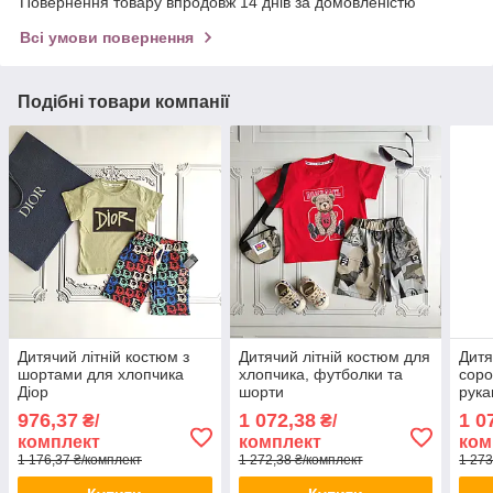
Повернення товару впродовж 14 днів за домовленістю
Всі умови повернення
Подібні товари компанії
Дитячий літній костюм з
Дитячий літній костюм для
Дитя
шортами для хлопчика
хлопчика, футболки та
соро
Діор
шорти
рука
шорт
976,37
1 072,38
1 0
₴/
₴/
Доль
комплект
комплект
ком
1 176,37 ₴/комплект
1 272,38 ₴/комплект
1 273