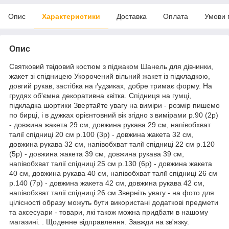
Опис
Характеристики
Доставка
Оплата
Умови 
Опис
Святковий твідовий костюм з піджаком Шанель для дівчинки,
жакет зі спідницею Укорочений вільний жакет із підкладкою,
довгий рукав, застібка на ґудзиках, добре тримає форму. На
грудях об'ємна декоративна квітка. Спідниця на гумці,
підкладка шортики Звертайте увагу на виміри - розмір пишемо
по бирці, і в дужках орієнтовний вік згідно з вимірами р.90 (2р)
- довжина жакета 29 см, довжина рукава 29 см, напівобхват
талії спідниці 20 см р.100 (3р) - довжина жакета 32 см,
довжина рукава 32 см, напівобхват талії спідниці 22 см р.120
(5р) - довжина жакета 39 см, довжина рукава 39 см,
напівобхват талії спідниці 25 см р.130 (6р) - довжина жакета
40 см, довжина рукава 40 см, напівобхват талії спідниці 26 см
р.140 (7р) - довжина жакета 42 см, довжина рукава 42 см,
напівобхват талії спідниці 26 см Зверніть увагу - на фото для
цілісності образу можуть бути використані додаткові предмети
та аксесуари - товари, які також можна придбати в нашому
магазині. . Щоденне відправлення. Завжди на зв'язку.