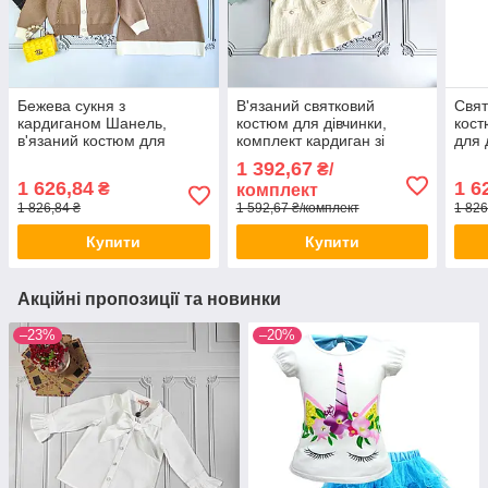
Бежева сукня з
В'язаний святковий
Свят
кардиганом Шанель,
костюм для дівчинки,
кост
в'язаний костюм для
комплект кардиган зі
для 
дівчинки
спідницею
спід
1 392,67
₴/
1 626,84
1 6
₴
комплект
1 826,84 ₴
1 592,67 ₴/комплект
1 826
Купити
Купити
Акційні пропозиції та новинки
–23%
–20%