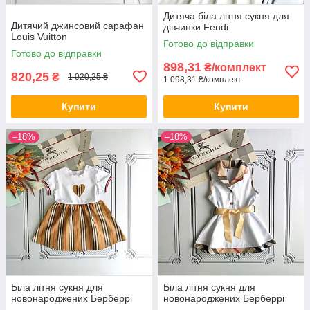
Дитяча біла літня сукня для
Дитячий джинсовий сарафан
дівчинки Fendi
Louis Vuitton
Готово до відправки
Готово до відправки
898,31
₴/комплект
820,25
₴
1 020,25 ₴
1 098,31 ₴/комплект
Купити
Купити
–18%
–18%
Біла літня сукня для
Біла літня сукня для
новонароджених Берберрі
новонароджених Берберрі