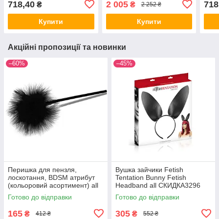
718,40
2 005
718
₴
₴
2 252 ₴
Купити
Купити
Акційні пропозиції та новинки
–60%
–45%
Перишка для пензля,
Вушка зайчики Fetish
лоскотання, BDSM атрибут
Tentation Bunny Fetish
(кольоровий асортимент) all
Headband all СКИДКА3296
СКІДКА all СКИДКА284
Готово до відправки
Готово до відправки
165
305
₴
₴
412 ₴
552 ₴