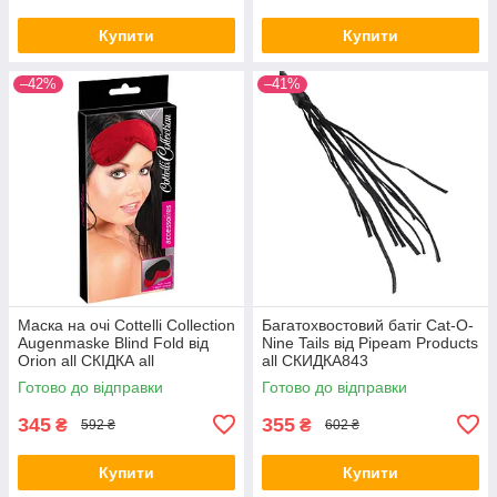
Купити
Купити
–42%
–41%
Маска на очі Cottelli Collection
Багатохвостовий батіг Cat-O-
Augenmaske Blind Fold від
Nine Tails від Pipeam Products
Orion all СКІДКА all
all СКИДКА843
СКИДКА1520
Готово до відправки
Готово до відправки
345
355
₴
₴
592 ₴
602 ₴
Купити
Купити