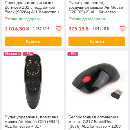
Проводная игровая мышь
Пульт управления,
Zornwee Z32 с подсветкой
воздушная мышка Air Mouse
Black (90284) ALL Качество +
G20 (6942) ALL Качество +
1229
709
Готово до відправки
Готово до відправки
1 014,30
975,15
₴
₴
1 087,80 ₴
1 041,15 ₴
Купити
Купити
Новинка
–6%
–5%
Пульт управління, повітряна
Беспроводная оптическая
мишка Air Mouse G20 (6942)
мышка G217 Black/Red
ALL Качество + 317
(3676) ALL Качество + 1200