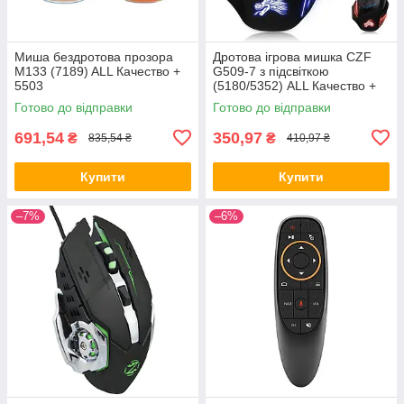
Миша бездротова прозора
Дротова ігрова мишка CZF
M133 (7189) ALL Качество +
G509-7 з підсвіткою
5503
(5180/5352) ALL Качество +
8281
Готово до відправки
Готово до відправки
691,54
350,97
₴
₴
835,54 ₴
410,97 ₴
Купити
Купити
–7%
–6%