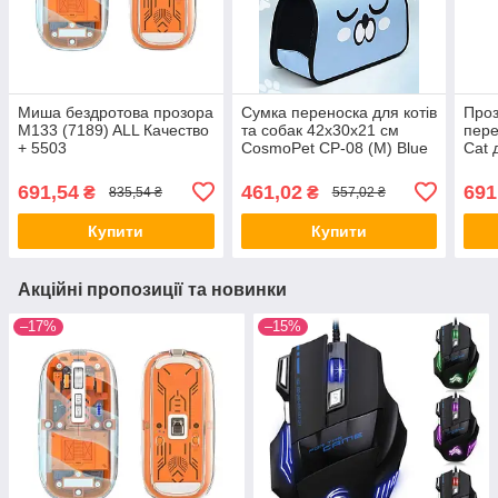
Миша бездротова прозора
Сумка переноска для котів
Проз
M133 (7189) ALL Качество
та собак 42x30x21 см
пере
+ 5503
CosmoPet CP-08 (M) Blue
Cat 
ALL Качество + 8588
Ligh
599
691,54
461,02
691
₴
₴
835,54 ₴
557,02 ₴
Купити
Купити
Акційні пропозиції та новинки
–17%
–15%