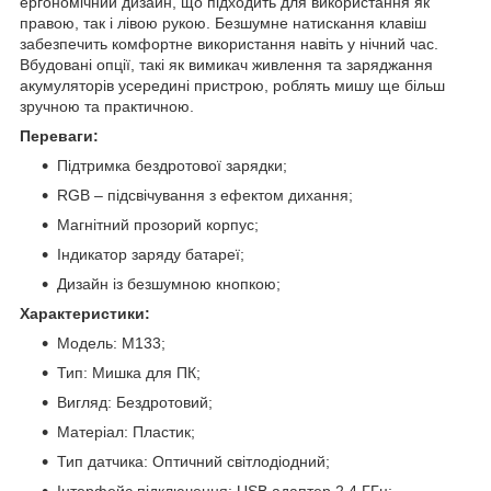
ергономічний дизайн, що підходить для використання як
правою, так і лівою рукою. Безшумне натискання клавіш
забезпечить комфортне використання навіть у нічний час.
Вбудовані опції, такі як вимикач живлення та заряджання
акумуляторів усередині пристрою, роблять мишу ще більш
зручною та практичною.
Переваги:
Підтримка бездротової зарядки;
RGB – підсвічування з ефектом дихання;
Магнітний прозорий корпус;
Індикатор заряду батареї;
Дизайн із безшумною кнопкою;
Характеристики:
Модель: M133;
Тип: Мишка для ПК;
Вигляд: Бездротовий;
Матеріал: Пластик;
Тип датчика: Оптичний світлодіодний;
Інтерфейс підключення: USB адаптер 2,4 ГГц;