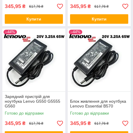
345,95
345,95
₴
₴
617,76 ₴
617,76 ₴
Купити
Купити
–44%
–44%
Зарядний пристрій для
ноутбука Lenvo G550 G5555
Блок живлення для ноутбука
G560
Lenovo Essential B570
Готово до відправки
Готово до відправки
345,95
345,95
₴
₴
617,76 ₴
617,76 ₴