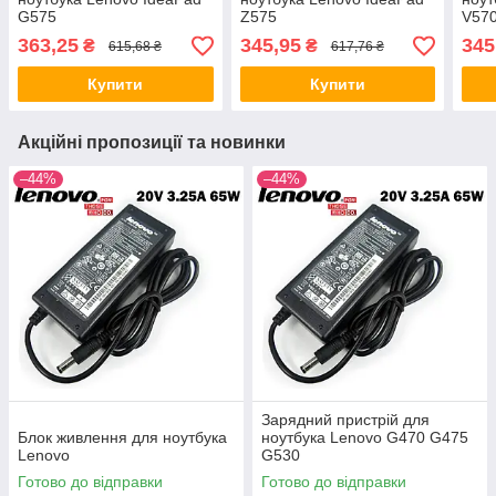
G575
Z575
V570
363,25
345,95
345
₴
₴
615,68 ₴
617,76 ₴
Купити
Купити
Акційні пропозиції та новинки
–44%
–44%
Зарядний пристрій для
Блок живлення для ноутбука
ноутбука Lenovo G470 G475
Lenovo
G530
Готово до відправки
Готово до відправки