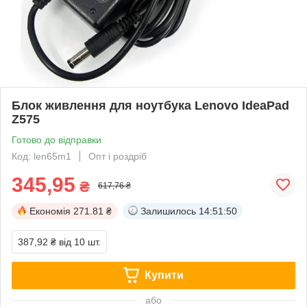
Блок живлення для ноутбука Lenovo IdeaPad
Z575
Готово до відправки
Код: len65m1
Опт і роздріб
345,95
₴
617,76 ₴
Економія
271.81 ₴
Залишилось
14:51:49
387,92 ₴
від 10 шт.
Купити
або