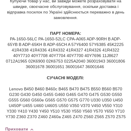
Купуючи товар у нас, ви завжди можете розраховувати на
швидке, своєчасне обслуговування, оскільки доставка і
відправка посилок по Україні здійснюється переважно в день
замовлення.
ПАРТ НОМЕРА:
PA-1650-56LC PA-1650-52LC CPA-A065 ADP-90RH B ADP-
65YB B ADP-65KH B ADP-65CH A 57Y6400 57Y6385 45K2225
41R4338 41R4336 41R4332 41R4327 41R4326 41R4322
40Y7710 40Y7708 40Y7704 40Y7700 40Y7696 11J8627
0712A1965 02K6900 02K6753 0225A2040 36001943 36001806
36001678 36001651 36001647 36001646
СУЧАСНІ МОДЕЛІ:
Lenovo B450 B460 B460c B465 B470 B475 B550 B560 B570
G230 G430 G450 G455 G460 G465 G470 G475 G530 G550
G555 G560 G560e G565 G570 G575 G770 U330 U350 U450
U450P U455 U460 U460S U550 V350 V370 V450 V550 Y310
Y330 Y410 Y430 Y450 Y510 Y530 Y550 Y560 Y570 Y650 Y710
Y730 Z360 Z370 Z460 Z460a Z465 Z470 Z560 Z565 Z570 Z575
Приховати