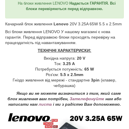
На блоки живлення LENOVO
Надається ГАРАНТІЯ. Всі
блоки перевіряються перед відправкою.
Качарний блок живлення
Lenovo
20V 3.25A 65W 5.5 х 2.5mm
Всі блоки живлення LENOVO
У нашому магазині є нова
гарантія. Перед відправкою блоки проходять перевірку на
працездатність під навантажуванням.
ТЕХНІЧНІ ХАРАКТЕРИСКИ:
Вихідна напруга:
20 V
Ток:
3.25 A
Потребується потужність:
65 W
Роз'єм:
5.5 x 2.5mm
Гніздо живлення від мережі - стандартне
3pin
(клавер,
чебурашка)
Якщо ви не можете визначитися з тим, який саме
блок живлення вам потрібен,
Зателефонуйте
нам або
написати нам
листа
і ми з радістю Вам допоможемо.