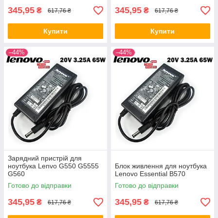
345,95
345,95
₴
₴
617,76 ₴
617,76 ₴
Купити
Купити
–44%
–44%
Зарядний пристрій для
ноутбука Lenvo G550 G5555
Блок живлення для ноутбука
G560
Lenovo Essential B570
Готово до відправки
Готово до відправки
345,95
345,95
₴
₴
617,76 ₴
617,76 ₴