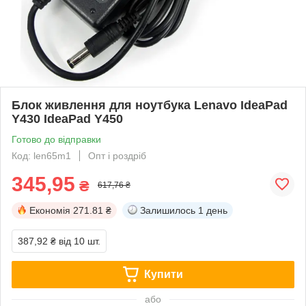
Блок живлення для ноутбука Lenavo IdeaPad
Y430 IdeaPad Y450
Готово до відправки
Код: len65m1
Опт і роздріб
345,95
₴
617,76 ₴
Економія
271.81 ₴
Залишилось
1 день
387,92 ₴
від 10 шт.
Купити
або