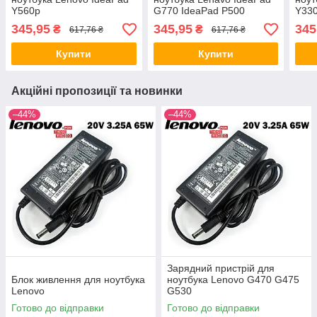
Y560p
G770 IdeaPad P500
Y330
345,95
345,95
345
₴
₴
617,76 ₴
617,76 ₴
Купити
Купити
Акційні пропозиції та новинки
–44%
–44%
Зарядний пристрій для
Блок живлення для ноутбука
ноутбука Lenovo G470 G475
Lenovo
G530
Готово до відправки
Готово до відправки