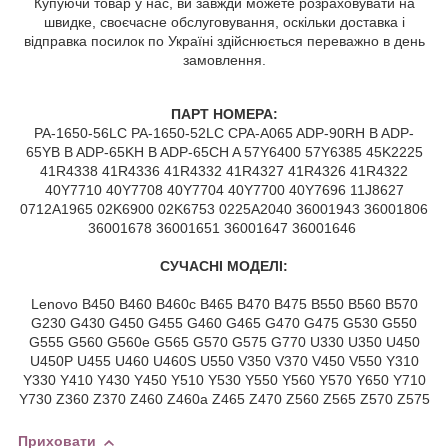
Купуючи товар у нас, ви завжди можете розраховувати на
швидке, своєчасне обслуговування, оскільки доставка і
відправка посилок по Україні здійснюється переважно в день
замовлення.
ПАРТ НОМЕРА:
PA-1650-56LC PA-1650-52LC CPA-A065 ADP-90RH B ADP-
65YB B ADP-65KH B ADP-65CH A 57Y6400 57Y6385 45K2225
41R4338 41R4336 41R4332 41R4327 41R4326 41R4322
40Y7710 40Y7708 40Y7704 40Y7700 40Y7696 11J8627
0712A1965 02K6900 02K6753 0225A2040 36001943 36001806
36001678 36001651 36001647 36001646
СУЧАСНІ МОДЕЛІ:
Lenovo B450 B460 B460c B465 B470 B475 B550 B560 B570
G230 G430 G450 G455 G460 G465 G470 G475 G530 G550
G555 G560 G560e G565 G570 G575 G770 U330 U350 U450
U450P U455 U460 U460S U550 V350 V370 V450 V550 Y310
Y330 Y410 Y430 Y450 Y510 Y530 Y550 Y560 Y570 Y650 Y710
Y730 Z360 Z370 Z460 Z460a Z465 Z470 Z560 Z565 Z570 Z575
Приховати