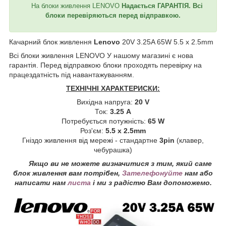
На блоки живлення LENOVO
Надається ГАРАНТІЯ. Всі
блоки перевіряються перед відправкою.
Качарний блок живлення
Lenovo
20V 3.25A 65W 5.5 х 2.5mm
Всі блоки живлення LENOVO
У нашому магазині є нова
гарантія. Перед відправкою блоки проходять перевірку на
працездатність під навантажуванням.
ТЕХНІЧНІ ХАРАКТЕРИСКИ:
Вихідна напруга:
20 V
Ток:
3.25 A
Потребується потужність:
65 W
Роз'єм:
5.5 x 2.5mm
Гніздо живлення від мережі - стандартне
3pin
(клавер,
чебурашка)
Якщо ви не можете визначитися з тим, який саме
блок живлення вам потрібен,
Зателефонуйте
нам або
написати нам
листа
і ми з радістю Вам допоможемо.