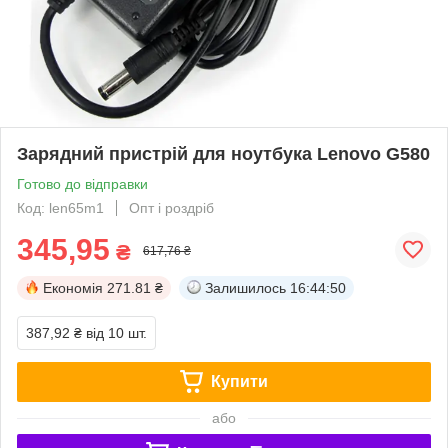
Зарядний пристрій для ноутбука Lenovo G580
Готово до відправки
Код: len65m1
Опт і роздріб
345,95
₴
617,76 ₴
Економія
271.81 ₴
Залишилось
16:44:49
387,92 ₴
від 10 шт.
Купити
або