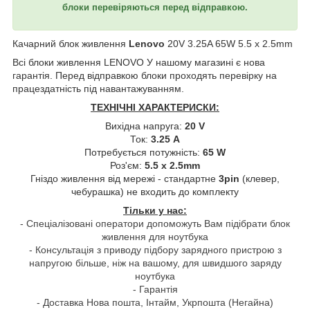
блоки перевіряються перед відправкою.
Качарний блок живлення
Lenovo
20V 3.25A 65W 5.5 х 2.5mm
Всі блоки живлення LENOVO
У нашому магазині є нова
гарантія. Перед відправкою блоки проходять перевірку на
працездатність під навантажуванням.
ТЕХНІЧНІ ХАРАКТЕРИСКИ:
Вихідна напруга:
20 V
Ток:
3.25 A
Потребується потужність:
65 W
Роз'єм:
5.5 x 2.5mm
Гніздо живлення від мережі - стандартне
3pin
(клевер,
чебурашка) не входить до комплекту
Тільки у нас:
- Спеціалізовані оператори допоможуть Вам підібрати блок
живлення для ноутбука
- Консультація з приводу підбору зарядного пристрою з
напругою більше, ніж на вашому, для швидшого заряду
ноутбука
- Гарантія
- Доставка Нова пошта, Інтайм, Укрпошта (Негайна)