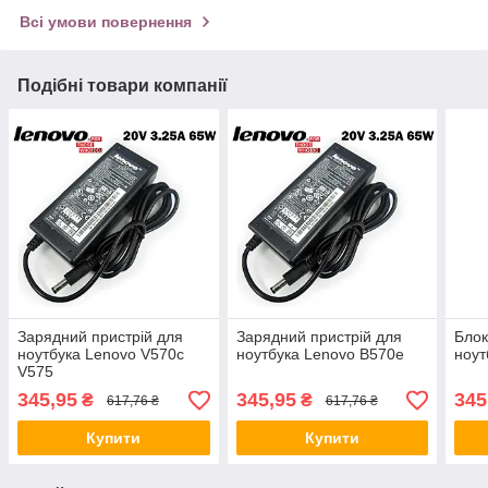
Всі умови повернення
Подібні товари компанії
Зарядний пристрій для
Зарядний пристрій для
Блок
ноутбука Lenovo V570c
ноутбука Lenovo B570e
ноут
V575
345,95
345,95
345
₴
₴
617,76 ₴
617,76 ₴
Купити
Купити