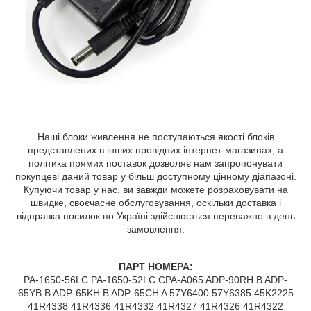
Наші блоки живлення не поступаються якості блоків
представлених в інших провідних інтернет-магазинах, а
політика прямих поставок дозволяє нам запропонувати
покупцеві даний товар у більш доступному цінному діапазоні.
Купуючи товар у нас, ви завжди можете розраховувати на
швидке, своєчасне обслуговування, оскільки доставка і
відправка посилок по Україні здійснюється переважно в день
замовлення.
ПАРТ НОМЕРА:
PA-1650-56LC PA-1650-52LC CPA-A065 ADP-90RH B ADP-
65YB B ADP-65KH B ADP-65CH A 57Y6400 57Y6385 45K2225
41R4338 41R4336 41R4332 41R4327 41R4326 41R4322