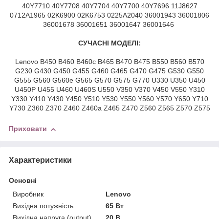
40Y7710 40Y7708 40Y7704 40Y7700 40Y7696 11J8627
0712A1965 02K6900 02K6753 0225A2040 36001943 36001806
36001678 36001651 36001647 36001646
СУЧАСНІ МОДЕЛІ:
Lenovo B450 B460 B460c B465 B470 B475 B550 B560 B570
G230 G430 G450 G455 G460 G465 G470 G475 G530 G550
G555 G560 G560e G565 G570 G575 G770 U330 U350 U450
U450P U455 U460 U460S U550 V350 V370 V450 V550 Y310
Y330 Y410 Y430 Y450 Y510 Y530 Y550 Y560 Y570 Y650 Y710
Y730 Z360 Z370 Z460 Z460a Z465 Z470 Z560 Z565 Z570 Z575
Приховати
Характеристики
Основні
Виробник
Lenovo
Вихідна потужність
65 Вт
Вихідна напруга (output)
20 В