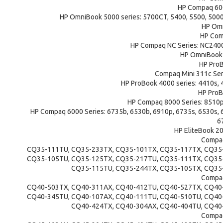
HP Compaq 600
HP OmniBook 5000 series: 5700CT, 5400, 5500, 500
HP Omn
HP Com
HP Compaq NC Series: NC240
HP OmniBook 
HP ProB
Compaq Mini 311c Ser
HP ProBook 4000 series: 4410s, 
HP ProB
HP Compaq 8000 Series: 8510
HP Compaq 6000 Series: 6735b, 6530b, 6910p, 6735s, 6530s, 6
6
HP EliteBook 20
Compaq
CQ35-111TU, CQ35-233TX, CQ35-101TX, CQ35-117TX, CQ35
CQ35-105TU, CQ35-125TX, CQ35-217TU, CQ35-111TX, CQ35
CQ35-115TU, CQ35-244TX, CQ35-105TX, CQ35
Compaq
CQ40-503TX, CQ40-311AX, CQ40-412TU, CQ40-527TX, CQ40
CQ40-345TU, CQ40-107AX, CQ40-111TU, CQ40-510TU, CQ40
CQ40-424TX, CQ40-304AX, CQ40-404TU, CQ40
Compaq