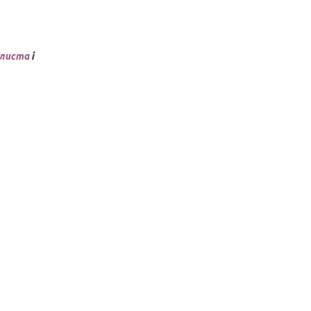
листа
і