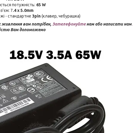
ється потужність:
65 W
з'єм: 7
.4 x 5.0mm
жі - стандартне
3pin
(клавер, чебурашка)
 живлення вам потрібен,
Зателефонуйте
нам або написати нам
дістю Вам допоможемо