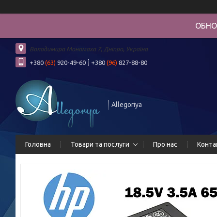
ОБНО
Володимира Мономаха 7, Дніпро, Україна
+380
(63)
920-49-60
+380
(96)
827-88-80
Allegoriya
Головна
Товари та послуги
Про нас
Конта