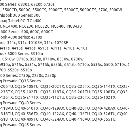
0 Series: 6830s, 6720t, 6730s
0, 5500CD, 5000C, 5500CS, 5000CT, 5500CT, 5000CTS, 5700, 5000VL
iBook 300 Series: 300
paq Tablet PC: TC4400
0, NC4400, NC6230, NC6320, NC6400, NC8430
600 Series: 600, 600C, 600CT
ook 4000 series: 4510s
ies: 311c, 311c-1010SA, 311c-1070SF
4411s, 4415s, 4416s, 4515s, 4311s, 4710s, 4310s
ook 5000 Series: 5310m
p, 8510w, 8710p, 8530p, 8710w, 8530w, 8730w
930p, 6715s, 6531s, 6715b, 6535b, 6515b, 6710b, 6535s, 6500, 6710s, 
700, 6520s, 6510b
00 Series: 2730p, 2230s, 2530p
 Presario CQ35 Series
-206TU, CQ35-108TU, CQ35-202TX, CQ35-225TX, CQ35-114TX, CQ35-
-235TX, CQ35-102TU, CQ35-118TX, CQ35-207TU, CQ35-108TX, CQ35-
-126TX, CQ35-217TX, CQ35-112TU, CQ35-236TX, CQ35-102TX,
 Presario CQ40 Series
-118AU, CQ40-610TX, CQ40-129AX, CQ40-320TU, CQ40-420AX, CQ40-
-318TU, CQ40-536TX, CQ40-122AX, CQ40-136TU, CQ40-326TU, CQ40-
-518TU, CQ40-409TU, CQ40-524AX, CQ40-116AU, CQ40-555TU,
 Presario CQ45 Series