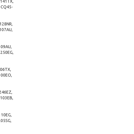
141TX,
 CQ45-
128NR,
107AU,
309AU,
250EG,
06TX,
100EO,
246EZ,
103EB,
110EG,
205SG,