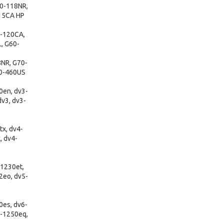
0-118NR,
15CA HP
-120CA,
, G60-
NR, G70-
70-460US
0en, dv3-
v3, dv3-
x, dv4-
, dv4-
1230et,
2eo, dv5-
0es, dv6-
6-1250eq,