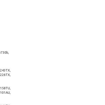
6730b,
243TX,
226TX,
158TU,
101AU,