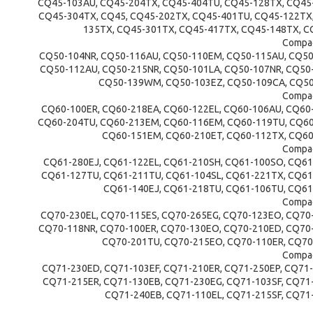
CQ45-103AU, CQ45-204TX, CQ45-404TU, CQ45-128TX, CQ45
CQ45-304TX, CQ45, CQ45-202TX, CQ45-401TU, CQ45-122TX
135TX, CQ45-301TX, CQ45-417TX, CQ45-148TX, C
Compaq
CQ50-104NR, CQ50-116AU, CQ50-110EM, CQ50-115AU, CQ50
CQ50-112AU, CQ50-215NR, CQ50-101LA, CQ50-107NR, CQ50
CQ50-139WM, CQ50-103EZ, CQ50-109CA, CQ50
Compaq
CQ60-100ER, CQ60-218EA, CQ60-122EL, CQ60-106AU, CQ60
CQ60-204TU, CQ60-213EM, CQ60-116EM, CQ60-119TU, CQ60
CQ60-151EM, CQ60-210ET, CQ60-112TX, CQ60
Compaq
CQ61-280EJ, CQ61-122EL, CQ61-210SH, CQ61-100SO, CQ61
CQ61-127TU, CQ61-211TU, CQ61-104SL, CQ61-221TX, CQ61
CQ61-140EJ, CQ61-218TU, CQ61-106TU, CQ61
Compaq
CQ70-230EL, CQ70-115ES, CQ70-265EG, CQ70-123EO, CQ70
CQ70-118NR, CQ70-100ER, CQ70-130EO, CQ70-210ED, CQ70
CQ70-201TU, CQ70-215EO, CQ70-110ER, CQ70
Compaq
CQ71-230ED, CQ71-103EF, CQ71-210ER, CQ71-250EP, CQ71
CQ71-215ER, CQ71-130EB, CQ71-230EG, CQ71-103SF, CQ71
CQ71-240EB, CQ71-110EL, CQ71-215SF, CQ71