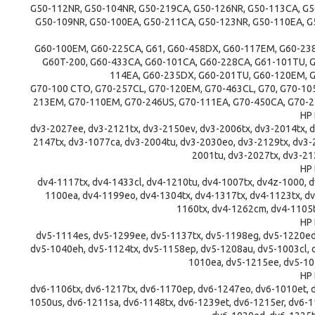
G50-112NR, G50-104NR, G50-219CA, G50-126NR, G50-113CA, G5
G50-109NR, G50-100EA, G50-211CA, G50-123NR, G50-110EA, G
G60-100EM, G60-225CA, G61, G60-458DX, G60-117EM, G60-23
G60T-200, G60-433CA, G60-101CA, G60-228CA, G61-101TU, G
114EA, G60-235DX, G60-201TU, G60-120EM, G
G70-100 CTO, G70-257CL, G70-120EM, G70-463CL, G70, G70-10
213EM, G70-110EM, G70-246US, G70-111EA, G70-450CA, G70-2
HP 
dv3-2027ee, dv3-2121tx, dv3-2150ev, dv3-2006tx, dv3-2014tx, 
2147tx, dv3-1077ca, dv3-2004tu, dv3-2030eo, dv3-2129tx, dv3-2
2001tu, dv3-2027tx, dv3-21
HP 
dv4-1117tx, dv4-1433cl, dv4-1210tu, dv4-1007tx, dv4z-1000, d
1100ea, dv4-1199eo, dv4-1304tx, dv4-1317tx, dv4-1123tx, dv
1160tx, dv4-1262cm, dv4-1105t
HP 
dv5-1114es, dv5-1299ee, dv5-1137tx, dv5-1198eg, dv5-1220ed
dv5-1040eh, dv5-1124tx, dv5-1158ep, dv5-1208au, dv5-1003cl, 
1010ea, dv5-1215ee, dv5-10
HP 
dv6-1106tx, dv6-1217tx, dv6-1170ep, dv6-1247eo, dv6-1010et, 
1050us, dv6-1211sa, dv6-1148tx, dv6-1239et, dv6-1215er, dv6-1