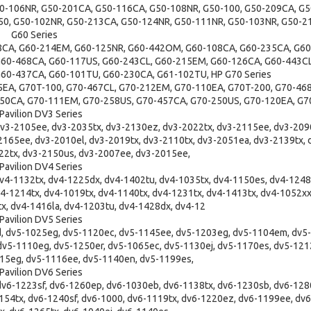
0-106NR, G50-201CA, G50-116CA, G50-108NR, G50-100, G50-209CA, G5
50, G50-102NR, G50-213CA, G50-124NR, G50-111NR, G50-103NR, G50-2
G60 Series
8CA, G60-214EM, G60-125NR, G60-442OM, G60-108CA, G60-235CA, G60
60-468CA, G60-117US, G60-243CL, G60-215EM, G60-126CA, G60-443CL
60-437CA, G60-101TU, G60-230CA, G61-102TU, HP G70 Series
5EA, G70T-100, G70-467CL, G70-212EM, G70-110EA, G70T-200, G70-468
50CA, G70-111EM, G70-258US, G70-457CA, G70-250US, G70-120EA, G
Pavilion DV3 Series
dv3-2105ee, dv3-2035tx, dv3-2130ez, dv3-2022tx, dv3-2115ee, dv3-209
165ee, dv3-2010el, dv3-2019tx, dv3-2110tx, dv3-2051ea, dv3-2139tx, d
22tx, dv3-2150us, dv3-2007ee, dv3-2015ee,
Pavilion DV4 Series
v4-1132tx, dv4-1225dx, dv4-1402tu, dv4-1035tx, dv4-1150es, dv4-1248t
4-1214tx, dv4-1019tx, dv4-1140tx, dv4-1231tx, dv4-1413tx, dv4-1052xx
x, dv4-1416la, dv4-1203tu, dv4-1428dx, dv4-12
Pavilion DV5 Series
, dv5-1025eg, dv5-1120ec, dv5-1145ee, dv5-1203eg, dv5-1104em, dv5-
dv5-1110eg, dv5-1250er, dv5-1065ec, dv5-1130ej, dv5-1170es, dv5-121
15eg, dv5-1116ee, dv5-1140en, dv5-1199es,
Pavilion DV6 Series
dv6-1223sf, dv6-1260ep, dv6-1030eb, dv6-1138tx, dv6-1230sb, dv6-128
154tx, dv6-1240sf, dv6-1000, dv6-1119tx, dv6-1220ez, dv6-1199ee, dv