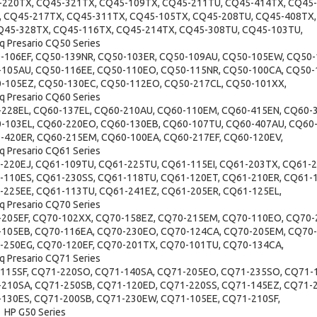
-220TX, CQ45-321TX, CQ45-109TX, CQ45-211TU, CQ45-414TX, CQ45-
, CQ45-217TX, CQ45-311TX, CQ45-105TX, CQ45-208TU, CQ45-408TX,
Q45-328TX, CQ45-116TX, CQ45-214TX, CQ45-308TU, CQ45-103TU,
 Presario CQ50 Series
-106EF, CQ50-139NR, CQ50-103ER, CQ50-109AU, CQ50-105EW, CQ50-
-105AU, CQ50-116EE, CQ50-110EO, CQ50-115NR, CQ50-100CA, CQ50-
-105EZ, CQ50-130EC, CQ50-112EO, CQ50-217CL, CQ50-101XX,
 Presario CQ60 Series
-228EL, CQ60-137EL, CQ60-210AU, CQ60-110EM, CQ60-415EN, CQ60-
-103EL, CQ60-220EO, CQ60-130EB, CQ60-107TU, CQ60-407AU, CQ60-
-420ER, CQ60-215EM, CQ60-100EA, CQ60-217EF, CQ60-120EV,
 Presario CQ61 Series
-220EJ, CQ61-109TU, CQ61-225TU, CQ61-115EI, CQ61-203TX, CQ61-2
-110ES, CQ61-230SS, CQ61-118TU, CQ61-120ET, CQ61-210ER, CQ61-
-225EE, CQ61-113TU, CQ61-241EZ, CQ61-205ER, CQ61-125EL,
 Presario CQ70 Series
-205EF, CQ70-102XX, CQ70-158EZ, CQ70-215EM, CQ70-110EO, CQ70-
-105EB, CQ70-116EA, CQ70-230EO, CQ70-124CA, CQ70-205EM, CQ70-
-250EG, CQ70-120EF, CQ70-201TX, CQ70-101TU, CQ70-134CA,
 Presario CQ71 Series
-115SF, CQ71-220SO, CQ71-140SA, CQ71-205EO, CQ71-235SO, CQ71-
-210SA, CQ71-250SB, CQ71-120ED, CQ71-220SS, CQ71-145EZ, CQ71-
-130ES, CQ71-200SB, CQ71-230EW, CQ71-105EE, CQ71-210SF,
HP G50 Series