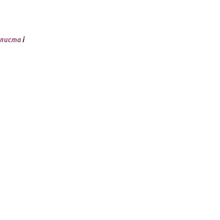
листа
і