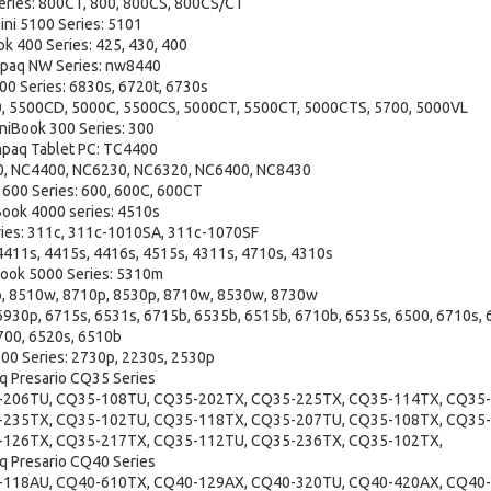
ries: 800CT, 800, 800CS, 800CS/CT
ini 5100 Series: 5101
 400 Series: 425, 430, 400
paq NW Series: nw8440
0 Series: 6830s, 6720t, 6730s
0, 5500CD, 5000C, 5500CS, 5000CT, 5500CT, 5000CTS, 5700, 5000VL
iBook 300 Series: 300
paq Tablet PC: TC4400
0, NC4400, NC6230, NC6320, NC6400, NC8430
600 Series: 600, 600C, 600CT
ook 4000 series: 4510s
ies: 311c, 311c-1010SA, 311c-1070SF
4411s, 4415s, 4416s, 4515s, 4311s, 4710s, 4310s
ook 5000 Series: 5310m
p, 8510w, 8710p, 8530p, 8710w, 8530w, 8730w
930p, 6715s, 6531s, 6715b, 6535b, 6515b, 6710b, 6535s, 6500, 6710s, 
700, 6520s, 6510b
00 Series: 2730p, 2230s, 2530p
 Presario CQ35 Series
-206TU, CQ35-108TU, CQ35-202TX, CQ35-225TX, CQ35-114TX, CQ35-
-235TX, CQ35-102TU, CQ35-118TX, CQ35-207TU, CQ35-108TX, CQ35-
-126TX, CQ35-217TX, CQ35-112TU, CQ35-236TX, CQ35-102TX,
 Presario CQ40 Series
-118AU, CQ40-610TX, CQ40-129AX, CQ40-320TU, CQ40-420AX, CQ40-