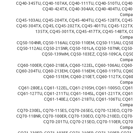
CQ40-345TU, CQ40-107AX, CQ40-111TU, CQ40-510TU, CQ40
CQ40-424TX, CQ40-304AX, CQ40-404TU, CQ40
Compaq
CQ45-103AU, CQ45-204TX, CQ45-404TU, CQ45-128TX, CQ45
CQ45-304TX, CQ45, CQ45-202TX, CQ45-401TU, CQ45-122TX
135TX, CQ45-301TX, CQ45-417TX, CQ45-148TX, C
Compaq
CQ50-104NR, CQ50-116AU, CQ50-110EM, CQ50-115AU, CQ50
CQ50-112AU, CQ50-215NR, CQ50-101LA, CQ50-107NR, CQ50
CQ50-139WM, CQ50-103EZ, CQ50-109CA, CQ50
Compaq
CQ60-100ER, CQ60-218EA, CQ60-122EL, CQ60-106AU, CQ60
CQ60-204TU, CQ60-213EM, CQ60-116EM, CQ60-119TU, CQ60
CQ60-151EM, CQ60-210ET, CQ60-112TX, CQ60
Compaq
CQ61-280EJ, CQ61-122EL, CQ61-210SH, CQ61-100SO, CQ61
CQ61-127TU, CQ61-211TU, CQ61-104SL, CQ61-221TX, CQ61
CQ61-140EJ, CQ61-218TU, CQ61-106TU, CQ61
Compaq
CQ70-230EL, CQ70-115ES, CQ70-265EG, CQ70-123EO, CQ70
CQ70-118NR, CQ70-100ER, CQ70-130EO, CQ70-210ED, CQ70
CQ70-201TU, CQ70-215EO, CQ70-110ER, CQ70
Compaq