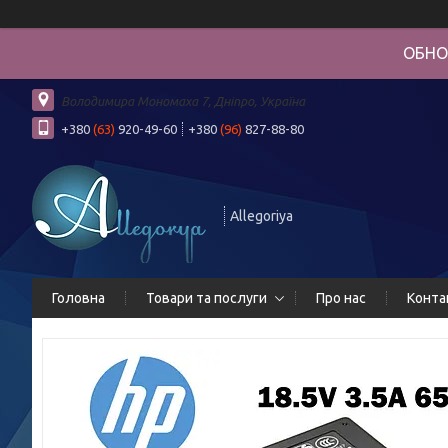
ОБНО
Володимира Мономаха 7, Дніпро, Україна
+380
(63)
920-49-60
+380
(96)
827-88-80
Allegoriya
Головна
Товари та послуги
Про нас
Конта