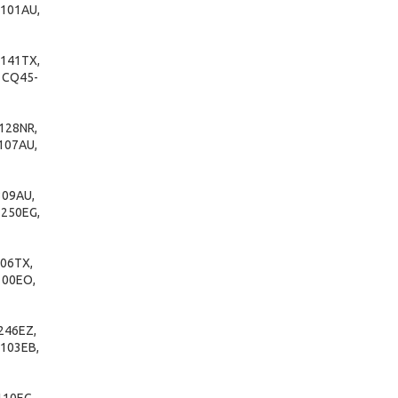
101AU,
141TX,
 CQ45-
128NR,
107AU,
309AU,
250EG,
06TX,
100EO,
246EZ,
103EB,