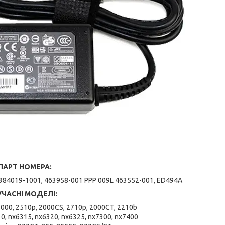
ПАРТ НОМЕРА:
384019-1001, 463958-001 PPP 009L 463552-001, ED494A
УЧАСНІ МОДЕЛІ:
2000, 2510p, 2000CS, 2710p, 2000CT, 2210b
0, nx6315, nx6320, nx6325, nx7300, nx7400