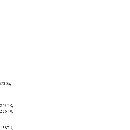
6730b,
243TX,
226TX,
158TU,