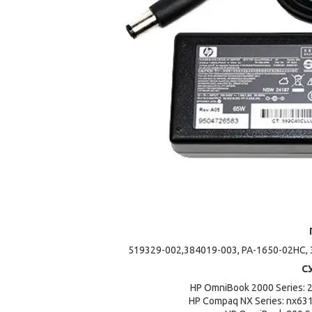
519329-002,384019-003, PA-1650-02HC, 
С
HP OmniBook 2000 Series: 
HP Compaq NX Series: nx631