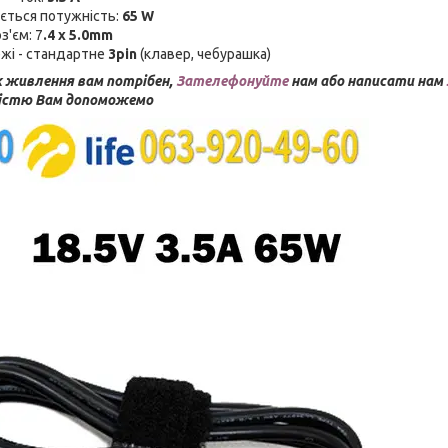
ється потужність:
65 W
з'єм: 7
.4 x 5.0mm
жі - стандартне
3pin
(клавер, чебурашка)
 живлення вам потрібен,
Зателефонуйте
нам або написати нам
дістю Вам допоможемо