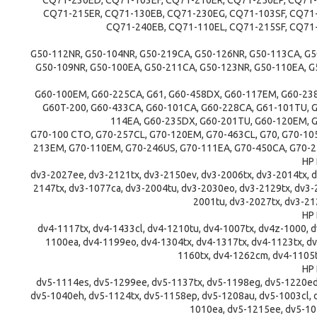
CQ71-230ED, CQ71-103EF, CQ71-210ER, CQ71-250EP, CQ71
CQ71-215ER, CQ71-130EB, CQ71-230EG, CQ71-103SF, CQ71
CQ71-240EB, CQ71-110EL, CQ71-215SF, CQ71
G50-112NR, G50-104NR, G50-219CA, G50-126NR, G50-113CA, G5
G50-109NR, G50-100EA, G50-211CA, G50-123NR, G50-110EA, G
G60-100EM, G60-225CA, G61, G60-458DX, G60-117EM, G60-23
G60T-200, G60-433CA, G60-101CA, G60-228CA, G61-101TU, G
114EA, G60-235DX, G60-201TU, G60-120EM, G
G70-100 CTO, G70-257CL, G70-120EM, G70-463CL, G70, G70-10
213EM, G70-110EM, G70-246US, G70-111EA, G70-450CA, G70-2
HP 
dv3-2027ee, dv3-2121tx, dv3-2150ev, dv3-2006tx, dv3-2014tx, 
2147tx, dv3-1077ca, dv3-2004tu, dv3-2030eo, dv3-2129tx, dv3-2
2001tu, dv3-2027tx, dv3-21
HP 
dv4-1117tx, dv4-1433cl, dv4-1210tu, dv4-1007tx, dv4z-1000, d
1100ea, dv4-1199eo, dv4-1304tx, dv4-1317tx, dv4-1123tx, dv
1160tx, dv4-1262cm, dv4-1105t
HP 
dv5-1114es, dv5-1299ee, dv5-1137tx, dv5-1198eg, dv5-1220ed
dv5-1040eh, dv5-1124tx, dv5-1158ep, dv5-1208au, dv5-1003cl, 
1010ea, dv5-1215ee, dv5-10