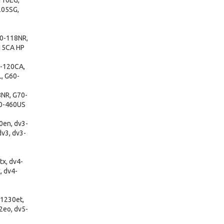
110EG,
205SG,
0-118NR,
15CA HP
-120CA,
, G60-
NR, G70-
70-460US
0en, dv3-
v3, dv3-
x, dv4-
, dv4-
1230et,
2eo, dv5-