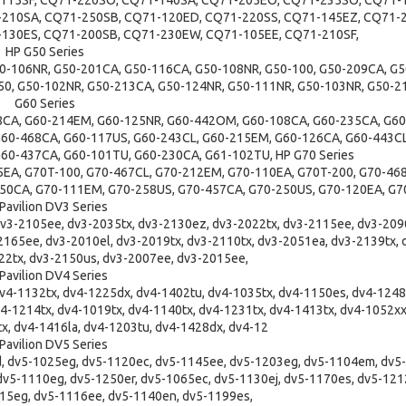
-115SF, CQ71-220SO, CQ71-140SA, CQ71-205EO, CQ71-235SO, CQ71-
-210SA, CQ71-250SB, CQ71-120ED, CQ71-220SS, CQ71-145EZ, CQ71-
-130ES, CQ71-200SB, CQ71-230EW, CQ71-105EE, CQ71-210SF,
HP G50 Series
0-106NR, G50-201CA, G50-116CA, G50-108NR, G50-100, G50-209CA, G5
50, G50-102NR, G50-213CA, G50-124NR, G50-111NR, G50-103NR, G50-2
G60 Series
8CA, G60-214EM, G60-125NR, G60-442OM, G60-108CA, G60-235CA, G60
60-468CA, G60-117US, G60-243CL, G60-215EM, G60-126CA, G60-443CL
60-437CA, G60-101TU, G60-230CA, G61-102TU, HP G70 Series
5EA, G70T-100, G70-467CL, G70-212EM, G70-110EA, G70T-200, G70-468
50CA, G70-111EM, G70-258US, G70-457CA, G70-250US, G70-120EA, G
Pavilion DV3 Series
dv3-2105ee, dv3-2035tx, dv3-2130ez, dv3-2022tx, dv3-2115ee, dv3-209
165ee, dv3-2010el, dv3-2019tx, dv3-2110tx, dv3-2051ea, dv3-2139tx, d
22tx, dv3-2150us, dv3-2007ee, dv3-2015ee,
Pavilion DV4 Series
v4-1132tx, dv4-1225dx, dv4-1402tu, dv4-1035tx, dv4-1150es, dv4-1248t
4-1214tx, dv4-1019tx, dv4-1140tx, dv4-1231tx, dv4-1413tx, dv4-1052xx
x, dv4-1416la, dv4-1203tu, dv4-1428dx, dv4-12
Pavilion DV5 Series
, dv5-1025eg, dv5-1120ec, dv5-1145ee, dv5-1203eg, dv5-1104em, dv5-
dv5-1110eg, dv5-1250er, dv5-1065ec, dv5-1130ej, dv5-1170es, dv5-121
15eg, dv5-1116ee, dv5-1140en, dv5-1199es,