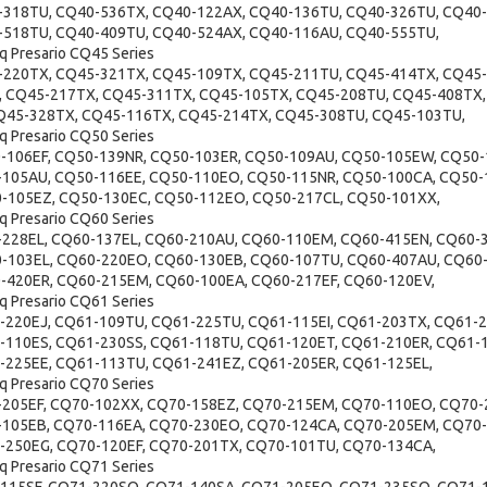
-318TU, CQ40-536TX, CQ40-122AX, CQ40-136TU, CQ40-326TU, CQ40-
-518TU, CQ40-409TU, CQ40-524AX, CQ40-116AU, CQ40-555TU,
 Presario CQ45 Series
-220TX, CQ45-321TX, CQ45-109TX, CQ45-211TU, CQ45-414TX, CQ45-
, CQ45-217TX, CQ45-311TX, CQ45-105TX, CQ45-208TU, CQ45-408TX,
Q45-328TX, CQ45-116TX, CQ45-214TX, CQ45-308TU, CQ45-103TU,
 Presario CQ50 Series
-106EF, CQ50-139NR, CQ50-103ER, CQ50-109AU, CQ50-105EW, CQ50-
-105AU, CQ50-116EE, CQ50-110EO, CQ50-115NR, CQ50-100CA, CQ50-
-105EZ, CQ50-130EC, CQ50-112EO, CQ50-217CL, CQ50-101XX,
 Presario CQ60 Series
-228EL, CQ60-137EL, CQ60-210AU, CQ60-110EM, CQ60-415EN, CQ60-
-103EL, CQ60-220EO, CQ60-130EB, CQ60-107TU, CQ60-407AU, CQ60-
-420ER, CQ60-215EM, CQ60-100EA, CQ60-217EF, CQ60-120EV,
 Presario CQ61 Series
-220EJ, CQ61-109TU, CQ61-225TU, CQ61-115EI, CQ61-203TX, CQ61-2
-110ES, CQ61-230SS, CQ61-118TU, CQ61-120ET, CQ61-210ER, CQ61-
-225EE, CQ61-113TU, CQ61-241EZ, CQ61-205ER, CQ61-125EL,
 Presario CQ70 Series
-205EF, CQ70-102XX, CQ70-158EZ, CQ70-215EM, CQ70-110EO, CQ70-
-105EB, CQ70-116EA, CQ70-230EO, CQ70-124CA, CQ70-205EM, CQ70-
-250EG, CQ70-120EF, CQ70-201TX, CQ70-101TU, CQ70-134CA,
 Presario CQ71 Series