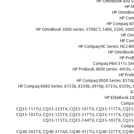
HP OmniBook 800 Se
HP M
HP OmniBook
HP Com
HP Compaq 600
HP OmniBook 5000 series: 5700CT, 5400, 5500, 500
HP Omn
HP Com
HP Compaq NC Series: NC240
HP OmniBook 
HP ProB
Compaq Mini 311c Ser
HP ProBook 4000 series: 4410s, 
HP ProB
HP Compaq 8000 Series: 8510
HP Compaq 6000 Series: 6735b, 6530b, 6910p, 6735s, 6530s, 6
6
HP EliteBook 20
Compaq
CQ35-111TU, CQ35-233TX, CQ35-101TX, CQ35-117TX, CQ35
CQ35-105TU, CQ35-125TX, CQ35-217TU, CQ35-111TX, CQ35
CQ35-115TU, CQ35-244TX, CQ35-105TX, CQ35
Compaq
CQ40-503TX, CQ40-311AX, CQ40-412TU, CQ40-527TX, CQ40