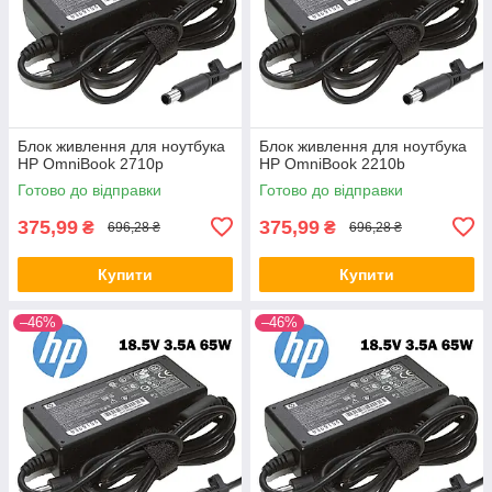
Блок живлення для ноутбука
Блок живлення для ноутбука
HP OmniBook 2710p
HP OmniBook 2210b
Готово до відправки
Готово до відправки
375,99
375,99
₴
₴
696,28 ₴
696,28 ₴
Купити
Купити
–46%
–46%