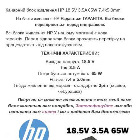
Качарний блок живлення
HP
18.5V 3.5A 65W 7.4x5.0mm
На блоки живлення HP
Надається ГАРАНТІЯ. Всі блоки
перевіряються перед відправкою.
Всі блоки живлення HP
У нашому магазині є нова
гарантія. Перед відправкою блоки проходять перевірку на
працездатність під навантажуванням.
ТЕХНІЧНІ ХАРАКТЕРИСКИ:
Вихідна напруга:
18.5 V
Ток:
3.5 A
Потребується потужність:
65 W
Роз'єм: 7
.4 x 5.0mm
Гніздо живлення від мережі - стандартне
3pin
(клавер,
чебурашка)
Якщо ви не можете визначитися з тим, який саме
блок живлення вам потрібен,
Зателефонуйте
нам або
написати нам
листа
і ми з радістю Вам допоможемо