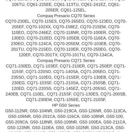
106TU, CQ61-225EE, CQ61-113TU, CQ61-241EZ, CQ61-
205ER, CQ61-125EL,
Compaq Presario CQ70 Series
CQ70-230EL, CQ70-115ES, CQ70-265EG, CQ70-123EO, CQ70-
205EF, CQ70-102XX, CQ70-158EZ, CQ70-215EM, CQ70-
110EO, CQ70-246EZ, CQ70-118NR, CQ70-100ER, CQ70-
130EO, CQ70-210ED, CQ70-105EB, CQ70-116EA, CQ70-
230EO, CQ70-124CA, CQ70-205EM, CQ70-103EB, CQ70-
201TU, CQ70-215EO, CQ70-110ER, CQ70-250EG, CQ70-
120EF, CQ70-201TX, CQ70-101TU, CQ70-134CA,
Compaq Presario CQ71 Series
CQ71-230ED, CQ71-103EF, CQ71-210ER, CQ71-250EP, CQ71-
115SF, CQ71-220SO, CQ71-140SA, CQ71-205EO, CQ71-
235SO, CQ71-110EG, CQ71-215ER, CQ71-130EB, CQ71-
230EG, CQ71-103SF, CQ71-210SA, CQ71-250SB, CQ71-
120ED, CQ71-220SS, CQ71-145EZ, CQ71-205SG, CQ71-
240EB, CQ71-110EL, CQ71-215SF, CQ71-130ES, CQ71-200SB,
CQ71-230EW, CQ71-105EE, CQ71-210SF,
HP G50 Series
G50-112NR, G50-104NR, G50-219CA, G50-126NR, G50-113CA,
G50-106NR, G50-201CA, G50-116CA, G50-108NR, G50-100,
G50-209CA, G50-118NR, G50-109NR, G50-100EA, G50-211CA,
G50-123NR, G50-110EA, G50, G50-102NR, G50-213CA, G50-