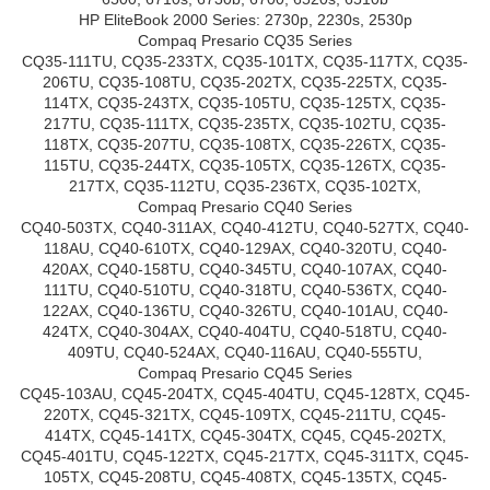
HP EliteBook 2000 Series: 2730p, 2230s, 2530p
Compaq Presario CQ35 Series
CQ35-111TU, CQ35-233TX, CQ35-101TX, CQ35-117TX, CQ35-
206TU, CQ35-108TU, CQ35-202TX, CQ35-225TX, CQ35-
114TX, CQ35-243TX, CQ35-105TU, CQ35-125TX, CQ35-
217TU, CQ35-111TX, CQ35-235TX, CQ35-102TU, CQ35-
118TX, CQ35-207TU, CQ35-108TX, CQ35-226TX, CQ35-
115TU, CQ35-244TX, CQ35-105TX, CQ35-126TX, CQ35-
217TX, CQ35-112TU, CQ35-236TX, CQ35-102TX,
Compaq Presario CQ40 Series
CQ40-503TX, CQ40-311AX, CQ40-412TU, CQ40-527TX, CQ40-
118AU, CQ40-610TX, CQ40-129AX, CQ40-320TU, CQ40-
420AX, CQ40-158TU, CQ40-345TU, CQ40-107AX, CQ40-
111TU, CQ40-510TU, CQ40-318TU, CQ40-536TX, CQ40-
122AX, CQ40-136TU, CQ40-326TU, CQ40-101AU, CQ40-
424TX, CQ40-304AX, CQ40-404TU, CQ40-518TU, CQ40-
409TU, CQ40-524AX, CQ40-116AU, CQ40-555TU,
Compaq Presario CQ45 Series
CQ45-103AU, CQ45-204TX, CQ45-404TU, CQ45-128TX, CQ45-
220TX, CQ45-321TX, CQ45-109TX, CQ45-211TU, CQ45-
414TX, CQ45-141TX, CQ45-304TX, CQ45, CQ45-202TX,
CQ45-401TU, CQ45-122TX, CQ45-217TX, CQ45-311TX, CQ45-
105TX, CQ45-208TU, CQ45-408TX, CQ45-135TX, CQ45-