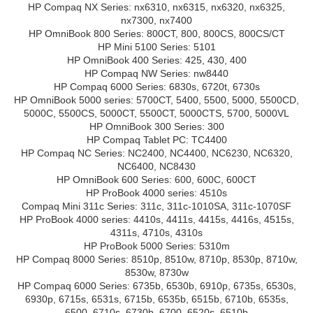
HP Compaq NX Series: nx6310, nx6315, nx6320, nx6325,
nx7300, nx7400
HP OmniBook 800 Series: 800CT, 800, 800CS, 800CS/CT
HP Mini 5100 Series: 5101
HP OmniBook 400 Series: 425, 430, 400
HP Compaq NW Series: nw8440
HP Compaq 6000 Series: 6830s, 6720t, 6730s
HP OmniBook 5000 series: 5700CT, 5400, 5500, 5000, 5500CD,
5000C, 5500CS, 5000CT, 5500CT, 5000CTS, 5700, 5000VL
HP OmniBook 300 Series: 300
HP Compaq Tablet PC: TC4400
HP Compaq NC Series: NC2400, NC4400, NC6230, NC6320,
NC6400, NC8430
HP OmniBook 600 Series: 600, 600C, 600CT
HP ProBook 4000 series: 4510s
Compaq Mini 311c Series: 311c, 311c-1010SA, 311c-1070SF
HP ProBook 4000 series: 4410s, 4411s, 4415s, 4416s, 4515s,
4311s, 4710s, 4310s
HP ProBook 5000 Series: 5310m
HP Compaq 8000 Series: 8510p, 8510w, 8710p, 8530p, 8710w,
8530w, 8730w
HP Compaq 6000 Series: 6735b, 6530b, 6910p, 6735s, 6530s,
6930p, 6715s, 6531s, 6715b, 6535b, 6515b, 6710b, 6535s,
6500, 6710s, 6730b, 6700, 6520s, 6510b