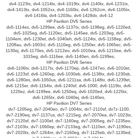
dv4-1123tx, dv4-1214tx, dv4-1019tx, dv4-1140tx, dv4-1231tx,
dv4-1413tx, dv4-1052xx, dv4-1160tx, dv4-1262cm, dv4-1105tx,
dv4-1416la, dv4-1203tu, dv4-1428dx, dv4-12
HP Pavilion DV5 Series
dv5-1114es, dv5-1299ee, dv5-1137tx, dv5-1198eg, dv5-1220ed,
dv5-1025eg, dv5-1120ec, dv5-1145ee, dv5-1203eg, dv5-
1104em, dv5-1230et, dv5-1040eh, dv5-1124tx, dv5-1158ep, dv5-
1208au, dv5-1003cl, dv5-1110eg, dv5-1250er, dv5-1065ec, dv5-
1130ej, dv5-1170es, dv5-1212eo, dv5-1010ea, dv5-1215ee, dv5-
1015eg, dv5-1116ee, dv5-1140en, dv5-1199es,
HP Pavilion DV6 Series
dv6-1106tx, dv6-1217tx, dv6-1170ep, dv6-1247eo, dv6-1010et,
dv6-1223sf, dv6-1260ep, dv6-1030eb, dv6-1138tx, dv6-1230sb,
dv6-1280es, dv6-1050us, dv6-1211sa, dv6-1148tx, dv6-1239et,
dv6-1215er, dv6-1154tx, dv6-1240sf, dv6-1000, dv6-1119tx, dv6-
1220ez, dv6-1199ee, dv6-1250eq, dv6-1020ed, dv6-1225tx,
dv6-1265tx, dv6-1040ej, dv6-1140es,
HP Pavilion DV7 Series
dv7-1205eg, dv7-2040eo, dv7-1004tx, dv7-2110sf, dv7z-1100,
dv7-2190eq, dv7-1137us, dv7-1215eg, dv7-2070ea, dv7-1023tx,
dv7-2120sf, dv7-1100ef, dv7-1160eg, dv7-2005eg, dv7-1235eo,
dv7-2103tx, dv7-1060ep, dv7-2133eg, dv7-1110en, dv7-1190es,
dv7-2020tx, dv7-1264nr, dv7-2160eg, dv7-1125eb, dv7-1130ed,