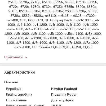
2510p, 2530p, 2710p, 6510b, 6515b, 6535b, 6710b, 6715b,
6720s, 6720t, 6730b, 6730s, 6735b, 6735s, 6820s, 6830s,
6910p, 8510p, 8510w, 8710p, 8710w, 2530p, 2730p, 6930p,
8730w, 8530p, 8530w, nx6110, nx6115, nx6325, nx7300,
nx7400, G50, G60, G70, HP Compaq Pavilion dv3-1000, dv4-
1000, dv4-1100, dv4-1200, dv4t-1000, dv4t-1100, dv4t-1200,
dv4z-1000, dv4z-1100, dv4z-1200, dv5-1000, dv5-1100, dv5-
1200, dv5t-1000, dv5t-1100, dv5t-1200, dv5tse-1100, dv5z-1000,
dv5z-1100, dv5z-1200, dv6-1000, dv6t-1000, dv7-1000, dv7-
1100, dv7-1200, dv7t-1000, dv7t-1100, dv7t-1200, dv7z-1000,
dv7z-1100, HP Presario CQ40, CQ45, CQ50, CQ60
Приховати
Характеристики
Основні
Виробник
Hewlett Packard
Країна виробник
Південна Корея
Призначення
Для ноутбука
Вихідна напруга (output)
18.5 В