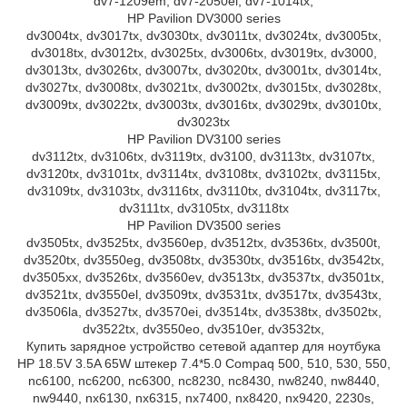
dv7-1209em, dv7-2050ei, dv7-1014tx,
HP Pavilion DV3000 series
dv3004tx, dv3017tx, dv3030tx, dv3011tx, dv3024tx, dv3005tx,
dv3018tx, dv3012tx, dv3025tx, dv3006tx, dv3019tx, dv3000,
dv3013tx, dv3026tx, dv3007tx, dv3020tx, dv3001tx, dv3014tx,
dv3027tx, dv3008tx, dv3021tx, dv3002tx, dv3015tx, dv3028tx,
dv3009tx, dv3022tx, dv3003tx, dv3016tx, dv3029tx, dv3010tx,
dv3023tx
HP Pavilion DV3100 series
dv3112tx, dv3106tx, dv3119tx, dv3100, dv3113tx, dv3107tx,
dv3120tx, dv3101tx, dv3114tx, dv3108tx, dv3102tx, dv3115tx,
dv3109tx, dv3103tx, dv3116tx, dv3110tx, dv3104tx, dv3117tx,
dv3111tx, dv3105tx, dv3118tx
HP Pavilion DV3500 series
dv3505tx, dv3525tx, dv3560ep, dv3512tx, dv3536tx, dv3500t,
dv3520tx, dv3550eg, dv3508tx, dv3530tx, dv3516tx, dv3542tx,
dv3505xx, dv3526tx, dv3560ev, dv3513tx, dv3537tx, dv3501tx,
dv3521tx, dv3550el, dv3509tx, dv3531tx, dv3517tx, dv3543tx,
dv3506la, dv3527tx, dv3570ei, dv3514tx, dv3538tx, dv3502tx,
dv3522tx, dv3550eo, dv3510er, dv3532tx,
Купить зарядное устройство сетевой адаптер для ноутбука
HP 18.5V 3.5A 65W штекер 7.4*5.0 Compaq 500, 510, 530, 550,
nc6100, nc6200, nc6300, nc8230, nc8430, nw8240, nw8440,
nw9440, nx6130, nx6315, nx7400, nx8420, nx9420, 2230s,