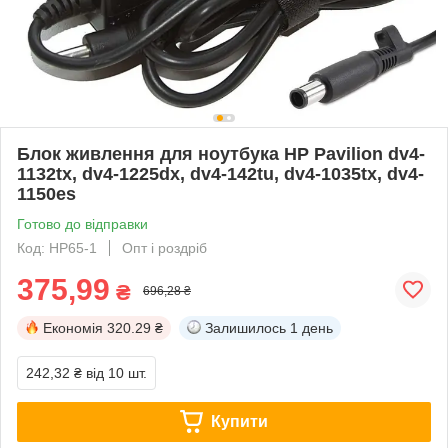
Блок живлення для ноутбука HP Pavilion dv4-
1132tx, dv4-1225dx, dv4-142tu, dv4-1035tx, dv4-
1150es
Готово до відправки
Код: НР65-1
Опт і роздріб
375,99
₴
696,28 ₴
Економія
320.29 ₴
Залишилось
1 день
242,32 ₴
від 10 шт.
Купити