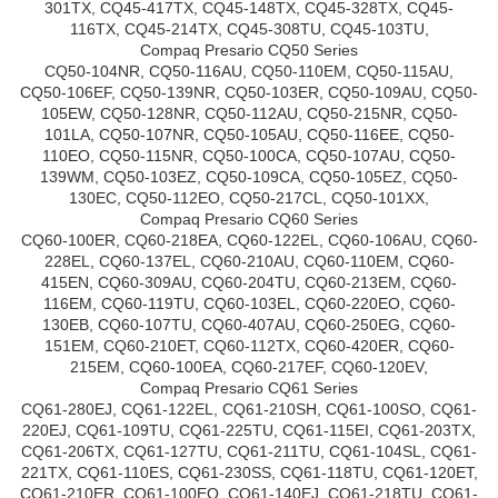
301TX, CQ45-417TX, CQ45-148TX, CQ45-328TX, CQ45-
116TX, CQ45-214TX, CQ45-308TU, CQ45-103TU,
Compaq Presario CQ50 Series
CQ50-104NR, CQ50-116AU, CQ50-110EM, CQ50-115AU,
CQ50-106EF, CQ50-139NR, CQ50-103ER, CQ50-109AU, CQ50-
105EW, CQ50-128NR, CQ50-112AU, CQ50-215NR, CQ50-
101LA, CQ50-107NR, CQ50-105AU, CQ50-116EE, CQ50-
110EO, CQ50-115NR, CQ50-100CA, CQ50-107AU, CQ50-
139WM, CQ50-103EZ, CQ50-109CA, CQ50-105EZ, CQ50-
130EC, CQ50-112EO, CQ50-217CL, CQ50-101XX,
Compaq Presario CQ60 Series
CQ60-100ER, CQ60-218EA, CQ60-122EL, CQ60-106AU, CQ60-
228EL, CQ60-137EL, CQ60-210AU, CQ60-110EM, CQ60-
415EN, CQ60-309AU, CQ60-204TU, CQ60-213EM, CQ60-
116EM, CQ60-119TU, CQ60-103EL, CQ60-220EO, CQ60-
130EB, CQ60-107TU, CQ60-407AU, CQ60-250EG, CQ60-
151EM, CQ60-210ET, CQ60-112TX, CQ60-420ER, CQ60-
215EM, CQ60-100EA, CQ60-217EF, CQ60-120EV,
Compaq Presario CQ61 Series
CQ61-280EJ, CQ61-122EL, CQ61-210SH, CQ61-100SO, CQ61-
220EJ, CQ61-109TU, CQ61-225TU, CQ61-115EI, CQ61-203TX,
CQ61-206TX, CQ61-127TU, CQ61-211TU, CQ61-104SL, CQ61-
221TX, CQ61-110ES, CQ61-230SS, CQ61-118TU, CQ61-120ET,
CQ61-210ER, CQ61-100EO, CQ61-140EJ, CQ61-218TU, CQ61-