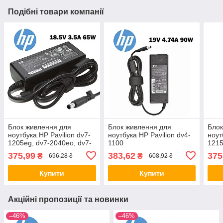
Подібні товари компанії
Блок живлення для
Блок живлення для
Блок
ноутбука HP Pavilion dv7-
ноутбука HP Pavilion dv4-
ноут
1205eg, dv7-2040eo, dv7-
1100
1215
1004tx, dv7-2110sf, dv7z-
1240
375,99
383,62
375
₴
₴
696,28 ₴
608,92 ₴
1100
1119
Купити
Купити
Акційні пропозиції та новинки
–46%
–46%