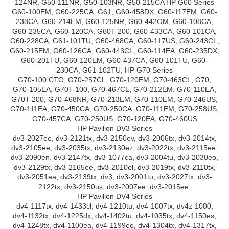
124NR, G50-111NR, G50-103NR, G50-215CA HP G60 Series
G60-100EM, G60-225CA, G61, G60-458DX, G60-117EM, G60-
238CA, G60-214EM, G60-125NR, G60-442OM, G60-108CA,
G60-235CA, G60-120CA, G60T-200, G60-433CA, G60-101CA,
G60-228CA, G61-101TU, G60-468CA, G60-117US, G60-243CL,
G60-215EM, G60-126CA, G60-443CL, G60-114EA, G60-235DX,
G60-201TU, G60-120EM, G60-437CA, G60-101TU, G60-
230CA, G61-102TU, HP G70 Series
G70-100 CTO, G70-257CL, G70-120EM, G70-463CL, G70,
G70-105EA, G70T-100, G70-467CL, G70-212EM, G70-110EA,
G70T-200, G70-468NR, G70-213EM, G70-110EM, G70-246US,
G70-111EA, G70-450CA, G70-250CA, G70-111EM, G70-258US,
G70-457CA, G70-250US, G70-120EA, G70-460US
HP Pavilion DV3 Series
dv3-2027ee, dv3-2121tx, dv3-2150ev, dv3-2006tx, dv3-2014tx,
dv3-2105ee, dv3-2035tx, dv3-2130ez, dv3-2022tx, dv3-2115ee,
dv3-2090en, dv3-2147tx, dv3-1077ca, dv3-2004tu, dv3-2030eo,
dv3-2129tx, dv3-2165ee, dv3-2010el, dv3-2019tx, dv3-2110tx,
dv3-2051ea, dv3-2139tx, dv3, dv3-2001tu, dv3-2027tx, dv3-
2122tx, dv3-2150us, dv3-2007ee, dv3-2015ee,
HP Pavilion DV4 Series
dv4-1117tx, dv4-1433cl, dv4-1210tu, dv4-1007tx, dv4z-1000,
dv4-1132tx, dv4-1225dx, dv4-1402tu, dv4-1035tx, dv4-1150es,
dv4-1248tx, dv4-1100ea, dv4-1199eo, dv4-1304tx, dv4-1317tx,