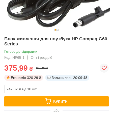
Блок живлення для ноутбука HP Compaq G60
Series
Готово до відправки
Код: НР65-1
Опт і роздріб
375,99
₴
696,28 ₴
Економія
320.29 ₴
Залишилось
20:09:48
242,32 ₴
від 10 шт.
Купити
або