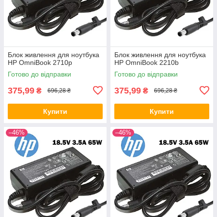
Блок живлення для ноутбука
Блок живлення для ноутбука
HP OmniBook 2710p
HP OmniBook 2210b
Готово до відправки
Готово до відправки
375,99
375,99
₴
₴
696,28 ₴
696,28 ₴
Купити
Купити
–46%
–46%