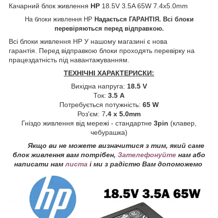
Качарний блок живлення
HP
18.5V 3.5A 65W 7.4x5.0mm
На блоки живлення HP
Надається ГАРАНТІЯ. Всі блоки
перевіряються перед відправкою.
Всі блоки живлення HP
У нашому магазині є нова
гарантія. Перед відправкою блоки проходять перевірку на
працездатність під навантажуванням.
ТЕХНІЧНІ ХАРАКТЕРИСКИ:
Вихідна напруга:
18.5 V
Ток:
3.5 A
Потребується потужність:
65 W
Роз'єм: 7
.4 x 5.0mm
Гніздо живлення від мережі - стандартне
3pin
(клавер,
чебурашка)
Якщо ви не можете визначитися з тим, який саме
блок живлення вам потрібен,
Зателефонуйте
нам або
написати нам
листа
і ми з радістю Вам допоможемо