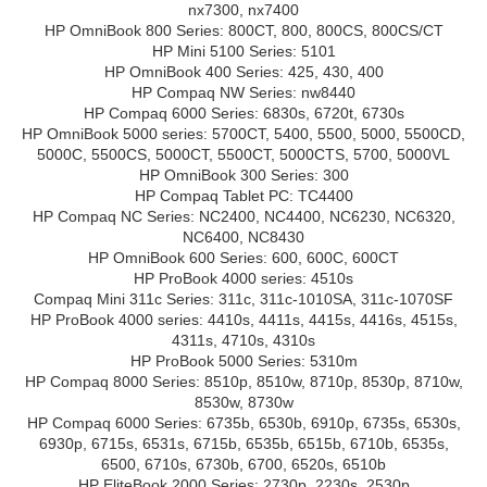
nx7300, nx7400
HP OmniBook 800 Series: 800CT, 800, 800CS, 800CS/CT
HP Mini 5100 Series: 5101
HP OmniBook 400 Series: 425, 430, 400
HP Compaq NW Series: nw8440
HP Compaq 6000 Series: 6830s, 6720t, 6730s
HP OmniBook 5000 series: 5700CT, 5400, 5500, 5000, 5500CD,
5000C, 5500CS, 5000CT, 5500CT, 5000CTS, 5700, 5000VL
HP OmniBook 300 Series: 300
HP Compaq Tablet PC: TC4400
HP Compaq NC Series: NC2400, NC4400, NC6230, NC6320,
NC6400, NC8430
HP OmniBook 600 Series: 600, 600C, 600CT
HP ProBook 4000 series: 4510s
Compaq Mini 311c Series: 311c, 311c-1010SA, 311c-1070SF
HP ProBook 4000 series: 4410s, 4411s, 4415s, 4416s, 4515s,
4311s, 4710s, 4310s
HP ProBook 5000 Series: 5310m
HP Compaq 8000 Series: 8510p, 8510w, 8710p, 8530p, 8710w,
8530w, 8730w
HP Compaq 6000 Series: 6735b, 6530b, 6910p, 6735s, 6530s,
6930p, 6715s, 6531s, 6715b, 6535b, 6515b, 6710b, 6535s,
6500, 6710s, 6730b, 6700, 6520s, 6510b
HP EliteBook 2000 Series: 2730p, 2230s, 2530p