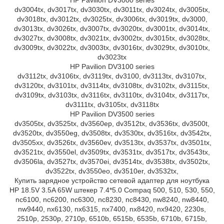
dv3004tx, dv3017tx, dv3030tx, dv3011tx, dv3024tx, dv3005tx,
dv3018tx, dv3012tx, dv3025tx, dv3006tx, dv3019tx, dv3000,
dv3013tx, dv3026tx, dv3007tx, dv3020tx, dv3001tx, dv3014tx,
dv3027tx, dv3008tx, dv3021tx, dv3002tx, dv3015tx, dv3028tx,
dv3009tx, dv3022tx, dv3003tx, dv3016tx, dv3029tx, dv3010tx,
dv3023tx
HP Pavilion DV3100 series
dv3112tx, dv3106tx, dv3119tx, dv3100, dv3113tx, dv3107tx,
dv3120tx, dv3101tx, dv3114tx, dv3108tx, dv3102tx, dv3115tx,
dv3109tx, dv3103tx, dv3116tx, dv3110tx, dv3104tx, dv3117tx,
dv3111tx, dv3105tx, dv3118tx
HP Pavilion DV3500 series
dv3505tx, dv3525tx, dv3560ep, dv3512tx, dv3536tx, dv3500t,
dv3520tx, dv3550eg, dv3508tx, dv3530tx, dv3516tx, dv3542tx,
dv3505xx, dv3526tx, dv3560ev, dv3513tx, dv3537tx, dv3501tx,
dv3521tx, dv3550el, dv3509tx, dv3531tx, dv3517tx, dv3543tx,
dv3506la, dv3527tx, dv3570ei, dv3514tx, dv3538tx, dv3502tx,
dv3522tx, dv3550eo, dv3510er, dv3532tx,
Купить зарядное устройство сетевой адаптер для ноутбука
HP 18.5V 3.5A 65W штекер 7.4*5.0 Compaq 500, 510, 530, 550,
nc6100, nc6200, nc6300, nc8230, nc8430, nw8240, nw8440,
nw9440, nx6130, nx6315, nx7400, nx8420, nx9420, 2230s,
2510p, 2530p, 2710p, 6510b, 6515b, 6535b, 6710b, 6715b,