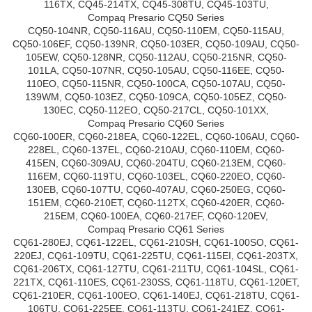
116TX, CQ45-214TX, CQ45-308TU, CQ45-103TU,
Compaq Presario CQ50 Series
CQ50-104NR, CQ50-116AU, CQ50-110EM, CQ50-115AU,
CQ50-106EF, CQ50-139NR, CQ50-103ER, CQ50-109AU, CQ50-
105EW, CQ50-128NR, CQ50-112AU, CQ50-215NR, CQ50-
101LA, CQ50-107NR, CQ50-105AU, CQ50-116EE, CQ50-
110EO, CQ50-115NR, CQ50-100CA, CQ50-107AU, CQ50-
139WM, CQ50-103EZ, CQ50-109CA, CQ50-105EZ, CQ50-
130EC, CQ50-112EO, CQ50-217CL, CQ50-101XX,
Compaq Presario CQ60 Series
CQ60-100ER, CQ60-218EA, CQ60-122EL, CQ60-106AU, CQ60-
228EL, CQ60-137EL, CQ60-210AU, CQ60-110EM, CQ60-
415EN, CQ60-309AU, CQ60-204TU, CQ60-213EM, CQ60-
116EM, CQ60-119TU, CQ60-103EL, CQ60-220EO, CQ60-
130EB, CQ60-107TU, CQ60-407AU, CQ60-250EG, CQ60-
151EM, CQ60-210ET, CQ60-112TX, CQ60-420ER, CQ60-
215EM, CQ60-100EA, CQ60-217EF, CQ60-120EV,
Compaq Presario CQ61 Series
CQ61-280EJ, CQ61-122EL, CQ61-210SH, CQ61-100SO, CQ61-
220EJ, CQ61-109TU, CQ61-225TU, CQ61-115EI, CQ61-203TX,
CQ61-206TX, CQ61-127TU, CQ61-211TU, CQ61-104SL, CQ61-
221TX, CQ61-110ES, CQ61-230SS, CQ61-118TU, CQ61-120ET,
CQ61-210ER, CQ61-100EO, CQ61-140EJ, CQ61-218TU, CQ61-
106TU, CQ61-225EE, CQ61-113TU, CQ61-241EZ, CQ61-