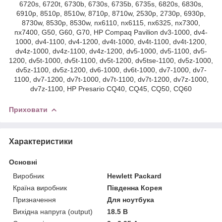
6720s, 6720t, 6730b, 6730s, 6735b, 6735s, 6820s, 6830s,
6910p, 8510p, 8510w, 8710p, 8710w, 2530p, 2730p, 6930p,
8730w, 8530p, 8530w, nx6110, nx6115, nx6325, nx7300,
nx7400, G50, G60, G70, HP Compaq Pavilion dv3-1000, dv4-
1000, dv4-1100, dv4-1200, dv4t-1000, dv4t-1100, dv4t-1200,
dv4z-1000, dv4z-1100, dv4z-1200, dv5-1000, dv5-1100, dv5-
1200, dv5t-1000, dv5t-1100, dv5t-1200, dv5tse-1100, dv5z-1000,
dv5z-1100, dv5z-1200, dv6-1000, dv6t-1000, dv7-1000, dv7-
1100, dv7-1200, dv7t-1000, dv7t-1100, dv7t-1200, dv7z-1000,
dv7z-1100, HP Presario CQ40, CQ45, CQ50, CQ60
Приховати
Характеристики
Основні
Виробник
Hewlett Packard
Країна виробник
Південна Корея
Призначення
Для ноутбука
Вихідна напруга (output)
18.5 В