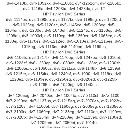
dv4-1413tx, dv4-1052xx, dv4-1160tx, dv4-1262cm, dv4-1105tx,
dv4-1416la, dv4-1203tu, dv4-1428dx, dv4-12
HP Pavilion DV5 Series
dv5-1114es, dv5-1299ee, dv5-1137tx, dv5-1198eg, dv5-1220ed,
dv5-1025eg, dv5-1120ec, dv5-1145ee, dv5-1203eg, dv5-
1104em, dv5-1230et, dv5-1040eh, dv5-1124tx, dv5-1158ep, dv5-
1208au, dv5-1003cl, dv5-1110eg, dv5-1250er, dv5-1065ec, dv5-
1130ej, dv5-1170es, dv5-1212eo, dv5-1010ea, dv5-1215ee, dv5-
1015eg, dv5-1116ee, dv5-1140en, dv5-1199es,
HP Pavilion DV6 Series
dv6-1106tx, dv6-1217tx, dv6-1170ep, dv6-1247eo, dv6-1010et,
dv6-1223sf, dv6-1260ep, dv6-1030eb, dv6-1138tx, dv6-1230sb,
dv6-1280es, dv6-1050us, dv6-1211sa, dv6-1148tx, dv6-1239et,
dv6-1215er, dv6-1154tx, dv6-1240sf, dv6-1000, dv6-1119tx, dv6-
1220ez, dv6-1199ee, dv6-1250eq, dv6-1020ed, dv6-1225tx,
dv6-1265tx, dv6-1040ej, dv6-1140es,
HP Pavilion DV7 Series
dv7-1205eg, dv7-2040eo, dv7-1004tx, dv7-2110sf, dv7z-1100,
dv7-2190eq, dv7-1137us, dv7-1215eg, dv7-2070ea, dv7-1023tx,
dv7-2120sf, dv7-1100ef, dv7-1160eg, dv7-2005eg, dv7-1235eo,
dv7-2103tx, dv7-1060ep, dv7-2133eg, dv7-1110en, dv7-1190es,
dv7-2020tx, dv7-1264nr, dv7-2160eg, dv7-1125eb, dv7-1130ed,
dv7-1209em, dv7-2050ei, dv7-1014tx,
HP Pavilion DV3000 series