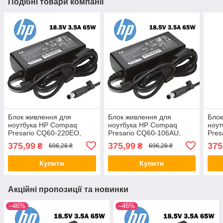
Подібні товари компанії
Блок живлення для
Блок живлення для
Блок
ноутбука HP Compaq
ноутбука HP Compaq
ноу
Presario CQ60-220EO,
Presario CQ60-106AU,
Pres
CQ60-130EB, CQ60-
CQ60-228EL, CQ60-
CQ6
375,99
375,99
375
₴
₴
696,28 ₴
696,28 ₴
107TU, CQ60-407AU,
137EL, CQ60-210AU
119
CQ60-250EG
Купити
Купити
Акційні пропозиції та новинки
–46%
–46%