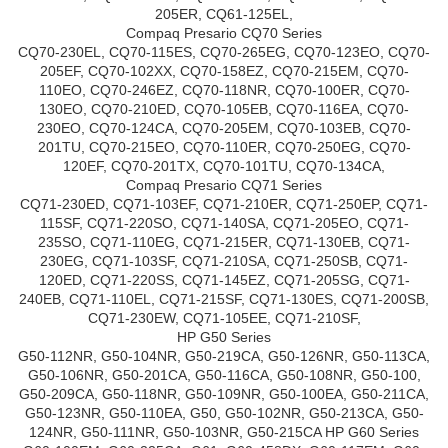
205ER, CQ61-125EL,
Compaq Presario CQ70 Series
CQ70-230EL, CQ70-115ES, CQ70-265EG, CQ70-123EO, CQ70-
205EF, CQ70-102XX, CQ70-158EZ, CQ70-215EM, CQ70-
110EO, CQ70-246EZ, CQ70-118NR, CQ70-100ER, CQ70-
130EO, CQ70-210ED, CQ70-105EB, CQ70-116EA, CQ70-
230EO, CQ70-124CA, CQ70-205EM, CQ70-103EB, CQ70-
201TU, CQ70-215EO, CQ70-110ER, CQ70-250EG, CQ70-
120EF, CQ70-201TX, CQ70-101TU, CQ70-134CA,
Compaq Presario CQ71 Series
CQ71-230ED, CQ71-103EF, CQ71-210ER, CQ71-250EP, CQ71-
115SF, CQ71-220SO, CQ71-140SA, CQ71-205EO, CQ71-
235SO, CQ71-110EG, CQ71-215ER, CQ71-130EB, CQ71-
230EG, CQ71-103SF, CQ71-210SA, CQ71-250SB, CQ71-
120ED, CQ71-220SS, CQ71-145EZ, CQ71-205SG, CQ71-
240EB, CQ71-110EL, CQ71-215SF, CQ71-130ES, CQ71-200SB,
CQ71-230EW, CQ71-105EE, CQ71-210SF,
HP G50 Series
G50-112NR, G50-104NR, G50-219CA, G50-126NR, G50-113CA,
G50-106NR, G50-201CA, G50-116CA, G50-108NR, G50-100,
G50-209CA, G50-118NR, G50-109NR, G50-100EA, G50-211CA,
G50-123NR, G50-110EA, G50, G50-102NR, G50-213CA, G50-
124NR, G50-111NR, G50-103NR, G50-215CA HP G60 Series