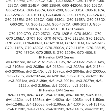
G60-100EM, G60-225CA, G61, G60-458DX, G60-117EM, G60-
238CA, G60-214EM, G60-125NR, G60-442OM, G60-108CA,
G60-235CA, G60-120CA, G60T-200, G60-433CA, G60-101CA,
G60-228CA, G61-101TU, G60-468CA, G60-117US, G60-243CL,
G60-215EM, G60-126CA, G60-443CL, G60-114EA, G60-235DX,
G60-201TU, G60-120EM, G60-437CA, G60-101TU, G60-
230CA, G61-102TU, HP G70 Series
G70-100 CTO, G70-257CL, G70-120EM, G70-463CL, G70,
G70-105EA, G70T-100, G70-467CL, G70-212EM, G70-110EA,
G70T-200, G70-468NR, G70-213EM, G70-110EM, G70-246US,
G70-111EA, G70-450CA, G70-250CA, G70-111EM, G70-258US,
G70-457CA, G70-250US, G70-120EA, G70-460US
HP Pavilion DV3 Series
dv3-2027ee, dv3-2121tx, dv3-2150ev, dv3-2006tx, dv3-2014tx,
dv3-2105ee, dv3-2035tx, dv3-2130ez, dv3-2022tx, dv3-2115ee,
dv3-2090en, dv3-2147tx, dv3-1077ca, dv3-2004tu, dv3-2030eo,
dv3-2129tx, dv3-2165ee, dv3-2010el, dv3-2019tx, dv3-2110tx,
dv3-2051ea, dv3-2139tx, dv3, dv3-2001tu, dv3-2027tx, dv3-
2122tx, dv3-2150us, dv3-2007ee, dv3-2015ee,
HP Pavilion DV4 Series
dv4-1117tx, dv4-1433cl, dv4-1210tu, dv4-1007tx, dv4z-1000,
dv4-1132tx, dv4-1225dx, dv4-1402tu, dv4-1035tx, dv4-1150es,
dv4-1248tx, dv4-1100ea, dv4-1199eo, dv4-1304tx, dv4-1317tx,
dv4-1123tx, dv4-1214tx, dv4-1019tx, dv4-1140tx, dv4-1231tx,