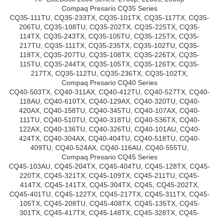
Compaq Presario CQ35 Series
CQ35-111TU, CQ35-233TX, CQ35-101TX, CQ35-117TX, CQ35-
206TU, CQ35-108TU, CQ35-202TX, CQ35-225TX, CQ35-
114TX, CQ35-243TX, CQ35-105TU, CQ35-125TX, CQ35-
217TU, CQ35-111TX, CQ35-235TX, CQ35-102TU, CQ35-
118TX, CQ35-207TU, CQ35-108TX, CQ35-226TX, CQ35-
115TU, CQ35-244TX, CQ35-105TX, CQ35-126TX, CQ35-
217TX, CQ35-112TU, CQ35-236TX, CQ35-102TX,
Compaq Presario CQ40 Series
CQ40-503TX, CQ40-311AX, CQ40-412TU, CQ40-527TX, CQ40-
118AU, CQ40-610TX, CQ40-129AX, CQ40-320TU, CQ40-
420AX, CQ40-158TU, CQ40-345TU, CQ40-107AX, CQ40-
111TU, CQ40-510TU, CQ40-318TU, CQ40-536TX, CQ40-
122AX, CQ40-136TU, CQ40-326TU, CQ40-101AU, CQ40-
424TX, CQ40-304AX, CQ40-404TU, CQ40-518TU, CQ40-
409TU, CQ40-524AX, CQ40-116AU, CQ40-555TU,
Compaq Presario CQ45 Series
CQ45-103AU, CQ45-204TX, CQ45-404TU, CQ45-128TX, CQ45-
220TX, CQ45-321TX, CQ45-109TX, CQ45-211TU, CQ45-
414TX, CQ45-141TX, CQ45-304TX, CQ45, CQ45-202TX,
CQ45-401TU, CQ45-122TX, CQ45-217TX, CQ45-311TX, CQ45-
105TX, CQ45-208TU, CQ45-408TX, CQ45-135TX, CQ45-
301TX, CQ45-417TX, CQ45-148TX, CQ45-328TX, CQ45-