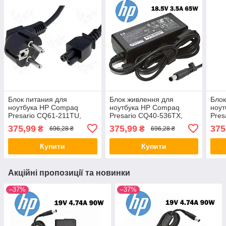
Блок питания для
Блок живлення для
Блок
ноутбука HP Compaq
ноутбука HP Compaq
ноу
Presario CQ61-211TU,
Presario CQ40-536TX,
Pres
CQ61-104SL, CQ61-
CQ40-12AX, CQ40-136TU
CQ6
375,99
375,99
375
₴
₴
696,28 ₴
696,28 ₴
221TX, CQ61-110ES,
137
CQ61-230SS
Купити
Купити
Акційні пропозиції та новинки
–37%
–37%