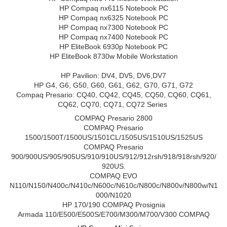
HP Compaq nx6115 Notebook PC
HP Compaq nx6325 Notebook PC
HP Compaq nx7300 Notebook PC
HP Compaq nx7400 Notebook PC
HP EliteBook 6930p Notebook PC
HP EliteBook 8730w Mobile Workstation
HP Pavilion: DV4, DV5, DV6,DV7
HP G4, G6, G50, G60, G61, G62, G70, G71, G72
Compaq Presario: CQ40, CQ42, CQ45, CQ50, CQ60, CQ61,
CQ62, CQ70, CQ71, CQ72 Series
COMPAQ Presario 2800
COMPAQ Presario
1500/1500T/1500US/1501CL/1505US/1510US/1525US
COMPAQ Presario
900/900US/905/905US/910/910US/912/912rsh/918/918rsh/920/
920US.
COMPAQ EVO
N110/N150/N400c/N410c/N600c/N610c/N800c/N800v/N800w/N1
000/N1020
HP 170/190 COMPAQ Prosignia
Armada 110/E500/E500S/E700/M300/M700/V300 COMPAQ