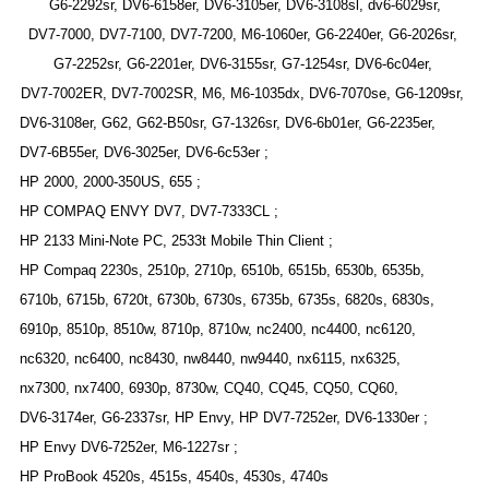
G6-2292sr, DV6-6158er, DV6-3105er, DV6-3108sl, dv6-6029sr,
DV7-7000, DV7-7100, DV7-7200, M6-1060er, G6-2240er, G6-2026sr,
G7-2252sr, G6-2201er, DV6-3155sr, G7-1254sr, DV6-6c04er,
DV7-7002ER, DV7-7002SR, M6, M6-1035dx, DV6-7070se, G6-1209sr,
DV6-3108er, G62, G62-B50sr, G7-1326sr, DV6-6b01er, G6-2235er,
DV7-6B55er, DV6-3025er, DV6-6c53er ;
HP 2000, 2000-350US, 655 ;
HP COMPAQ ENVY DV7, DV7-7333CL ;
HP 2133 Mini-Note PC, 2533t Mobile Thin Client ;
HP Compaq 2230s, 2510p, 2710p, 6510b, 6515b, 6530b, 6535b,
6710b, 6715b, 6720t, 6730b, 6730s, 6735b, 6735s, 6820s, 6830s,
6910p, 8510p, 8510w, 8710p, 8710w, nc2400, nc4400, nc6120,
nc6320, nc6400, nc8430, nw8440, nw9440, nx6115, nx6325,
nx7300, nx7400, 6930p, 8730w, CQ40, CQ45, CQ50, CQ60,
DV6-3174er, G6-2337sr, HP Envy, HP DV7-7252er, DV6-1330er ;
HP Envy DV6-7252er, M6-1227sr ;
HP ProBook 4520s, 4515s, 4540s, 4530s, 4740s