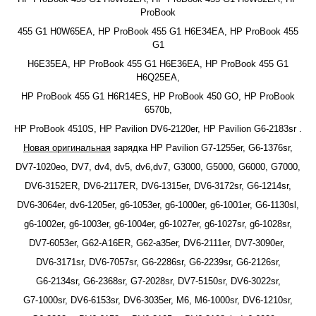
ProBook
455 G1 H0W65EA, HP ProBook 455 G1 H6E34EA, HP ProBook 455
G1
H6E35EA, HP ProBook 455 G1 H6E36EA, HP ProBook 455 G1
H6Q25EA,
HP ProBook 455 G1 H6R14ES, HP ProBook 450 GO, HP ProBook
6570b,
HP ProBook 4510S, HP Pavilion DV6-2120er, HP Pavilion G6-2183sr .
Новая оригинальная
зарядка HP Pavilion G7-1255er, G6-1376sr,
DV7-1020eo, DV7, dv4, dv5, dv6,dv7, G3000, G5000, G6000, G7000,
DV6-3152ER, DV6-2117ER, DV6-1315er, DV6-3172sr, G6-1214sr,
DV6-3064er, dv6-1205er, g6-1053er, g6-1000er, g6-1001er, G6-1130sl,
g6-1002er, g6-1003er, g6-1004er, g6-1027er, g6-1027sr, g6-1028sr,
DV7-6053er, G62-A16ER, G62-a35er, DV6-2111er, DV7-3090er,
DV6-3171sr, DV6-7057sr, G6-2286sr, G6-2239sr, G6-2126sr,
G6-2134sr, G6-2368sr, G7-2028sr, DV7-5150sr, DV6-3022sr,
G7-1000sr, DV6-6153sr, DV6-3035er, M6, M6-1000sr, DV6-1210sr,