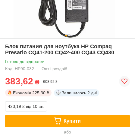
Блок питания для ноутбука HP Compaq
Presario CQ41-200 CQ42-400 CQ43 CQ430
Готово до відправки
Код: НР90-032
Опт і роздріб
383,62
₴
608,92 ₴
Економія
225.30 ₴
Залишилось
2 дні
423,19 ₴
від 10 шт.
Купити
або