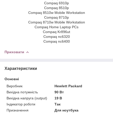
Compaq 6910p
Compaq 8510p
Compaq 8510w Mobile Workstation
Compaq 8710p
Compaq 8710w Mobile Workstation
Compaq Home Laptop PCs
Compaq Kr896ut
Compaq nc6320
Compaq nc6400
Приховати
Характеристики
Основні
Виробник
Hewlett Packard
Вихідна потужність
90 Вт
Вихідна напруга (output)
19 В
Індикатор роботи
Так
Призначення
Для ноутбука