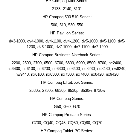
HP Compaq Mini Series:
2133, 2140, 5101
HP Compaq 500 510 Series:
500, 510, 530, 550
HP Pavilion Series:
dv3-1000, dv4-1000, dv4-1100, dv4-1200, dv5-1000, dv5-1100, dv5-
1200, dv6-1000, dv7-1000, dv7-1100, dv7-1200
HP Compaq Business Notebook Series:
2200, 2500, 2700, 6500, 6700, 6800, 6900, 8500, 8700, nc2400,
nc4400, nc6100, nc6200, nc6300, nc6400, nc8230, nc8430, nw8240,
nw9440, nx6100, nx6300, nx7300, nx7400, nx8420, nx9420
HP Compaq EliteBook Series:
2530p, 2730p, 6930p, 8530p, 8530w, 8730w
HP Compaq Series:
G50, G60, G70
HP Compaq Presario Series:
C700, CQ40, CQ45, CQ50, CQ60, CQ70
HP Compaq Tablet PC Series: