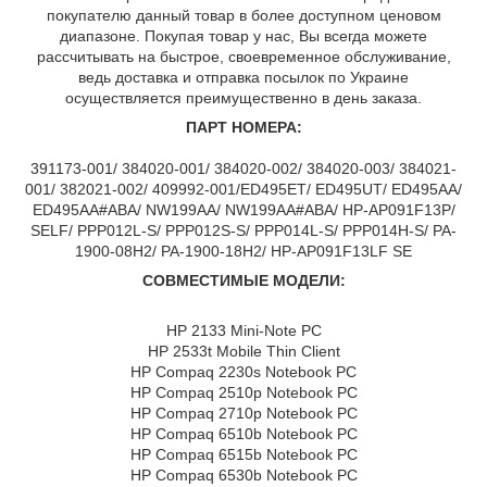
покупателю данный товар в более доступном ценовом
диапазоне. Покупая товар у нас, Вы всегда можете
рассчитывать на быстрое, своевременное обслуживание,
ведь доставка и отправка посылок по Украине
осуществляется преимущественно в день заказа.
ПАРТ НОМЕРА:
391173-001/ 384020-001/ 384020-002/ 384020-003/ 384021-
001/ 382021-002/ 409992-001/ED495ET/ ED495UT/ ED495AA/
ED495AA#ABA/ NW199AA/ NW199AA#ABA/ HP-AP091F13P/
SELF/ PPP012L-S/ PPP012S-S/ PPP014L-S/ PPP014H-S/ PA-
1900-08H2/ PA-1900-18H2/ HP-AP091F13LF SE
СОВМЕСТИМЫЕ МОДЕЛИ:
HP 2133 Mini-Note PC
HP 2533t Mobile Thin Client
HP Compaq 2230s Notebook PC
HP Compaq 2510p Notebook PC
HP Compaq 2710p Notebook PC
HP Compaq 6510b Notebook PC
HP Compaq 6515b Notebook PC
HP Compaq 6530b Notebook PC