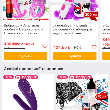
Вибратор + Анальная
Жіночий вагінальний
Вібр
пробка + Виброкольцо +
кліторальний вібратор із
силі
Смазка набор интим
відростком + гель
змаз
игрушек для двоих
лубрикант для сексу 300
анти
349
мл
486
₴/комплект
ком
424,50
₴
849 ₴
900 ₴/комплект
699 ₴
Купити
Купити
Акційні пропозиції та новинки
–50%
Подарунок
–50%
Подарунок