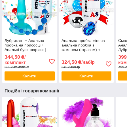
Лубрикант + Анальна
Анальна пробка жіноча
Смаз
пробка на присосці +
анальна пробка з
Анал
Анальні буси шарики |
каменем (стразом) +
Лубр
Набір для анального сексу
змазка для анального
ігра
344,50
399
₴/
сексу
324,50
₴/набір
комплект
ком
689 ₴/комплект
649 ₴/набір
799 ₴
Купити
Купити
Подібні товари компанії