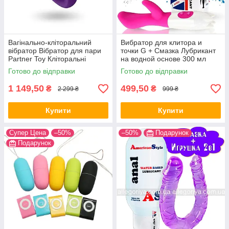
Вагінально-кліторальний
Вибратор для клитора и
вібратор Вібратор для пари
точки G + Смазка Лубрикант
Partner Toy Кліторальні
на водной основе 300 мл
вібратори
Вібратор для клітора
Готово до відправки
Готово до відправки
1 149,50
499,50
₴
₴
2 299 ₴
999 ₴
Купити
Купити
Супер Цена
–50%
–50%
Подарунок
Подарунок