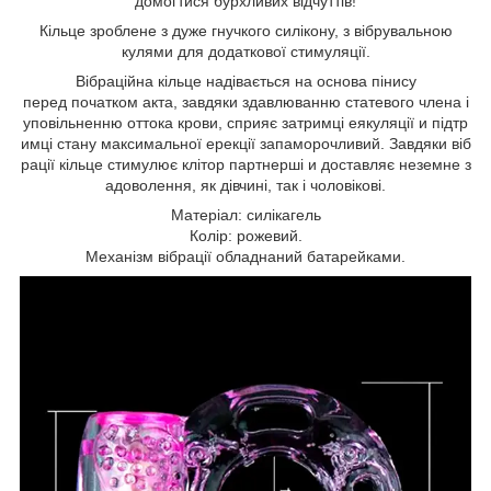
домогтися бурхливих відчуттів!
Кільце зроблене з дуже гнучкого силікону, з вібрувальною
кулями для додаткової стимуляції.
Вібраційна кільце надівається на основа пінису
перед початком акта, завдяки здавлюванню статевого члена і
уповільненню оттока крови, сприяє затримці еякуляції и підтр
имці стану максимальної ерекції запаморочливий. Завдяки віб
рації кільце стимулює клітор партнерші и доставляє неземне з
адоволення, як дівчині, так і чоловікові.
Матеріал: силікагель
Колір: рожевий.
Механізм вібрації обладнаний батарейками.