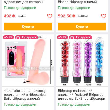
відростком для клітора +
Bishop вібратор жіночий
Анальна змазка 300 мл
Жіночий вібратор для клітора
Готово до відправки
Готово до відправки
492
592,50
₴
₴
984 ₴
1 185 ₴
Купити
Купити
–50%
Подарунок
–50%
Подарунок
Фалоїмітатор на присосці
Вібратор вагінальний
реалістичний з кібершкіри
анальний Гелієвий Вібратор
Baile вібратор жіночий
для сексу SexShop вібратори
вібростимулятор
жіночі інтимні
Готово до відправки
Готово до відправки