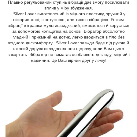
Плавно регульований ступінь вібрації дає змогу посилювати
вплив у міру збудження.
Silver Lover виготовлений із міцного пластику, зручний у
використанні, з потужною, але тихою вібрацією. Режим
вібрації в іграшки мультишвидкісний, вмикається й керується
за допомогою коліщатка на основі. Вібратор абсолютно
гладкий і приємний на дотик, легко вводиться в тіло без
жодного дискомфорту. Silver Lover завжди буде під рукою й
готовий дарувати задоволення щоразу, коли Вам цього
закортить. Вібратор не вимагає особливого догляду, міцний і
надійний. Це Ваш вірний друг у ліжку!