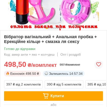
Вібратор вагінальний + Анальная пробка +
Ерекційне кільце + смазка ля сексу
Готово до відправки
Код: амер анти + яко + кол+деш
Опт і роздріб
498,50
₴/комплект
997 ₴/комплект
Економія
498.50 ₴
Залишилось
14:57:32
397 ₴
від 2 комплектів
390 ₴
від 5 комплектів
385 ₴
від 10
Купити
або