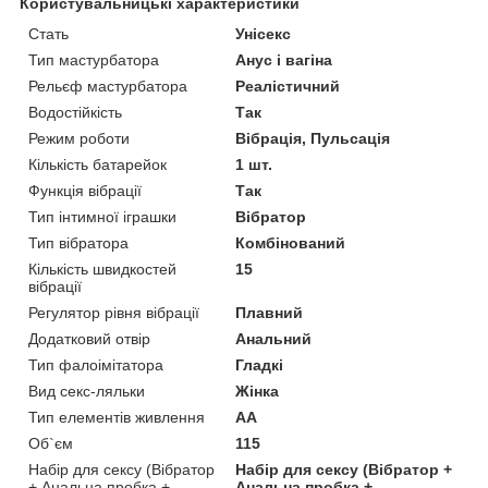
Користувальницькі характеристики
Стать
Унісекс
Тип мастурбатора
Анус і вагіна
Рельєф мастурбатора
Реалістичний
Водостійкість
Так
Режим роботи
Вібрація, Пульсація
Кількість батарейок
1 шт.
Функція вібрації
Так
Тип інтимної іграшки
Вібратор
Тип вібратора
Комбінований
Кількість швидкостей
15
вібрації
Регулятор рівня вібрації
Плавний
Додатковий отвір
Анальний
Тип фалоімітатора
Гладкі
Вид секс-ляльки
Жінка
Тип елементів живлення
AA
Об`єм
115
Набір для сексу (Вібратор
Набір для сексу (Вібратор +
+ Анальна пробка +
Анальна пробка +