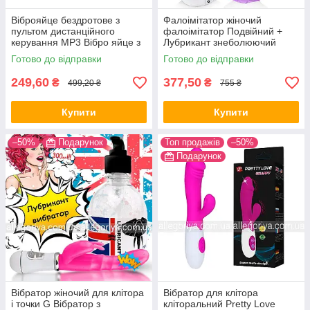
Віброяйце бездротове з
Фалоімітатор жіночий
пультом дистанційного
фалоімітатор Подвійний +
керування MP3 Вібро яйце з
Лубрикант знеболюючий
20 режимами вібрації
American Style Фалоімітатор
Готово до відправки
Готово до відправки
249,60
377,50
₴
₴
499,20 ₴
755 ₴
Купити
Купити
–50%
Подарунок
Топ продажів
–50%
Подарунок
Вібратор жіночий для клітора
Вібратор для клітора
і точки G Вібратор з
кліторальний Pretty Love