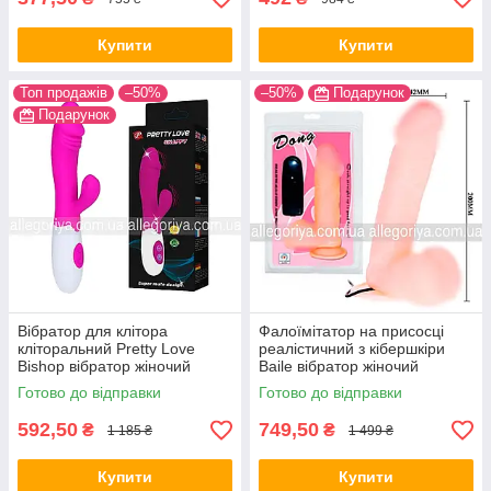
Купити
Купити
Топ продажів
–50%
–50%
Подарунок
Подарунок
Вібратор для клітора
Фалоїмітатор на присосці
кліторальний Pretty Love
реалістичний з кібершкіри
Bishop вібратор жіночий
Baile вібратор жіночий
Жіночий вібратор для клітора
вібростимулятор
Готово до відправки
Готово до відправки
592,50
749,50
₴
₴
1 185 ₴
1 499 ₴
Купити
Купити