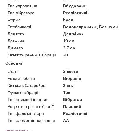
Тип управління
Вбудоване
Тип вібратора
Реалістичні
Форма
Куля
Особливості
Водонепроникні, Безшумні
Для кого
Для жінок
Довжина
19 см
Діаметр
3.7 см
Кількість режимів вібрації
20
Основні
Стать
Унісекс
Режим роботи
Вібрація
Кількість батарейок
2 шт.
Функція вібрації
Так
Тип інтимної іграшки
Вібратор
Регулятор рівня вібрації
Плавний
Тип фалоімітатора
Реалістичні
Тип елементів живлення
AA
Приховати