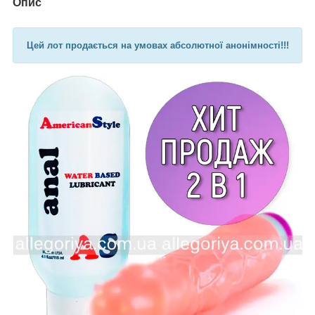
Опис
Цей лот продається на умовах абсолютної анонімності!!!