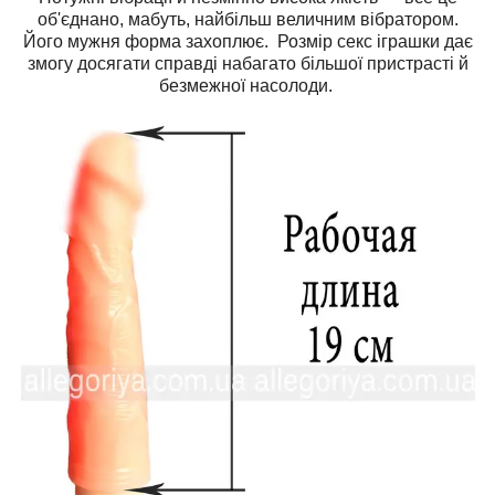
об'єднано, мабуть, найбільш величним вібратором.
Його мужня форма захоплює. Розмір секс іграшки дає
змогу досягати справді набагато більшої пристрасті й
безмежної насолоди.