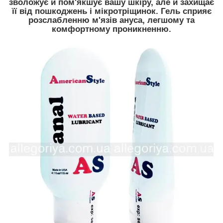
зволожує й пом'якшує вашу шкіру, але й захищає
її від пошкоджень і мікротріщинок. Гель сприяє
розслабленню м'язів ануса, легшому та
комфортному проникненню.