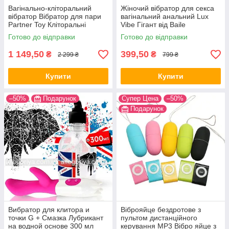
Вагінально-кліторальний
Жіночий вібратор для секса
вібратор Вібратор для пари
вагінальний анальний Lux
Partner Toy Кліторальні
Vibe Гігант від Baile
вібратори
Готово до відправки
Готово до відправки
1 149,50
399,50
₴
₴
2 299 ₴
799 ₴
Купити
Купити
–50%
Подарунок
Супер Цена
–50%
Подарунок
Вибратор для клитора и
Віброяйце бездротове з
точки G + Смазка Лубрикант
пультом дистанційного
на водной основе 300 мл
керування MP3 Вібро яйце з