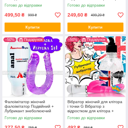
Вібратор для клітора
20 режимами вібрації
Готово до відправки
Готово до відправки
499,50
249,60
₴
₴
999 ₴
499,20 ₴
Купити
Купити
–50%
Подарунок
–50%
Подарунок
Фалоімітатор жіночий
Вібратор жіночий для клітора
фалоімітатор Подвійний +
і точки G Вібратор з
Лубрикант знеболюючий
відростком для клітора +
American Style Фалоімітатор
Анальна змазка 300 мл
Готово до відправки
Готово до відправки
377,50
492
₴
₴
755 ₴
984 ₴