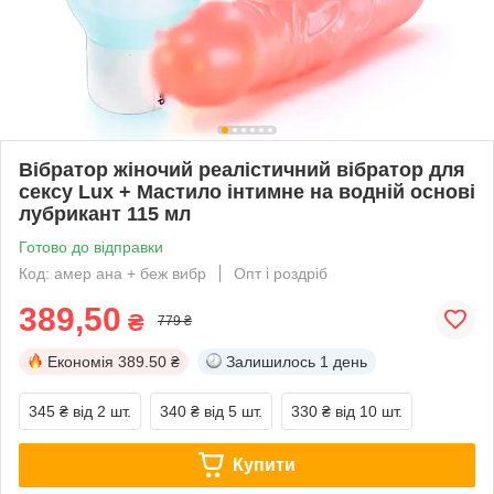
Вібратор жіночий реалістичний вібратор для
сексу Lux + Мастило інтимне на водній основі
лубрикант 115 мл
Готово до відправки
Код: амер ана + беж вибр
Опт і роздріб
389,50
₴
779 ₴
Економія
389.50 ₴
Залишилось
1 день
345 ₴
від 2 шт.
340 ₴
від 5 шт.
330 ₴
від 10 шт.
Купити