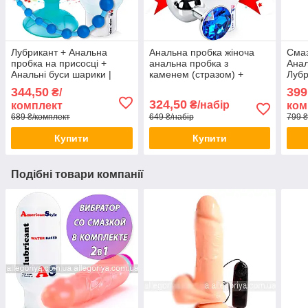
Лубрикант + Анальна
Анальна пробка жіноча
Смаз
пробка на присосці +
анальна пробка з
Анал
Анальні буси шарики |
каменем (стразом) +
Лубр
Набір для анального сексу
змазка для анального
ігра
344,50
399
₴/
сексу
324,50
₴/набір
комплект
ком
689 ₴/комплект
649 ₴/набір
799 ₴
Купити
Купити
Подібні товари компанії