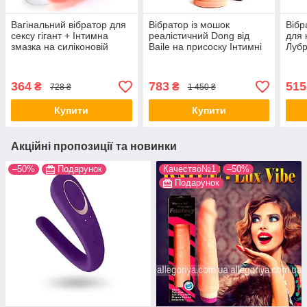
Вагінальний вібратор для
Вібратор із мошок
Вібр
сексу гігант + Інтимна
реалістичний Dong від
для 
змазка на силіконовій
Baile на присоску Інтимні
Лубр
основі 115 ml
іграшки вібратори жіночі
гель
на пульті
мл!
364
783
515
₴
₴
728 ₴
1 450 ₴
Купити
Купити
Акційні пропозиції та новинки
–50%
Подарунок
Качество№1
–50%
Подарунок