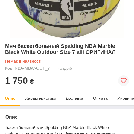
Мяч баскетбольный Spalding NBA Marble
Black White Outdoor Size 7 alli ОРИГИНАЛ
Немає в наявності
Код: NBA-MBW-OUT_7
Роздріб
1 750
₴
Опис
Характеристики
Доставка
Оплата
Умови п
Опис
Баскетбольный мяч
Spalding NBA Marble Black White
Outdoor
для игры в стритбол. Выполнен в современном