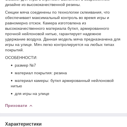
дизайне из высококачественной резины.
Секции мяча соединены по технологии склеивания, что
обеспечивает максимальный контроль во время игры и
равномернs отскок. Камера изготовлена из
высококачественного материала бутил, армированного
прочной нейлоновой нитью, гарантирует надежное
удержание воздуха. Данная модель мяча предназначена для
игры на улице. Мяч легко контролируется на любых типах
покрытий.
ОСОБЕННОСТИ:
размер №7
материал покрытия: резина
материал камеры: бутил армированный нейлоновой
нитью
для игры на улице
Приховати
Характеристики