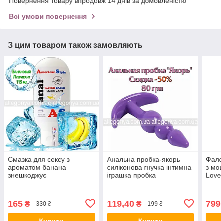
Повернення товару впродовж 14 днів за домовленістю
Всі умови повернення
З цим товаром також замовляють
Смазка для сексу з
Анальна пробка-якорь
Фало
ароматом банана
силіконова гнучка інтимна
з мо
знешкоджує
іграшка пробка
Love
Американський Style на
фало
водній основі 115 ml
ОРИГИНАЛ
165
119,40
799
₴
₴
330 ₴
199 ₴
Купити
Купити